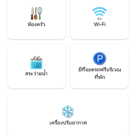
เครื่องดื่มเรียกน้ำย่อยยามพระอาทิตย์
เอกลักษณ์ ที่พักแห
ตกดิน • ห้องครัวมีทุกอย่างที่คุณต้องการ
บ้านเหมาะสำหรับก
เพื่อให้รู้สึกเหมือนอยู่บ้าน • ที่จอดรถส่วนตัว
ทิวทัศน์ชายฝั่งที่
ฟรี 2 คันความหรูหราที่แท้จริงบนชายฝั่ง
อาหารกลางแจ้ง
ห้องครัว
Wi-Fi
อามัลฟี! บ้านพักแห่งนี้ตั้งอยู่ในทำเลที่เงียบ
สงบเดินเพียงไม่กี่นาทีจาก Piazza Duomo,
Villa Rufolo, ร้านค้าและร้านอาหาร
มีที่จอดรถฟรีบริเวณ
สระว่ายน้ำ
ที่พัก
เครื่องปรับอากาศ