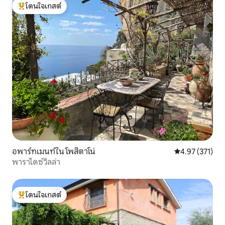
โดนใจเกสต์
โดนใจเกสต์ที่สุด
อพาร์ทเมนท์ใน โพสิตาโน่
คะแนนเฉลี่ย 4.9
4.97 (371)
พาราไดซ์วิลล่า
โดนใจเกสต์
โดนใจเกสต์ที่สุด