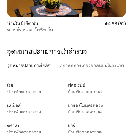
บ้านใน โปซีตาโน
คะแนนเฉลี่ย 4.
4.98 (52)
คาซาโรเซตตา โพซิทาโน
จุดหมายปลายทางน่าสำรวจ
จุดหมายปลายทางใกล้ๆ
สถานที่ท่องเที่ยวยอดนิยมในละแวก
โรม
ฟลอเรนซ์
บ้านพักตากอากาศ
บ้านพักตากอากาศ
เนเปิลส์
ปาแลร์โมนครหลวง
บ้านพักตากอากาศ
บ้านพักตากอากาศ
ติรานา
บารี
บ้านพักตากอากาศ
บ้านพักตากอากาศ