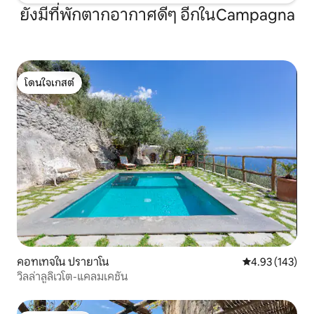
ยังมีที่พักตากอากาศดีๆ อีกในCampagna
โดนใจเกสต์
โดนใจเกสต์
คอทเทจใน ปรายาโน
คะแนนเฉลี่ย 4.9
4.93 (143)
วิลล่าลูลิเวโต-แคลมเคชัน