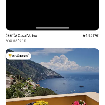
วิลล่าใน Casal Velino
คะแนนเฉลี่ย 4.
4.92 (76)
คาซาเล 1648
โดนใจเกสต์
โดนใจเกสต์ที่สุด