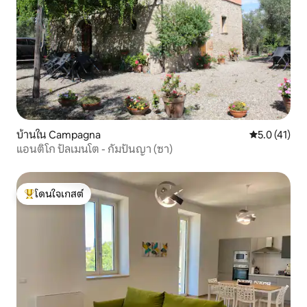
บ้านใน Campagna
คะแนนเฉลี่ย 5
5.0 (41)
แอนติโก ปัลเมนโต - กัมปันญา (ซา)
โดนใจเกสต์
โดนใจเกสต์ที่สุด