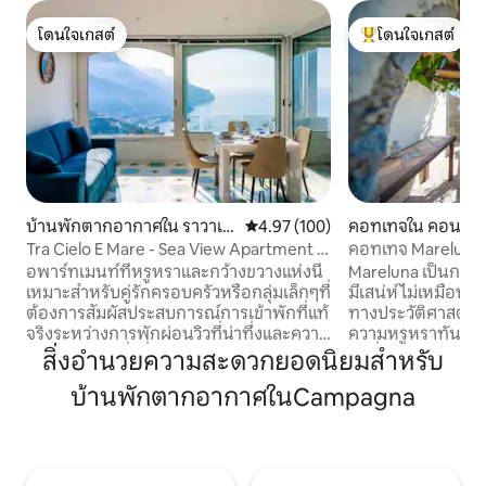
โดนใจเกสต์
โดนใจเกสต์
โดนใจเกสต์
โดนใจเกสต์ที่สุด
บ้านพักตากอากาศใน ราวาเอ
คะแนนเฉลี่ย 4.97 จาก 5, 100 รีวิว
4.97 (100)
คอทเทจใน คอนคา เด
ลโล
Tra Cielo E Mare - Sea View Apartment in
คอทเทจ Mareluna ที
Ravello
อพาร์ทเมนท์ที่หรูหราและกว้างขวางแห่งนี้
Mareluna เป็นกระท่
เหมาะสำหรับคู่รักครอบครัวหรือกลุ่มเล็กๆที่
มีเสน่ห์ไม่เหมือน
ต้องการสัมผัสประสบการณ์การเข้าพักที่แท้
ทางประวัติศาสตร์ใน
จริงระหว่างการพักผ่อนวิวที่น่าทึ่งและความ
ความหรูหราทันสมั
สะดวกสบาย สิ่งที่คุณจะพบ: • ห้องนอน 2
มาที่สวยงามและกา
สิ่งอำนวยความสะดวกยอดนิยมสำหรับ
ห้องที่ตกแต่งอย่างมีรสนิยมและน่าอยู่ •
หรูหราพร้อมรายละ
บ้านพักตากอากาศในCampagna
ห้องน้ำทันสมัย 2 ห้องเหมาะสำหรับความ
กระเบื้องแบบดั้งเ
เป็นส่วนตัวและความสะดวกสบาย • ห้องนั่ง
สะดวกที่ทันสมัยเช
เล่นที่สว่างสดใสและเข้าถึงระเบียงพาโนรา
สมาร์ททีวี การตกแต
มาได้โดยตรงซึ่งคุณสามารถรับประทาน
ห้องน้ำที่ได้รับการ
อาหารเช้าในขณะที่ชื่นชมทะเลหรือจิบ
โล่งและอ่างล้างหน้า