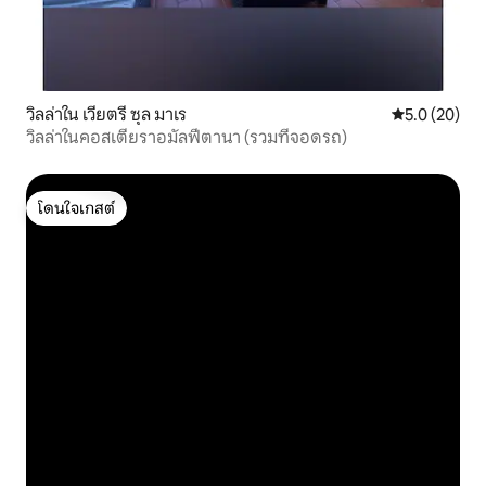
วิลล่าใน เวียตรี ซุล มาเร
คะแนนเฉลี่ย 5
5.0 (20)
วิลล่าในคอสเตียราอมัลฟีตานา (รวมที่จอดรถ)
โดนใจเกสต์
โดนใจเกสต์