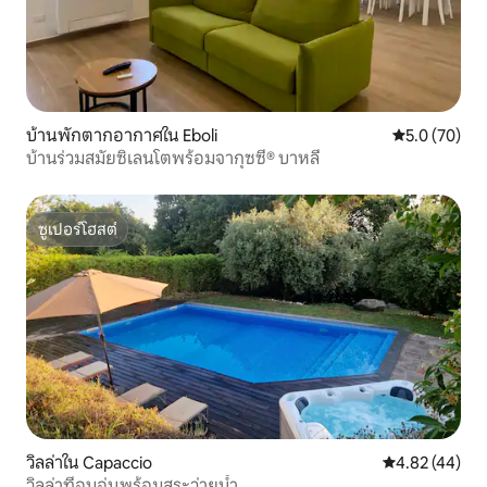
บ้านพักตากอากาศใน Eboli
คะแนนเฉลี่ย 5
5.0 (70)
บ้านร่วมสมัยซิเลนโตพร้อมจากุซซี่® บาหลี
ซูเปอร์โฮสต์
ซูเปอร์โฮสต์
วิลล่าใน Capaccio
คะแนนเฉลี่ย 4.
4.82 (44)
วิลล่าที่อบอุ่นพร้อมสระว่ายน้ำ