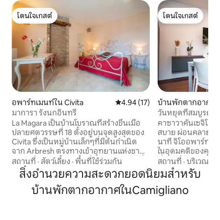
โดนใจเกสต์
โดนใจเกสต์
โดนใจเกสต์
โดนใจเกสต์
อพาร์ทเมนท์ใน Civita
คะแนนเฉลี่ย 4.94 จาก 5, 17 รีวิว
4.94 (17)
บ้านพักตากอากาศใ
มาการา รังนกอินทรี
วันหยุดที่สมบูรณ
La Magara เป็นบ้านโบราณที่สร้างขึ้นเมื่อ
คาซาวาคันเซจิโออ
ปลายศตวรรษที่ 18 ตั้งอยู่บนจุดสูงสุดของ
สบาย ผ่อนคลาย และอ
Civita ซึ่งเป็นหมู่บ้านเล็กๆที่มีต้นกำเนิด
นาที จิโออพาร์ทเมนท์ บ้านพักตากอากาศ
จาก Arbresh ตรงทางเข้าอุทยานแห่งชาติ
ในอุดมคติของคุณใ
Pollino La Magara ประกอบด้วยห้องพักที่
ที่พักขนาด 55 ตร.ม
สถานที่
·
สัตว์เลี้ยง
·
พื้นที่ใช้ร่วมกัน
สถานที่
·
บริเวณใกล
กว้างขวาง 4 ห้องพร้อมสิ่งอำนวยความ
เหมาะสำหรับครอบครั
สิ่งอำนวยความสะดวกยอดนิยมสำหรับ
สะดวกครบครัน แสงไฟที่อบอุ่นและเป็น
กำลังมองหาการพัก
บ้านพักตากอากาศในCamigliano
กันเองวิวพาโนรามาวัสดุและแม่น้ำที่ไม่ดีซึ่ง
ตัว อพาร์ทเมนท์ประกอบด้วย: 🛋️ ห้องนั่ง
หมายถึงอดีตของสภาพแวดล้อมในประเทศ
เล่นสว่างไสวพร้อม
แต่ละห้องยังคงมีลักษณะเฉพาะและแต่ละ
สบาย ห้องนอนคู่🛏️ 2
ห้องมีเต้าเสียบในถนนที่แตกต่างกัน La
ส่วนตัวในห้อง 🌿 พ