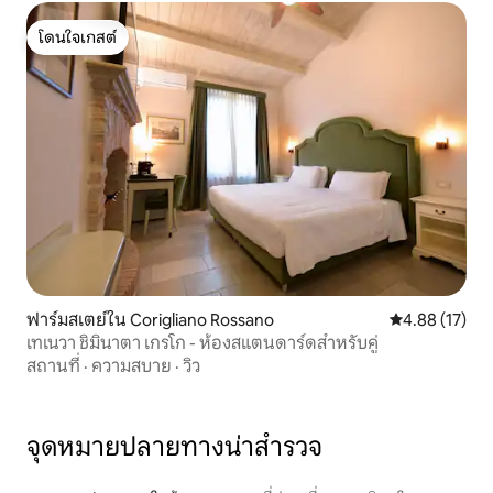
โดนใจเกสต์
โดนใจเกสต์
ฟาร์มสเตย์ใน Corigliano Rossano
คะแนนเฉลี่ย 4.
4.88 (17)
เทเนวา ชิมินาตา เกรโก - ห้องสแตนดาร์ดสำหรับคู่
สถานที่
·
ความสบาย
·
วิว
จุดหมายปลายทางน่าสำรวจ