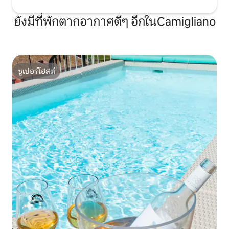
ยังมีที่พักตากอากาศดีๆ อีกในCamigliano
ซูเปอร์โฮสต์
ซูเปอร์โฮสต์