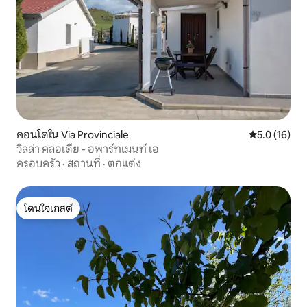
คอนโดใน Via Provinciale
คะแนนเฉลี่ย 5
5.0 (16)
วิลล่า คลอเดีย - อพาร์ทเมนท์ เอ
ครอบครัว
·
สถานที่
·
ตกแต่ง
โดนใจเกสต์
โดนใจเกสต์