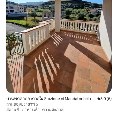
บ้านพักตากอากาศใน Stazione di Mandatoriccio
คะแนนเฉลี่ย 
5.0 (6)
สวนของปราสาท 5
สถานที่
·
อาหารเช้า
·
ความสะอาด