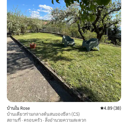
บ้านใน Rose
คะแนนเฉลี่ย 4.
4.89 (38)
บ้านเดี่ยวท่ามกลางต้นสนของซีลา (CS)
สถานที่
·
ครอบครัว
·
สิ่งอำนวยความสะดวก