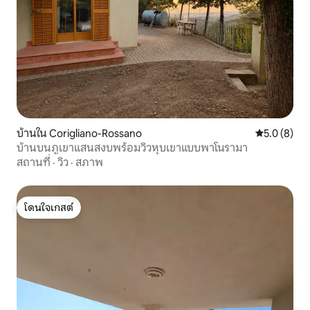
บ้านใน Corigliano-Rossano
คะแนนเฉลี่ย 
5.0 (8)
บ้านบนภูเขาแสนสงบพร้อมวิวหุบเขาแบบพาโนรามา
สถานที่
·
วิว
·
สภาพ
โดนใจเกสต์
โดนใจเกสต์