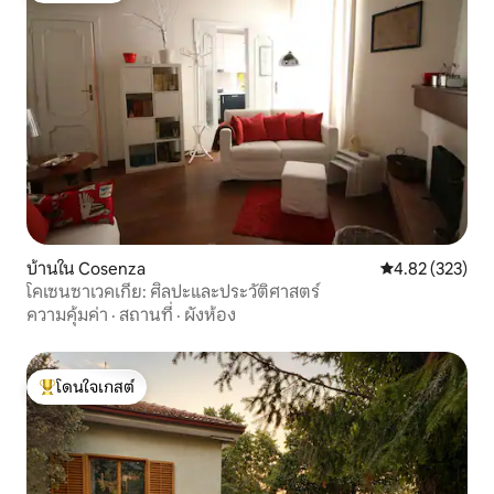
บ้านใน Cosenza
คะแนนเฉลี่ย 4.8
4.82 (323)
โคเซนซาเวคเกีย: ศิลปะและประวัติศาสตร์
ความคุ้มค่า
·
สถานที่
·
ผังห้อง
โดนใจเกสต์
โดนใจเกสต์ที่สุด