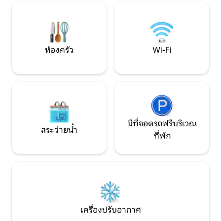
Magara มอบประสบการณ์สุดพิเศษของ
เหมาะสำหรับการพั
ประวัติศาสตร์และเครื่องแต่งกายตั้งแต่
รถส่วนตัว🚗ฟรี
อาหารไปจนถึงสีสันตั้งแต่ความเงียบสงบไป
จนถึงบรรยากาศมหัศจรรย์ที่สภาพ
แวดล้อมนำเสนอ อาหารเช้าเป็นการ
ห้องครัว
Wi-Fi
แสดงออกถึงวัฒนธรรมท้องถิ่นที่ดีที่สุด
แยมและขนมหวานโฮมเมดผลไม้ท้องถิ่นที่
คัดสรรมาใหม่ในสวนของครอบครัวให้อรุณ
สวัสดิ์ ร้านอาหารที่ยอดเยี่ยมการเดินชม
ธรรมชาติการเล่นกีฬาและการท่องเที่ยว
แบบเปิดโล่งชีวิตและวัฒนธรรมท้องถิ่นการ
พักผ่อนและสุขภาพ
มีที่จอดรถฟรีบริเวณ
สระว่ายน้ำ
ที่พัก
เครื่องปรับอากาศ