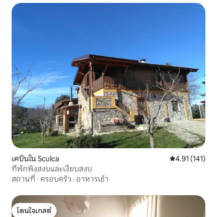
เคบินใน Sculca
คะแนนเฉลี่ย 4.9
4.91 (141)
ที่พักพิงสงบและเงียบสงบ
สถานที่
·
ครอบครัว
·
อาหารเช้า
โดนใจเกสต์
โดนใจเกสต์