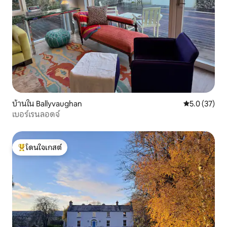
บ้านใน Ballyvaughan
คะแนนเฉลี่ย 5
5.0 (37)
เบอร์เรนลอดจ์
โดนใจเกสต์
โดนใจเกสต์ที่สุด