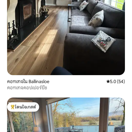
คอทเทจใน Ballinasloe
คะแนนเฉลี่ย 5
5.0 (54)
คอทเทจคอปเปอร์บีช
โดนใจเกสต์
โดนใจเกสต์ที่สุด