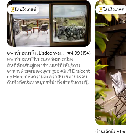
โดนใจเกสต์
โดนใจเกสต์
โดนใจเกสต์ที่สุด
โดนใจเกสต์ที่สุด
อพาร์ทเมนท์ใน Lisdoonvarn
คะแนนเฉลี่ย 4.99 จาก 5, 154 รีวิว
4.99 (154)
a
อพาร์ทเมนท์วิวทะเลพร้อมระเบียง
ยินดีต้อนรับสู่อพาร์ทเมนท์ที่ให้บริการ
อาหารด้วยตนเองสุดหรูของฉันที่ Draíocht
na Mara ที่ซึ่งความสะดวกสบายมาบรรจบ
กับทิวทัศน์มหาสมุทรที่น่าทึ่งสำหรับการพัก
ผ่อนที่น่าประทับใจ ฉันเรียกอพาร์ทเมนท์นี้
ว่า 'An Tearmann' ซึ่งหมายถึงสถานที่
ศักดิ์สิทธิ์ ก้าวเข้าสู่ที่พักกว้างขวางที่
ออกแบบมาเพื่อตอบสนองทุกความ
ต้องการของคุณ ดื่มด่ำกับอ้อมกอดอัน
หรูหราของเตียงขนาดคิงไซส์หลังจาก
สำรวจมาทั้งวันซึ่งล้อมรอบด้วยความเงียบ
สงบของสถานที่ศักดิ์สิทธิ์ส่วนตัวของคุณ
บ้านเล็กใน Athenr