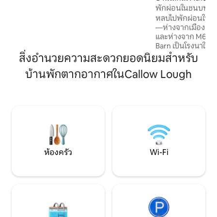
เติมความสดชื่นในห้องน้ำในตัวที่ทันสมัย
พักผ่อนในชนบทกัลเ
พร้อมผ้าเช็ดตัวและฝักบัวอาบน้ำเพื่อฟื้นฟู
หลบไปพักผ่อนในสว
ร่างกาย
—ห่างจากเมืองกัลเ
และห่างจาก M6 เพียงไม่กี
Barn เป็นโรงนาในฟา
ได้รับการบูรณะอย่าง
สิ่งอำนวยความสะดวกยอดนิยมสำหรับ
ที่สุดของทั้งสองโลก: 
บ้านพักตากอากาศในCallow Lough
ชีวาได้อย่างรวดเร็
สถานที่พักผ่อนอั
เวลากลางคืน กล่องอาหารเช้าส่งถึงหน้า
ประตูบ้านของคุณใ
กับการเดินชมฟาร์มอิ
ฐานที่สมบูรณ์แบบ
แอตแลนติกเวย์ คอ
เฮอร์โดยไม่มีการจ
ห้องครัว
Wi-Fi