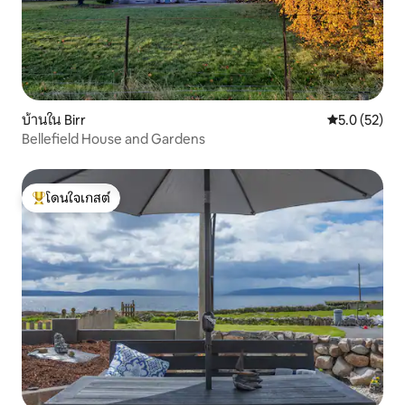
บ้านใน Birr
คะแนนเฉลี่ย 5
5.0 (52)
Bellefield House and Gardens
โดนใจเกสต์
โดนใจเกสต์ที่สุด