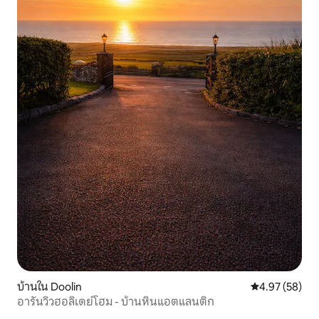
บ้านใน Doolin
คะแนนเฉลี่ย 4.
4.97 (58)
อารันวิวฮอลิเดย์โฮม - บ้านหินแอตแลนติก