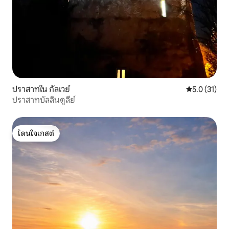
ปราสาทใน กัลเวย์
คะแนนเฉลี่ย 5
5.0 (31)
ปราสาทบัลลินดูลีย์
โดนใจเกสต์
โดนใจเกสต์