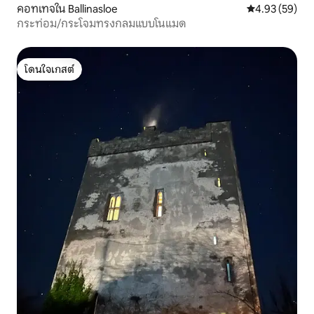
คอทเทจใน Ballinasloe
คะแนนเฉลี่ย 4.
4.93 (59)
กระท่อม/กระโจมทรงกลมแบบโนแมด
โดนใจเกสต์
โดนใจเกสต์