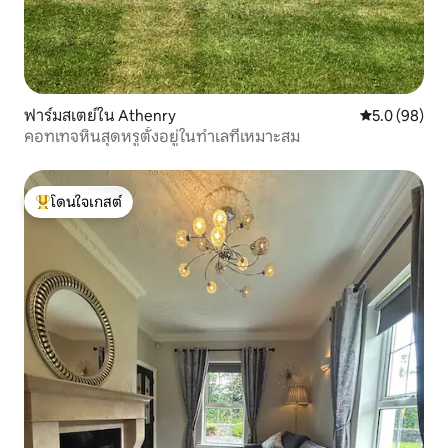
ฟาร์มสเตย์ใน Athenry
คะแนนเฉลี่ย 5
5.0 (98)
คอทเทจหินสุดหรูตั้งอยู่ในทำเลที่เหมาะสม
โดนใจเกสต์
โดนใจเกสต์ที่สุด