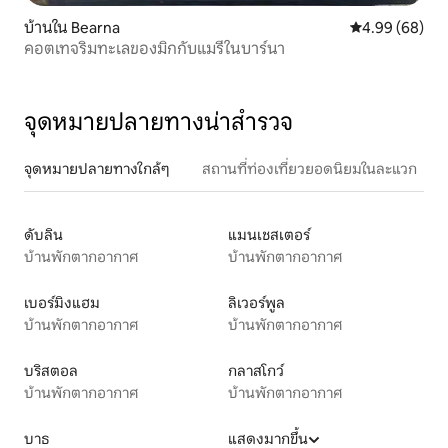
บ้านใน Bearna
คะแนนเฉลี่ย 4.9
4.99 (68)
คอตเทจริมทะเลของมิกกับแมรี่ในบาร์นา
จุดหมายปลายทางน่าสำรวจ
จุดหมายปลายทางใกล้ๆ
สถานที่ท่องเที่ยวยอดนิยมในละแวก
ดับลิน
แมนเชสเตอร์
บ้านพักตากอากาศ
บ้านพักตากอากาศ
เบอร์มิงแฮม
ลิเวอร์พูล
บ้านพักตากอากาศ
บ้านพักตากอากาศ
บริสตอล
กลาสโกว์
บ้านพักตากอากาศ
บ้านพักตากอากาศ
บาธ
แสดงมากขึ้น