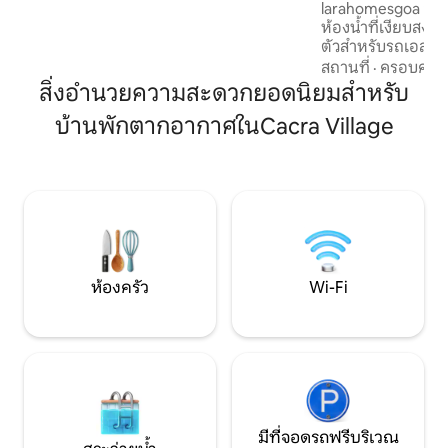
larahomesgoa อพาร์ทเมนท์ 2 ห้องนอน 1
เตอร์สำรองไฟฟ้า วิวริเวอร์วิวของเมืองมัน
ห้องน้ำที่เงียบสงบ
โดวี ปานาจี Wi-Fi 1000 GB
ตัวสำหรับรถเอสยูวี แลนด์มาร์ค: ตรงข้า
สนามฟุตบอลเซนต์คร
สถานที่
·
ครอบครัว
กม. * ที่พักนี้เป็นของเจ้าของที่พักและดูแล
สิ่งอำนวยความสะดวกยอดนิยมสำหรับ
รักษาเอง ดังนั้นคา
บ้านพักตากอากาศในCacra Village
ได้รับการดูแลรักษ
สะดวกทั้งหมดที่ระบุ
ที่พักเป็นไปตามที่แ
ว่าจะได้รับการเข้าพักที่
Instamart, BlinkIt
หน้าประตูบ้านคุณจ
ห้องครัว
Wi-Fi
มีที่จอดรถฟรีบริเวณ