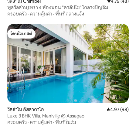
วิลล่าใน Chimbel
คะแนนเฉลี่ย 4.
4.79 (48)
พูลวิลล่าหรูหรา 4 ห้องนอน "คาลิปโซ" ใกลางปัญจิม
ครอบครัว
·
ความคุ้มค่า
·
พื้นที่กลางแจ้ง
โดนใจเกสต์
โดนใจเกสต์
วิลล่าใน อัสสากาโอ
คะแนนเฉลี่ย 4.
4.97 (98)
Luxe 3 BHK Villa, Maniville @ Assagao
ครอบครัว
·
ความคุ้มค่า
·
พื้นที่ในร่ม