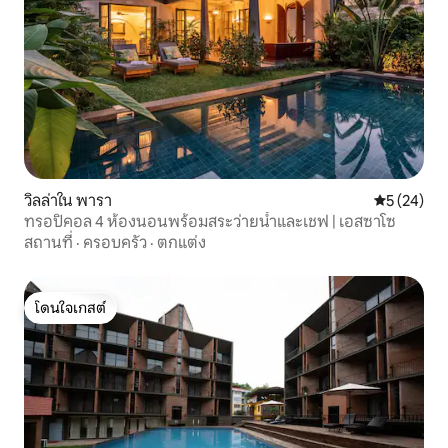
วิลล่าใน พารา
คะแนนเฉลี่ย
5 (24)
ทรอปิคอล 4 ห้องนอนพร้อมสระว่ายน้ำและเชฟ | เอสซาโซ
สถานที่
·
ครอบครัว
·
ตกแต่ง
โดนใจเกสต์
โดนใจเกสต์