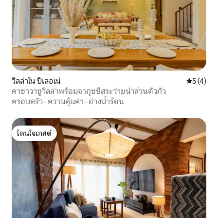
วิลล่าใน ปีเลอเน่
คะแนนเฉลี่
5 (4)
คาซาวาซูวิลล่าพร้อมจากุซซี่สระว่ายน้ำส่วนตัวกัว
ครอบครัว
·
ความคุ้มค่า
·
อ่างน้ำร้อน
โดนใจเกสต์
โดนใจเกสต์