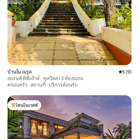
บ้านใน เนรูล
คะแนนเฉลี่
5 (9)
เซเรนดิพิตี้เฮ้าส์ - พูลวิลล่า 3 ห้องนอน
ครอบครัว
·
สถานที่
·
บริการต้อนรับ
โดนใจเกสต์
โดนใจเกสต์ที่สุด