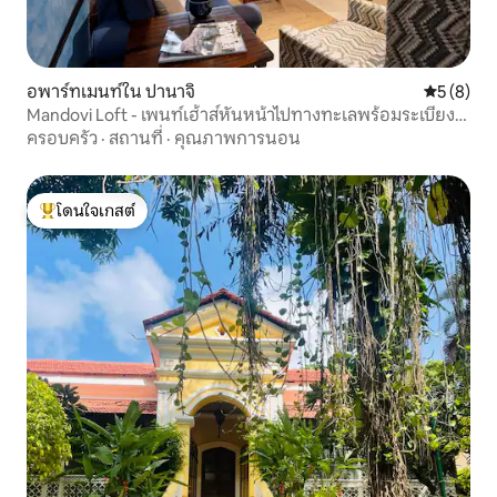
อพาร์ทเมนท์ใน ปานาจิ
คะแนนเฉลี่
5 (8)
Mandovi Loft - เพนท์เฮ้าส์หันหน้าไปทางทะเลพร้อมระเบียง
ส่วนตัว
ครอบครัว
·
สถานที่
·
คุณภาพการนอน
โดนใจเกสต์
โดนใจเกสต์ที่สุด