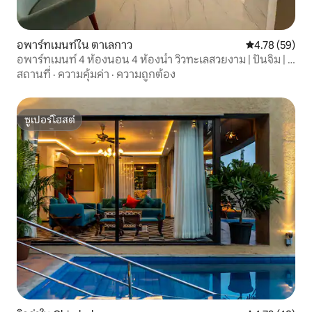
อพาร์ทเมนท์ใน ตาเลกาว
คะแนนเฉลี่ย 4.
4.78 (59)
อพาร์ทเมนท์ 4 ห้องนอน 4 ห้องน้ำ วิวทะเลสวยงาม | ปันจิม | มิ
ราชยา C401
สถานที่
·
ความคุ้มค่า
·
ความถูกต้อง
ซูเปอร์โฮสต์
ซูเปอร์โฮสต์