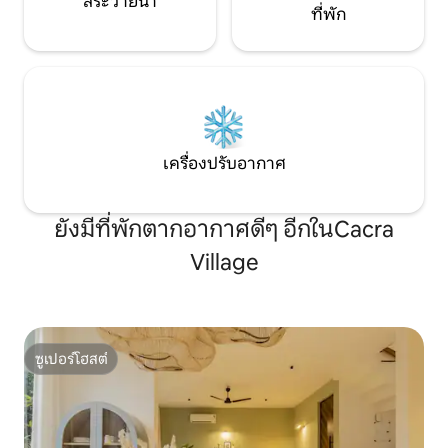
สระว่ายน้ำ
ที่พัก
เครื่องปรับอากาศ
ยังมีที่พักตากอากาศดีๆ อีกในCacra
Village
ซูเปอร์โฮสต์
ซูเปอร์โฮสต์