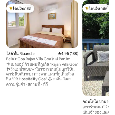
โดนใจเกสต์
โดนใจเกสต์
โดนใจเกสต์ที่สุด
โดนใจเกสต์ที่สุด
วิลล่าใน Ribandar
คะแนนเฉลี่ย 4.96 จาก 5, 138 รีวิว
4.96 (138)
BelAir Goa Rajan Villa Goa ใกล้ Panjim
Ribandar
🌴 เบลแอร์ กัว แผนที่กูเกิ้ล “Rajan Villa Goa”
🏞️วิวแม่น้ำแบบพาโนรามา บนเนินเขาริบัน
ดาร์: สืบค้นระยะทางจากแผนที่กูเกิ้ลด้วย
ชื่อ “RR Hospitality Goa” 🕹️ ราจัน วิลล่า
โกวา (Google Map) 🏠 เกี่ยวกับที่พัก แฟลต
ความคุ้มค่า
·
สถานที่
·
ทีวี
พร้อมเฟอร์นิเจอร์ขนาด 2000 ตารางฟุต 3
ห้องนอน 2 ห้องน้ำ ห้อง🔭นั่งเล่นกว้างขวาง
พร้อมระเบียงและวิว ⏲ ห้อง️ครัวพร้อม
คอนโดใน ปานาจิ
อุปกรณ์ครบครัน ♨️เตาแก๊ส เตาไฟฟ้า
อพาร์ทเมนท์ 2 ห้อง
ไมโครเวฟ ☁️ตู้เย็น เครื่องซักผ้าและเครื่อง
จิม • เงียบสงบ • เฟ
เป็นเจ้าของและจั
อบผ้า ☕️อุปกรณ์ชงชาและกาแฟ 🔌อินเวอร์