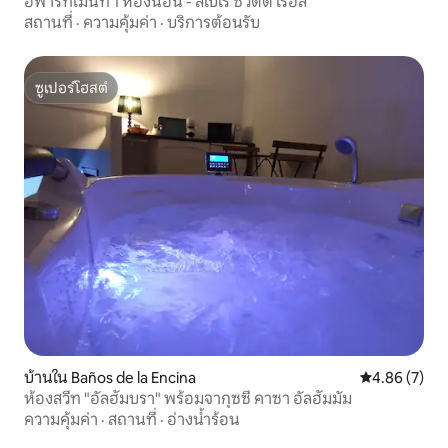
อพาร์ทเมนท์ 1 ห้องนอน - ลิเบเร ซิวดัด เรอัล
สถานที่
·
ความคุ้มค่า
·
บริการต้อนรับ
ซูเปอร์โฮสต์
ซูเปอร์โฮสต์
บ้านใน Baños de la Encina
คะแนนเฉลี่ย 4
4.86 (7)
ห้องสวีท "อัลฮัมบรา" พร้อมจากุซซี่ คาซา อัลฮัมมัม
ความคุ้มค่า
·
สถานที่
·
อ่างน้ำร้อน