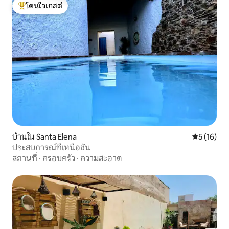
โดนใจเกสต์
โดนใจเกสต์ที่สุด
บ้านใน Santa Elena
คะแนนเฉลี่ย
5 (16)
ประสบการณ์ที่เหนือชั้น
สถานที่
·
ครอบครัว
·
ความสะอาด