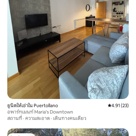
ยูนิตให้เช่าใน Puertollano
คะแนนเฉลี่ย 4.
4.91 (23)
อพาร์ทเมนท์ Maria's Downtown
สถานที่
·
ความสะอาด
·
เดินทางคนเดียว