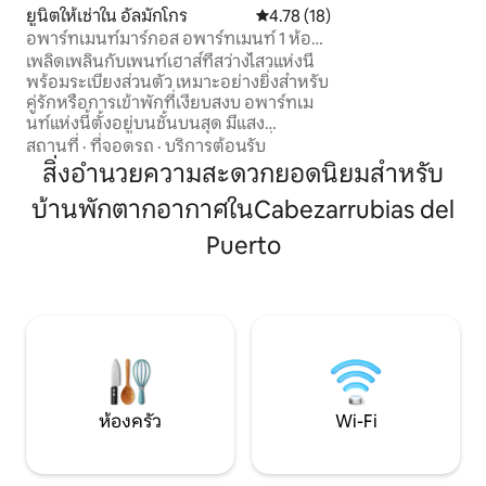
Real) ห้องนอน 4 ห้อ
ยูนิตให้เช่าใน อัลมักโกร
คะแนนเฉลี่ย 4.78 จาก 5, 18 รีวิว
4.78 (18)
เตียงคู่ 1 ห้อง) ห้อง
อพาร์ทเมนท์มาร์กอส อพาร์ทเมนท์ 1 ห้อง
กว้างขวาง 2 ห้องสร
นอน...
เพลิดเพลินกับเพนท์เฮาส์ที่สว่างไสวแห่งนี้
และความกระตือรือ
พร้อมระเบียงส่วนตัว เหมาะอย่างยิ่งสำหรับ
เพลิดเพลินกับครอบครัว
คู่รักหรือการเข้าพักที่เงียบสงบ อพาร์ทเม
ที่พักช่วงสุดสัปดา
นท์แห่งนี้ตั้งอยู่บนชั้นบนสุด มีแสง
สัปดาห์ที่เหลือ 200
ธรรมชาติมากมายและบรรยากาศที่อบอุ่น
สถานที่
·
ที่จอดรถ
·
บริการต้อนรับ
ระเบียงส่วนตัวเหมาะสำหรับการพักผ่อน
สิ่งอำนวยความสะดวกยอดนิยมสำหรับ
หรือเพลิดเพลินกับพระอาทิตย์ตกดิน ที่พัก
บ้านพักตากอากาศในCabezarrubias del
มีห้องนั่งเล่นพร้อมห้องครัวขนาดเล็ก ห้อง
นอนเตียงคู่ 1 ห้อง และห้องน้ำทันสมัย 1
Puerto
ห้อง ห้องนั่งเล่น-รับประทานอาหารที่ทัน
สมัยและอบอุ่น มีโซฟาที่สะดวกสบายมาก
ทีวีจอแบน และพื้นที่รับประทานอาหาร
หน้าต่างบานใหญ่ช่วยให้คุณเพลิดเพลินกับ
ระเบียงได้ทั้งวัน ห้องครัวแบบบูรณาการใน
สไตล์ร่วมสมัยมีอุปกรณ์ครบครันสำหรับการ
เข้าพักทุกประเภท ห้องนอนเงียบสงบและมี
การจัดวางอย่างดี มีเตียงกว้าง ชุดเครื่อง
นอนคุณภาพ และตู้เสื้อผ้าขนาดใหญ่ เพื่อ
ห้องครัว
Wi-Fi
ให้มั่นใจว่าคุณจะนอนหลับสบายอย่าง
สมบูรณ์แบบและได้รับประสบการณ์ที่ไม่
เหมือนใคร อพาร์ทเมนท์สุดพิเศษมีระเบียง