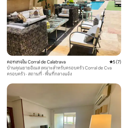
คอทเทจใน Corral de Calatrava
คะแนนเฉลี่
5 (7)
บ้านคุณยายอิเนส เหมาะสำหรับครอบครัว Corral de Cva
ครอบครัว
·
สถานที่
·
พื้นที่กลางแจ้ง