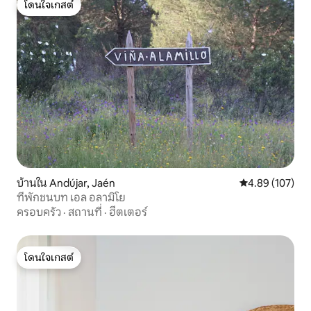
โดนใจเกสต์
โดนใจเกสต์
บ้านใน Andújar, Jaén
คะแนนเฉลี่ย 4.8
4.89 (107)
ที่พักชนบท เอล อลามิโย
ครอบครัว
·
สถานที่
·
ฮีตเตอร์
โดนใจเกสต์
โดนใจเกสต์