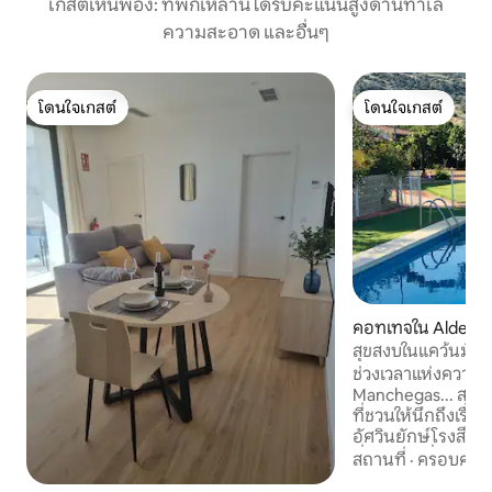
เกสต์เห็นพ้อง: ที่พักเหล่านี้ได้รับคะแนนสูงด้านทำเล
ความสะอาด และอื่นๆ
โดนใจเกสต์
โดนใจเกสต์
โดนใจเกสต์
โดนใจเกสต์
คอทเทจใน Aldea d
สุขสงบในแคว้นมัน
ช่วงเวลาแห่งความส
Manchegas... สภ
ที่ชวนให้นึกถึงเรื่
อัศวินยักษ์โรงสีแ
ที่สวยงามที่จะบอกพ
สถานที่
·
ครอบครัว
La Granja ในเมือง 