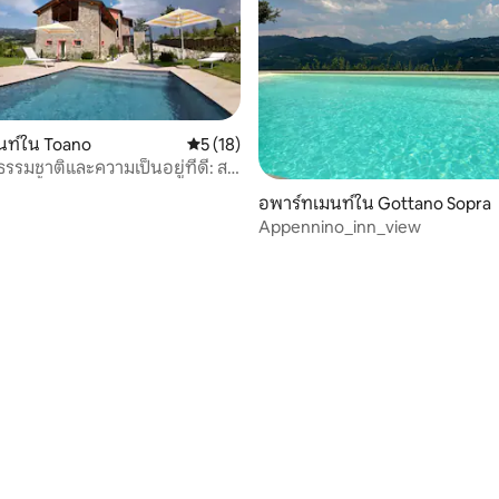
นท์ใน Toano
คะแนนเฉลี่ย 5 จาก 5, 18 รีวิว
5 (18)
รรมชาติและความเป็นอยู่ที่ดี: ส
35 รีวิว
่ายน้ำ | อพาร์ทเมนท์
อพาร์ทเมนท์ใน Gottano Sopra
Appennino_inn_view