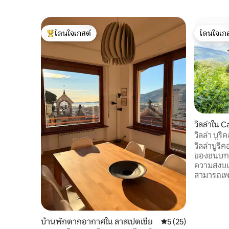
โดนใจเกสต์
โดนใจเกส
โดนใจเกสต์ที่สุด
โดนใจเกส
วิลล่าใน 
gnana
วิลล่า บูร
ชนบท
วิลล่าบูริ
ของชนบททั
ความสงบแ
สามารถเพล
และภูเขาแ
อาปูอันอย
นอยู่อีกด้
เครื่องเร
บ้านพักตากอากาศใน ลาสเปตเซีย
คะแนนเฉลี่ย 5 จาก 5,
5 (25)
ประวัติศา