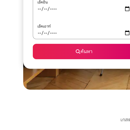
เช็คอิน
เช็คเอาท์
ค้นหา
เกสต