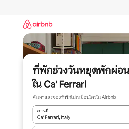
ข้าม
ไป
ยัง
เนื้อหา
ที่พักช่วงวันหยุดพักผ่อ
ใน Ca' Ferrari
ค้นหาและจองที่พักไม่เหมือนใครใน Airbnb
สถานที่
ใช้ลูกศรขึ้นลง หรือใช้การสัมผัสหรือปัด เพื่อสำรวจผ