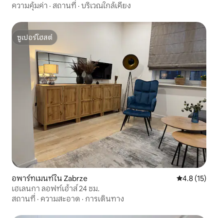
ความคุ้มค่า
·
สถานที่
·
บริเวณใกล้เคียง
ซูเปอร์โฮสต์
ซูเปอร์โฮสต์
อพาร์ทเมนท์ใน Zabrze
คะแนนเฉลี่ย 4
4.8 (15)
เฮเลนกา ลอฟท์เฮ้าส์ 24 ชม.
สถานที่
·
ความสะอาด
·
การเดินทาง