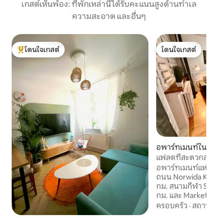
เกสต์เห็นพ้อง: ที่พักเหล่านี้ได้รับคะแนนสูงด้านทำเล
ความสะอาด และอื่นๆ
โดนใจเกสต์
โดนใจเกสต์
โดนใจเกสต์ที่สุด
โดนใจเกสต์
อพาร์ทเมนท์ใน Rud
แฟลตที่สะดวกสบาย
Ruda Κląska
อพาร์ทเมนท์แห่งนี้
ถนน Norwida Katow
กม. สนามกีฬา Siles
กม. และ Market Squ
ออกไป 17 กม. สนาม
ครอบครัว
·
สถานที่
กม. อพาร์ทเมนท์แห่งน