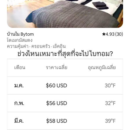
บ้านใน Bytom
คะแนนเฉลี่ย 4.
4.93 (30)
โดเมกมัสแตง
ความคุ้มค่า
·
ครอบครัว
·
เช็คอิน
ช่วงไหนเหมาะที่สุดที่จะไป ไบทอม?
เดือน
ราคาเฉลี่ย
อุณหภูมิเฉลี่ย
ม.ค.
$60 USD
30°F
ก.พ.
$56 USD
32°F
มี.ค.
$58 USD
39°F