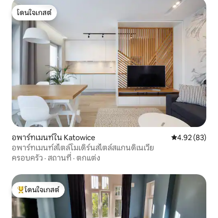
โดนใจเกสต์
โดนใจเกสต์
อพาร์ทเมนท์ใน Katowice
คะแนนเฉลี่ย 4.
4.92 (83)
อพาร์ทเมนท์สไตล์โมเดิร์นสไตล์สแกนดิเนเวีย
ครอบครัว
·
สถานที่
·
ตกแต่ง
โดนใจเกสต์
โดนใจเกสต์ที่สุด