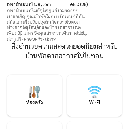
อันเงียบสงบล้อมรอ
อพาร์ทเมนท์ใน Bytom
คะแนนเฉลี่ย 5.0 จาก 5, 26 รีวิว
5.0 (26)
ห่างออกไปไม่กี่เม
อพาร์ทเมนท์ริมจัตุรัส ศูนย์รวมรถจอด
มากมาย สถานีรถไฟ: 900 ม. ป้ายรถประจำ
เราขอเชิญคุณเข้าพักในอพาร์ทเมนท์ที่ทัน
ทาง: 500 ม. อพาร์ทเมนท์มีเครื่องซักผ้า
สมัยและเพิ่งปรับปรุงใหม่ใจกลางไบตอม
เครื่องอบผ้าเตารีด
ห่างจากจัตุรัสหลักและป้ายรถสาธารณะ
อุปกรณ์ทั้งหมดที่จ
เพียง 30 เมตร ซึ่งคุณสามารถเดินทางไปยัง
ที่น่ารื่นรมย์และ
เมืองใกล้เคียงได้อย่างง่ายดาย เป็นสถานที่
สถานที่
·
ครอบครัว
·
สภาพ
ที่สมบูรณ์แบบสำหรับผู้เข้าพักที่ให้ความ
สิ่งอำนวยความสะดวกยอดนิยมสำหรับ
สำคัญกับความสะดวกสบาย ทำเลที่ตั้งดี
บ้านพักตากอากาศในไบทอม
เยี่ยม และการตกแต่งภายในที่มีสไตล์ อพาร์
ทเมนท์ขนาด 38 ตร.ม. มีห้องนอนแยก
พร้อมเตียงขนาดใหญ่ ห้องนั่งเล่นพร้อม
เตียงโซฟาและสมาร์ททีวีขนาด 70 นิ้ว ห้อง
ครัวและห้องน้ำที่มีอุปกรณ์ครบครัน
อินเทอร์เน็ตความเร็วสูง และพื้นที่ทำงาน
เฉพาะสำหรับการทำงานทางไกล ราย
ละเอียดที่มีสไตล์และบรรยากาศที่อบอุ่น
เหมือนอยู่บ้านจะทำให้คุณรู้สึกพิเศษอย่าง
ห้องครัว
Wi-Fi
แท้จริง ทุกอย่างที่คุณต้องการ – ร้านอาหาร
ร้านค้า ระบบขนส่งสาธารณะ และโรง
ภาพยนตร์ – อยู่ห่างออกไปเพียงไม่กี่ก้าว
ขับรถไปคาโตวิตเซใช้เวลาเพียง 20 นาทีและ
ไปสนามบินพีร์โซวิตเซเพียง 25 นาที มีที่จอด