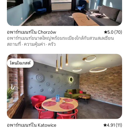
อพาร์ทเมนท์ใน Chorzów
คะแนนเฉลี่ย 5
5.0 (70)
อพาร์ทเมนท์ขนาดใหญ่พร้อมระเบียงใกล้กับสวนสเลเซียน
สถานที่
·
ความคุ้มค่า
·
ครัว
โดนใจเกสต์
โดนใจเกสต์
อพาร์ทเมนท์ใน Katowice
คะแนนเฉลี่ย 4.
4.91 (11)