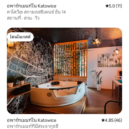
อพาร์ทเมนท์ใน Katowice
คะแนนเฉลี่ย 5
5.0 (11)
คาโตวิเซ สกายเรสซิเดนซ์ ชั้น 14
สถานที่
·
สวน
·
วิว
โดนใจเกสต์
โดนใจเกสต์
อพาร์ทเมนท์ใน Katowice
คะแนนเฉลี่ย 4.
4.85 (46)
อพาร์ทเมนท์ที่มีสระจากุซซี่