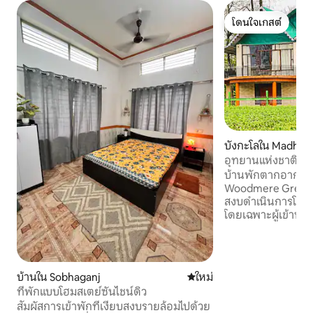
โดนใจเกสต์
โดนใจเกสต์
บังกะโลใน Madhya
อุทยานแห่งชาติ W
ChaletJaldapara
บ้านพักตากอากาศที่ม
Woodmere Greens 
สงบดำเนินการโดยแพ
โดยเฉพาะผู้เข้าพั
“Corbett's Cabin” ท
Suite” สุดหรูที่มีส
จำเป็นและความประ
สำหรับเด็กๆ ที่พักแห่งนี้มีพื้นที่ส่วนกลางที่
บ้านใน Sobhaganj
ที่พักใหม่
ใหม่
มีเสน่ห์พร้อมทีวี
ที่พักแบบโฮมสเตย์ซันไชน์ดิว
ห้องสมุดที่มีสิ่ง
สัมผัสการเข้าพักที่เงียบสงบรายล้อมไปด้วย
ครัน ทีมงานที่ทุ่มเท