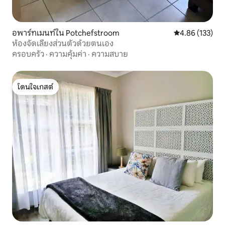
อพาร์ทเมนท์ใน Potchefstroom
คะแนนเฉลี่ย 4.8
4.86 (133)
ห้องจัดเลี้ยงส่วนตัวด้วยตนเอง
ครอบครัว
·
ความคุ้มค่า
·
ความสบาย
โดนใจเกสต์
โดนใจเกสต์