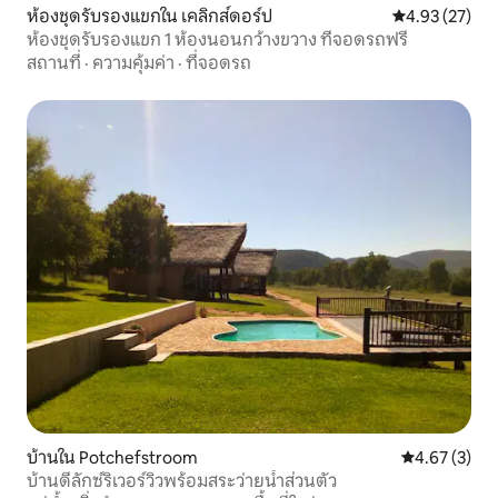
ห้องชุดรับรองแขกใน เคลิกส์ดอร์ป
คะแนนเฉลี่ย 4.
4.93 (27)
ห้องชุดรับรองแขก 1 ห้องนอนกว้างขวาง ที่จอดรถฟรี
สถานที่
·
ความคุ้มค่า
·
ที่จอดรถ
บ้านใน Potchefstroom
คะแนนเฉลี่ย 4
4.67 (3)
บ้านดีลักซ์ริเวอร์วิวพร้อมสระว่ายน้ำส่วนตัว