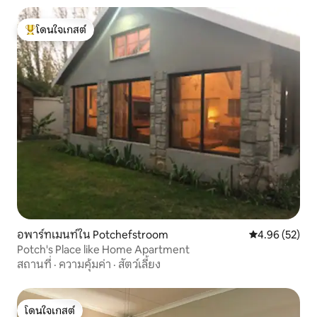
โดนใจเกสต์
โดนใจเกสต์ที่สุด
อพาร์ทเมนท์ใน Potchefstroom
คะแนนเฉลี่ย 4.
4.96 (52)
Potch's Place like Home Apartment
สถานที่
·
ความคุ้มค่า
·
สัตว์เลี้ยง
โดนใจเกสต์