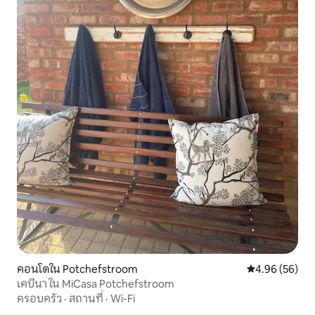
คอนโดใน Potchefstroom
คะแนนเฉลี่ย 4.
4.96 (56)
เคบีนา ใน MiCasa Potchefstroom
ครอบครัว
·
สถานที่
·
Wi-Fi