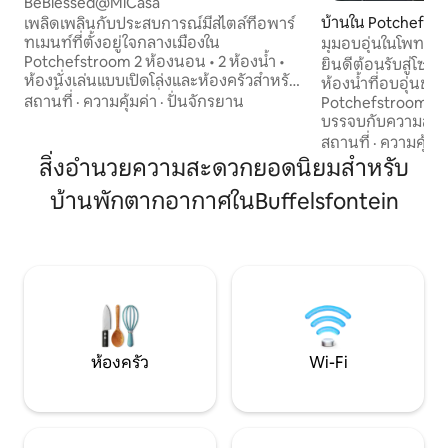
BeBlessed@MiCasa
บ้านใน Potchefst
เพลิดเพลินกับประสบการณ์มีสไตล์ที่อพาร์
ทเมนท์ที่ตั้งอยู่ใจกลางเมืองใน
มุมอบอุ่นในโพทเช
Potchefstroom 2 ห้องนอน • 2 ห้องน้ำ •
ยินดีต้อนรับสู่โซฟา
ห้องนั่งเล่นแบบเปิดโล่งและห้องครัวสำหรับ
ห้องน้ำที่อบอุ่นขอ
จัดเลี้ยงด้วยตนเองที่มีอุปกรณ์ครบครัน
สถานที่
·
ความคุ้มค่า
·
ปั่นจักรยาน
Potchefstroom ที
ห้องนอนที่ 1 เตียงควีนไซส์ 1 เตียงพร้อม
บรรจบกับความสะดว
ห้องน้ำในตัวพร้อมฝักบัว ห้องนอน 2 เตียง
ได้รับการออกแบบมา
สถานที่
·
ความคุ้มค่
เดี่ยว 2 หลังพร้อมพื้นที่ทำงาน 1 ห้องน้ำมี
นอนปรับอากาศห้องน
สิ่งอำนวยความสะดวกยอดนิยมสำหรับ
ห้องน้ำ ย่าน Braai กระดานปาเป้า Wi-Fi ที่
พร้อมโซฟาปรับนอน
ไม่มีฝาปิด เน็ตฟลิกซ์ พุ่งข้ามถนน ห่างจาก
บ้านพักตากอากาศในBuffelsfontein
ครัวที่มีอุปกรณ์ครบ
Mooi River Junction 1,3 กม.
ไฟฟ้าที่ทันสมัย ที่พ
(DisChem/Checkers/Woolworths) ประตู
เงียบสงบเหมาะสำหรั
หลัก NWU 2,8 กม. 3,6 MooiMed สนาม
Potch สำหรับการเ
กีฬาแมคอาร์เธอร์ 5 กม. มัวร์ริเวอร์มอลล์
กันของครอบครัวซึ่
6,6 กม.
สมบูรณ์แบบของควา
งานจริง ที่พักที่เห
อยู่!
ห้องครัว
Wi-Fi