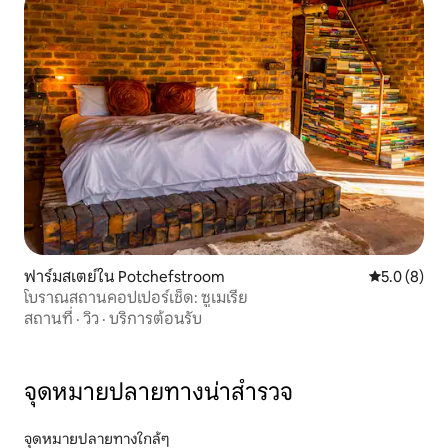
ฟาร์มสเตย์ใน Potchefstroom
คะแนนเฉลี่ย 
5.0 (8)
โบราณสถานคอปเปอร์เช็ด: ซูเมเรีย
สถานที่
·
วิว
·
บริการต้อนรับ
จุดหมายปลายทางน่าสำรวจ
จุดหมายปลายทางใกล้ๆ