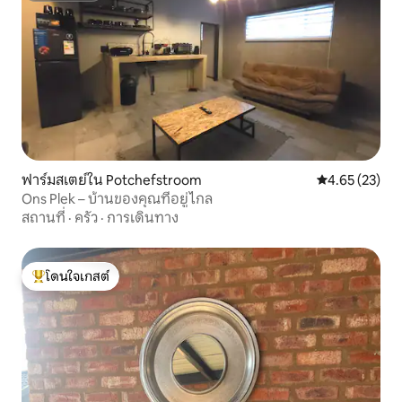
ฟาร์มสเตย์ใน Potchefstroom
คะแนนเฉลี่ย 4.
4.65 (23)
Ons Plek – บ้านของคุณที่อยู่ไกล
สถานที่
·
ครัว
·
การเดินทาง
โดนใจเกสต์
โดนใจเกสต์ที่สุด