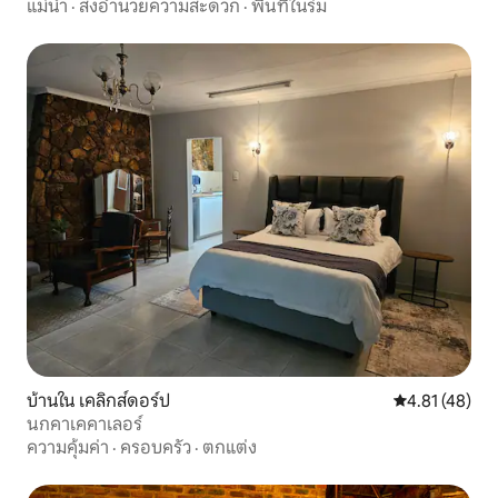
แม่น้ำ
·
สิ่งอำนวยความสะดวก
·
พื้นที่ในร่ม
บ้านใน เคลิกส์ดอร์ป
คะแนนเฉลี่ย 4.
4.81 (48)
นกคาเคคาเลอร์
ความคุ้มค่า
·
ครอบครัว
·
ตกแต่ง