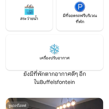
มีที่จอดรถฟรีบริเวณ
สระว่ายน้ำ
ที่พัก
เครื่องปรับอากาศ
ยังมีที่พักตากอากาศดีๆ อีก
ในBuffelsfontein
ซูเปอร์โฮสต์
ซูเปอร์โฮสต์