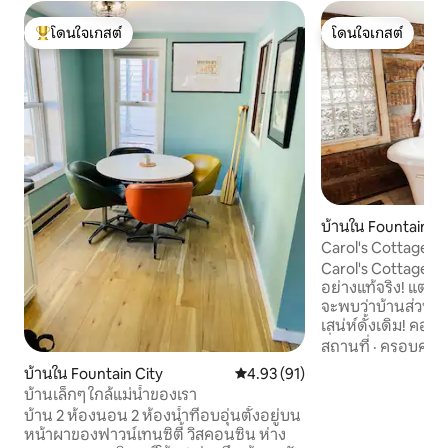
โดนใจเกสต์
โดนใจเกสต์
โดนใจเกสต์ที่สุด
โดนใจเกสต์
บ้านใน Fountain Ci
Carol's Cottage
Carol's Cottage เป็
อย่างแท้จริง! แต่เด
จะพบว่าบ้านส่วนให
เสน่ห์ดั้งเดิม! คอท
ที่ได้รับการตกแต่ง
สถานที่
·
ครอบครัว
ขวางมาก เพลิดเพล
บ้านใน Fountain City
คะแนนเฉลี่ย 4.93 จาก 5, 91 รีวิว
4.93 (91)
ลำห้วยเพื่อหาอัญม
บ้านเล็กๆ ใกล้แม่น้ำของเรา
ใคร ที่พักอบอุ่นและแปลกตาแต่ยังกว้าง
บ้าน 2 ห้องนอน 2 ห้องน้ำที่อบอุ่นตั้งอยู่บน
ขวาง ห้องนั่งเล่นข
หน้าผาของฟาวน์เทนซิตี้ วิสคอนซิน ห่าง
ตั้งอยู่ในพื้นที่ใจ