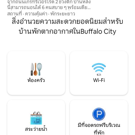
จากถนนเกรทริเวอร์โร้ด 2 ช่วงตึก บ้านหลัง
ห้องของเล่นและประต
นี้สามารถนอนได้ 6 คนสบาย ๆ พร้อมเตียง
ของบันไดห้องใต้หล
เดี่ยวขนาดใหญ่สุดใหม่ 4 เตียงที่สามารถ
สถานที่
·
ความคุ้มค่า
·
พักระยะยาว
รวมกันเป็นเตียงคิงไซส์ 2 เตียง นอกจากนี้
สิ่งอำนวยความสะดวกยอดนิยมสำหรับ
ยังมีเตียงควีนไซส์พร้อมเตียงสองชั้นเดี่ยว
บ้านพักตากอากาศในBuffalo City
ด้านบนในห้องนอนใหญ่ บ้านหลังนี้มีห้อง
ครัวที่มีอุปกรณ์ครบครัน สวนหลังบ้านที่มี
รั้วล้อมรอบพร้อมเตาผิง ที่จอดรถนอกถนน
สำหรับรถ 1 คัน และวิวแม่น้ำมิสซิสซิปปีจาก
หน้าต่างห้องครัว!
ห้องครัว
Wi-Fi
มีที่จอดรถฟรีบริเวณ
สระว่ายน้ำ
ที่พัก