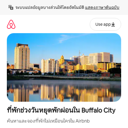
ข้าม
ระบบแปลข้อมูลบางส่วนให้โดยอัตโนมัติ 
แสดงภาษาต้นฉบับ
ไป
ยัง
เนื้อหา
Use app
ที่พักช่วงวันหยุดพักผ่อนใน Buffalo City
ค้นหาและจองที่พักไม่เหมือนใครใน Airbnb