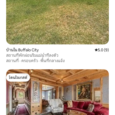
บ้านใน Buffalo City
คะแนนเฉลี่ย 
5.0 (9)
สถานที่พักผ่อนริมแม่น้ำที่ลงตัว
สถานที่
·
ครอบครัว
·
พื้นที่กลางแจ้ง
โดนใจเกสต์
โดนใจเกสต์