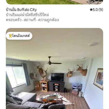
บ้านใน Buffalo City
คะแนนเฉลี่ย 
5.0 (9)
บ้านริมแม่น้ำมิสซิสซิปปีใหม่
ครอบครัว
·
สถานที่
·
ความถูกต้อง
โดนใจเกสต์
โดนใจเกสต์ที่สุด