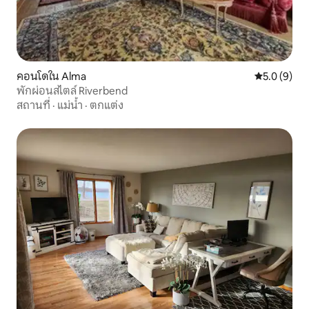
คอนโดใน Alma
คะแนนเฉลี่ย 
5.0 (9)
พักผ่อนสไตล์ Riverbend
สถานที่
·
แม่น้ำ
·
ตกแต่ง