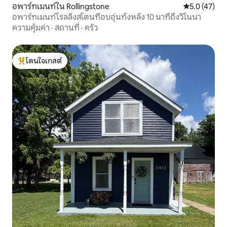
อพาร์ทเมนท์ใน Rollingstone
คะแนนเฉลี่ย 5
5.0 (47)
อพาร์ทเมนท์โรลลิ่งสโตนที่อบอุ่นทั้งหลัง 10 นาทีถึงวิโนนา
ความคุ้มค่า
·
สถานที่
·
ครัว
โดนใจเกสต์
โดนใจเกสต์ที่สุด