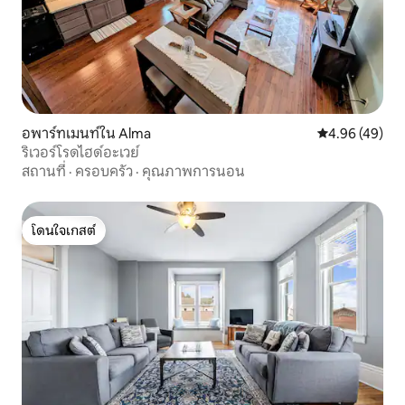
อพาร์ทเมนท์ใน Alma
คะแนนเฉลี่ย 4.
4.96 (49)
ริเวอร์โรดไฮด์อะเวย์
สถานที่
·
ครอบครัว
·
คุณภาพการนอน
โดนใจเกสต์
โดนใจเกสต์