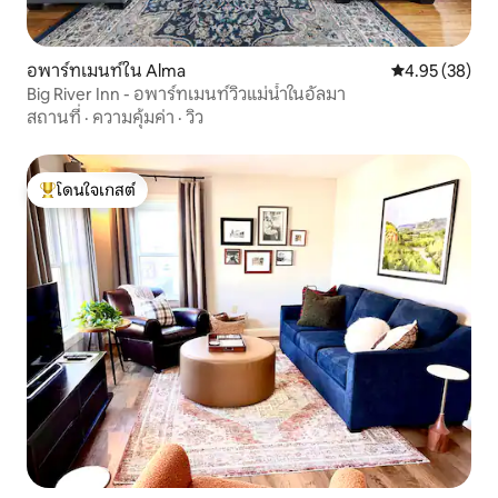
อพาร์ทเมนท์ใน Alma
คะแนนเฉลี่ย 4.
4.95 (38)
Big River Inn - อพาร์ทเมนท์วิวแม่น้ำในอัลมา
สถานที่
·
ความคุ้มค่า
·
วิว
โดนใจเกสต์
โดนใจเกสต์ที่สุด