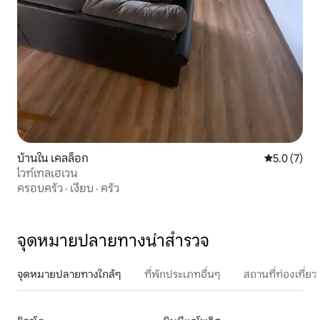
บ้านใน เคลล็อก
คะแนนเฉลี่ย 
5.0 (7)
ไวท์เทลเฮเวน
ครอบครัว
·
เงียบ
·
ครัว
จุดหมายปลายทางน่าสำรวจ
จุดหมายปลายทางใกล้ๆ
ที่พักประเภทอื่นๆ
สถานที่ท่องเที่