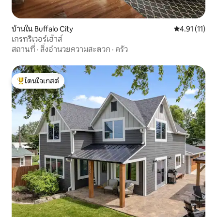
บ้านใน Buffalo City
คะแนนเฉลี่ย 4.
4.91 (11)
เกรทริเวอร์เฮ้าส์
สถานที่
·
สิ่งอำนวยความสะดวก
·
ครัว
โดนใจเกสต์
โดนใจเกสต์ที่สุด