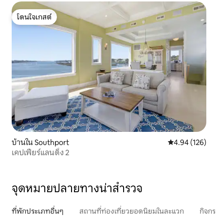
โดนใจเกสต์
โดนใจเกสต์
บ้านใน Southport
คะแนนเฉลี่ย 4.9
4.94 (126)
เคปเฟียร์แลนดิ้ง 2
จุดหมายปลายทางน่าสำรวจ
ที่พักประเภทอื่นๆ
สถานที่ท่องเที่ยวยอดนิยมในละแวก
กิจกร