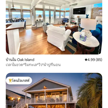
บ้านใน Oak Island
คะแนนเฉลี่ย 4.
4.99 (85)
เวลาในขวด*ริมทะเล*วิว*ผ้าปูที่นอน
โดนใจเกสต์
โดนใจเกสต์ที่สุด