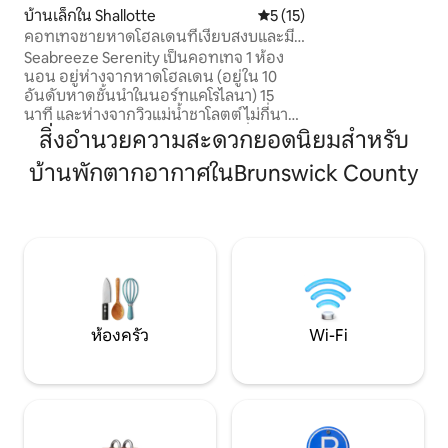
เดนที่อบอุ่น กองไฟ พ
บ้านเล็กใน Shallotte
คะแนนเฉลี่ย 5 จาก 5, 15 รีวิว
5 (15)
มีแสงสว่างแบบคาเฟ่
คอทเทจชายหาดโฮลเดนที่เงียบสงบและมี
เงียบสงบที่มีเรือแค
ลมทะเลพัด
Seabreeze Serenity เป็นคอทเทจ 1 ห้อง
Homestead อยู่ห่า
นอน อยู่ห่างจากหาดโฮลเดน (อยู่ใน 10
ดาวน์ทาวน์วิลมิง
อันดับหาดชั้นนำในนอร์ทแคโรไลนา) 15
ริมชายฝั่งมากมายนับ
นาที และห่างจากวิวแม่น้ำชาโลตต์ไม่กี่นาที
เป็นมากกว่าที่พั
ลมทะเลอันอบอุ่นพัดมาจากปลายฝั่งตะวัน
ทางในตัวเอง
สิ่งอำนวยความสะดวกยอดนิยมสำหรับ
ตกของหาดโฮลเดน ที่พักแห่งนี้ตั้งอยู่ในป่า
บ้านพักตากอากาศในBrunswick County
บรรยากาศสงบและเป็นส่วนตัว กองไฟ พื้นที่
รับประทานอาหารกลางแจ้ง และระเบียง
ด้านหน้าที่มีแสงไฟวอร์มไลท์ เพลิดเพลินกับ
เตียงขนาดคิงไซส์ ห้องครัวเต็มรูปแบบ
เครื่องชงกาแฟ Keurig อ่างอาบน้ำ/ฝักบัวที่
สวยงาม และเครื่องซักผ้า/เครื่องอบผ้า ที่
จอดรถกว้างขวางสำหรับรถยนต์และเรือ
ของคุณ สะดวกต่อการเดินทางไปยังหาด
โฮลเดน หาดโอเชียนไอล์ และหาดซันเซ็ต
ห้องครัว
Wi-Fi