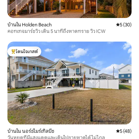
บ้านใน Holden Beach
คะแนนเฉลี่ย
5 (30)
คอทเทจมาร์ชวิว เดิน 5 นาทีถึงหาดทราย วิว ICW
โดนใจเกสต์
โดนใจเกสต์ที่สุด
บ้านใน นอร์ธไมร์เทิลบีช
คะแนนเฉลี่ย
5 (48)
วันหยุดที่มีแสงแดดและเดินไปชายหาดได้ไม่ไกล