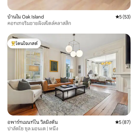
บ้านใน Oak Island
คะแนนเฉลี่ย
5 (53)
คอทเทจริมชายฝั่งสไตล์คลาสสิก
โดนใจเกสต์
โดนใจเกสต์ที่สุด
อพาร์ทเมนท์ใน วิลมิงตัน
คะแนนเฉลี่ย
5 (87)
ปาลัตโซ ซุล มอนเต | หนึ่ง