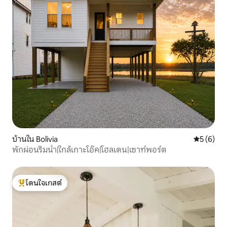
บ้านใน Bolivia
คะแนนเฉลี่
5 (6)
พักผ่อนริมน้ำ|ใกล้เกาะโอ๊ค|โฮลเดน|เซาท์พอร์ต
โดนใจเกสต์
โดนใจเกสต์ที่สุด