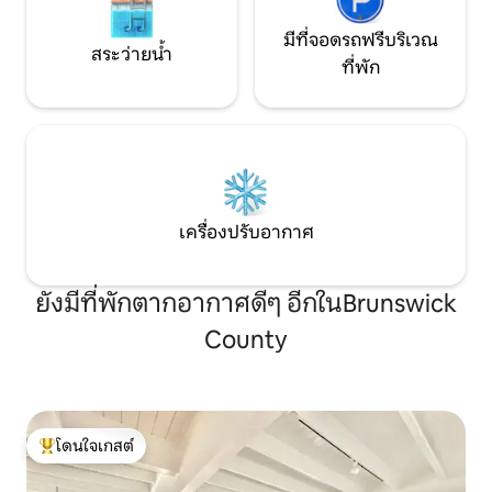
มีที่จอดรถฟรีบริเวณ
สระว่ายน้ำ
ที่พัก
เครื่องปรับอากาศ
ยังมีที่พักตากอากาศดีๆ อีกในBrunswick
County
โดนใจเกสต์
โดนใจเกสต์ที่สุด