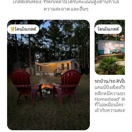
เกสต์เห็นพ้อง: ที่พักเหล่านี้ได้รับคะแนนสูงด้านทำเล
ความสะอาด และอื่นๆ
โดนใจเกสต์
โดนใจเกสต์
โดนใจเกสต์ที่สุด
โดนใจเกสต์
รถบ้าน/รถ RVใน วิล
แคมป์ปิ้งสไตล์วินเ
คาโรไลนาบีช
หลีกหนีความธรรมดา
Homestead" สถาน
ที่ไม่เหมือนใคร ซึ
เข้ากับความสะดวก
ออกแบบมาอย่างพิถี
และการเชื่อมโยงกัน
อ่างน้ำร้อนส่วนตัว