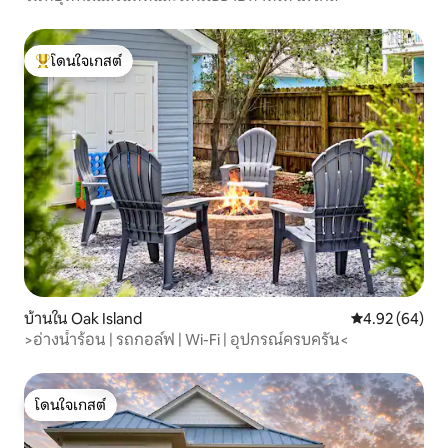
โดนใจเกสต์
โดนใจเกสต์ที่สุด
บ้านใน Oak Island
คะแนนเฉลี่ย 4.
4.92 (64)
>อ่างน้ำร้อน | รถกอล์ฟ | Wi-Fi | อุปกรณ์ครบครัน<
โดนใจเกสต์
โดนใจเกสต์