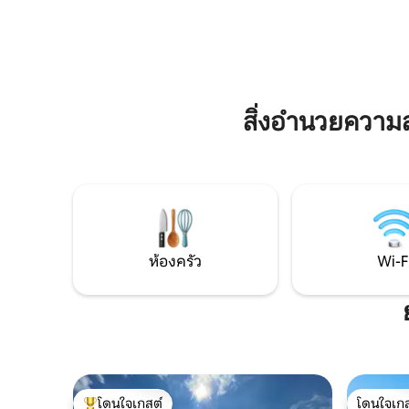
กล่อง รวมแผนที่พาโนรามา (ส่วนลดต่างๆ)
รวม) เข้า
สถานที่ใกล้เคียง: สถานีขนส่ง Krattigen
ฟรีและ WiF
Dorf/Post (เดิน 4 นาที) ร้านค้าในหมู่บ้าน
เท่านั้น Airbnb ยอดนิยมที่สุดในสวิตเซอร์
สนามกีฬาเส้นทางเดินป่า Thun, Spiez,
แลนด์ ไปยังสถานที่สำคัญส่วนใหญ่ได้ภายใน
Aeschi, Interlaken, Beatenberg, Bern
1 ชั่วโมง
สิ่งอำนวยควา
ห้องครัว
Wi-F
โดนใจเกสต์
โดนใจเกส