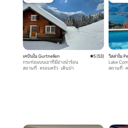
โดนใจเกสต์ที่สุด
โดนใจเกส
เคบินใน Gurtnellen
คะแนนเฉลี่ย 5 จาก 5,
5 (53)
วิลล่าใน P
กระท่อมบนเขาที่มีอ่างน้ำร้อน
Lake Com
สถานที่
·
ครอบครัว
·
เดินป่า
สถานที่
·
ค