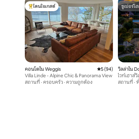
โดนใจเกสต์
ซูเปอร์โฮ
โดนใจเกสต์ที่สุด
ซูเปอร์โฮ
คอนโดใน Weggis
คะแนนเฉลี่ย 5 จาก 5, 
5 (94)
วิลล่าใน D
Villa Linde - Alpine Chic & Panorama View
ไวท์เฮาส์วิ
สถานที่
·
ครอบครัว
·
ความถูกต้อง
สถานที่
·
พ