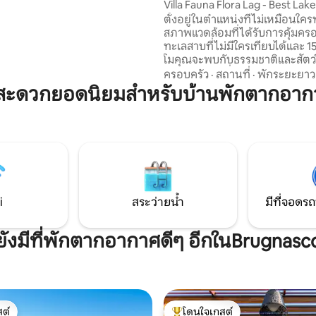
Villa Fauna Flora Lag - Best Lak
ถึงทะเลสาบและสวน SUP ที่จอดรถ
ใหม่ล่าสุด
ตั้งอยู่ในตำแหน่งที่ไม่เหมือนใค
i ยินดีต้อนรับเด็ก สุนัขขนาดเล็ก
สภาพแวดล้อมที่ได้รับการคุ้มคร
ทะเลสาบที่ไม่มีใครเทียบได้และ 15
โมคุณจะพบกับธรรมชาติและสัตว์ป
สวยงาม บ้านที่ได้รับการปรับโครง
ครอบครัว
·
สถานที่
·
พักระยะยาว
ในปี 2022 ในสไตล์มินิมอลที่ทันสม
มสะดวกยอดนิยมสำหรับบ้านพักตากอาก
ความสงบของจิตวิญญาณที่คุณต
สำหรับวันหยุดที่สมบูรณ์แบบ โมลิ
ยุคกลางที่มีเสน่ห์พร้อมร้านอาหา
แท้ๆ จะทำให้คุณหลงใหล เชฟส่ว
อาหารตามคำขอ โคโมและเบลลาจิโ
มาก.. เรายินดีต้อนรับคุณสำหรับ
ที่สมบูรณ์แบบที่ลากอโดดิโคโม!
i
สระว่ายน้ำ
มีที่จอดรถ
ยังมีที่พักตากอากาศดีๆ อีกในBrugnasc
ต์
โดนใจเกสต์