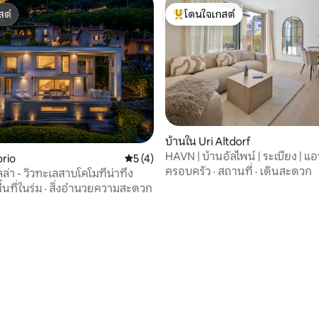
สต์
โดนใจเกสต์
สต์
โดนใจเกสต์ที่สุด
บ้านใน Uri Altdorf
HAVN | บ้านอัลไพน์ | ระเบียง | แ
94 รีวิว
orio
คะแนนเฉลี่ย 5 จาก 5, 4 รีวิว
5 (4)
อร์มัตต์ | สวนสาธารณะ
ครอบครัว
·
สถานที่
·
เดินสะดวก
ลล่า - วิวทะเลสาบโคโมที่น่าทึ่ง
ื้นที่ในร่ม
·
สิ่งอำนวยความสะดวก