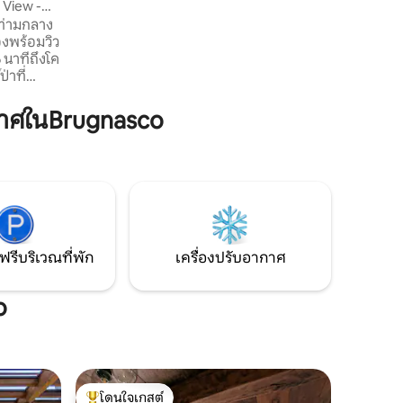
e View -
ต้องการพักผ่อนตลอด 365 วัน ในฤดูหนาว
รท่ามกลาง
สกีรีสอร์ท 34 แห่งที่มีความยาวของทางลาด
องพร้อมวิว
ทั้งหมด 775 กิโลเมตรกำลังรอคุณอยู่ "สิ่งที่
 นาทีถึงโค
คุณเห็นคือสิ่งที่คุณได้รับ มาสัมผัสความ
่าที่
มหัศจรรย์กันเถอะ"
สร้างใหม่
ัยจะให้
าศในBrugnasco
้องการ
น่าสไตล์
รท้องถิ่น
นตัวจะทำ
ออยู่ใกล้
การเข้าพัก
ฟรีบริเวณที่พัก
เครื่องปรับอากาศ
o
โดนใจเกสต์