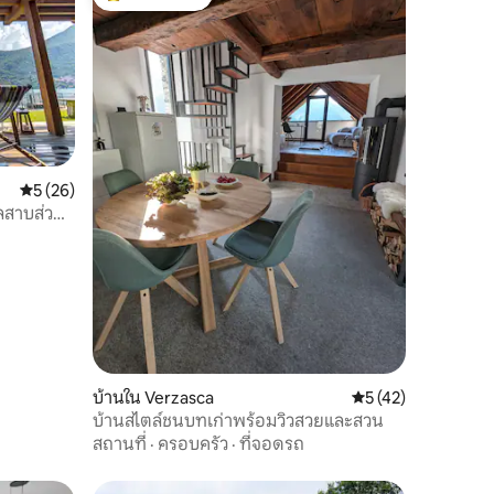
โดนใจเกสต์ที่สุด
คะแนนเฉลี่ย 5 จาก 5, 26 รีวิว
5 (26)
เลสาบส่วน
บ้านใน Verzasca
คะแนนเฉลี่ย 5 จาก 5,
5 (42)
บ้านสไตล์ชนบทเก่าพร้อมวิวสวยและสวน
สถานที่
·
ครอบครัว
·
ที่จอดรถ