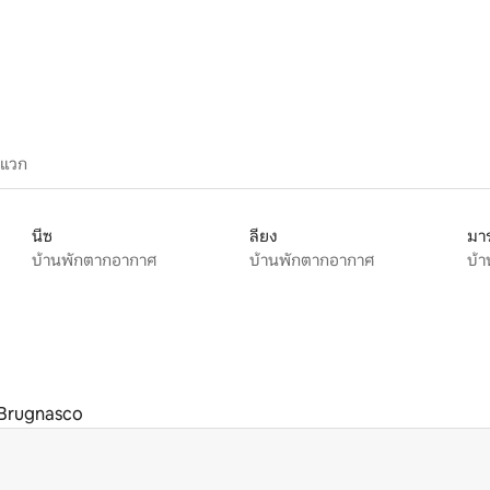
ะแวก
นีซ
ลียง
มาร
บ้านพักตากอากาศ
บ้านพักตากอากาศ
บ้
Brugnasco