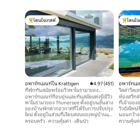
โดนใจเกสต์
โดนใจ
โดนใจเกสต์ที่สุด
โดนใจเกสต
อพาร์ทเมนท์ใน Krattigen
คะแนนเฉลี่ย 4.97 จาก 5, 
4.97 (451)
อพาร์ทเม
ที่พักทันสมัยพร้อมวิวพาโนรามาของ
วิลล่าวิลเล
ทะเลสาบทูน
ทะเลสาบส
อพาร์ทเมนท์ที่อบอุ่นและทันสมัยแห่งนี้มีวิว
ห้องสวีทส
พาโนรามาของ Thunersee ตั้งอยู่บนชั้นล่าง
ที่เจ้าขอ
ของบ้านพักตากอากาศที่ได้รับการปรับปรุง
วิวอัลไพน์
ใหม่ ตั้งอยู่ในส่วนที่เงียบสงบของหมู่บ้านและ
นอนกว้าง
เป็นจุดเริ่มต้นสำหรับการท่องเที่ยวไปยัง
เลานจ์พา
ครอบครัว
·
ความคุ้มค่า
·
เดินป่า
ความคุ้มค่
ภูเขาและทะเลสาบ เหมาะสำหรับ 4 ท่าน
ห้องน้ำ (พื
ระเบียงพร้อมวิวทะเลสาบและเก้าอี้อาบแดด
พัก 3–5 ค
2 ตัวพื้นที่บาร์บีคิวขนาดใหญ่พร้อมไม้ 1
เพิ่มเติมอยู