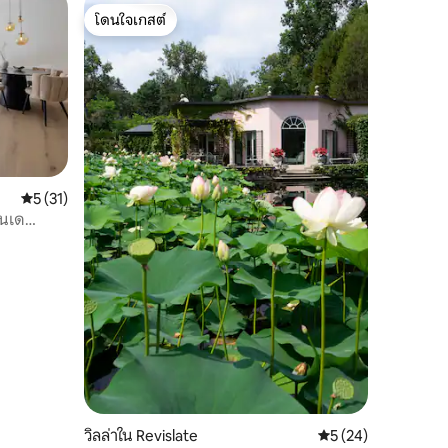
โดนใจเกสต์
โดนใจเกสต์
คะแนนเฉลี่ย 5 จาก 5, 31 รีวิว
5 (31)
อนเด
วิลล่าใน Revislate
คะแนนเฉลี่ย 5 จาก 5,
5 (24)