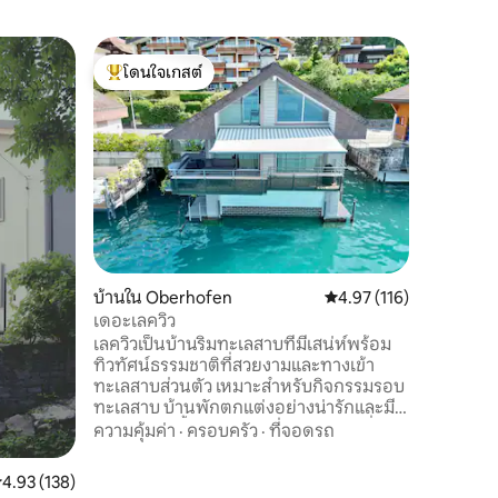
คอทเทจใน
โดนใจเกสต์
โดนใจ
คอทเทจส่
โดนใจเกสต์ที่สุด
โดนใจเกส
คุณเดินทา
ไม่มีการ
น้ำในหมู่
คุณตลอดกา
อนุญาต) 2
ครอบครัว
หลังคาเหน
แก่ พร้อม
รวมค่าคา
บรรยายข้
บ้านใน Oberhofen
คะแนนเฉลี่ย 4.97 จาก 5, 
4.97 (116)
คุณส่งข้อ
นี่ไม่ใช่
เดอะเลควิว
และทำกิจ
เลควิวเป็นบ้านริมทะเลสาบที่มีเสน่ห์พร้อม
ทิวทัศน์ธรรมชาติที่สวยงามและทางเข้า
ทะเลสาบส่วนตัว เหมาะสำหรับกิจกรรมรอบ
ทะเลสาบ บ้านพักตกแต่งอย่างน่ารักและมี
คุณภาพสูงตั้งอยู่ในทะเลสาบและมีวิวที่น่า
ความคุ้มค่า
·
ครอบครัว
·
ที่จอดรถ
ประทับใจของเทือกเขาแอลป์เบิร์น เบิร์นเนส
โอเบอร์แลนด์มีประสบการณ์มากมาย
ะแนนเฉลี่ย 4.93 จาก 5, 138 รีวิว
4.93 (138)
สำหรับผู้เข้าพักที่ชอบออกกำลังกายและผู้ที่