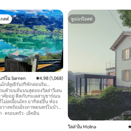
เกสต์
ซูเปอร์โฮสต์
์ที่สุด
ซูเปอร์โฮสต์
451 รีวิว
นท์ใน Sarnen
คะแนนเฉลี่ย 4.98 จาก 5, 1,068 รีวิว
4.98 (1,068)
นใกล้ลูเซิร์น|ที่พักผ่อนริม
ุดหรู
่วนตัวบนชั้นบนสุดของวิลล่าวีเลน
งอาศัยอยู่ ติดกับทะเลสาบซาร์เนน
ที่ไม่เหมือนใคร อาทิตย์ขึ้น ห้อง
ขวางพร้อมโรงภาพยนตร์ในบ้าน
โนรามา ห้องครัวขนาดใหญ่ และ
า
·
ครอบครัว
·
เช็คอิน
้นที่ส่วนตัวทั้งหมด) สำหรับผู้เข้า
น มีห้องนอนส่วนตัวพร้อมห้องน้ำ
วิลล่าใน Molina
ค
่ชั้นล่าง 1 ชั้น (มีลิฟท์ - พื้นที่ส่วน