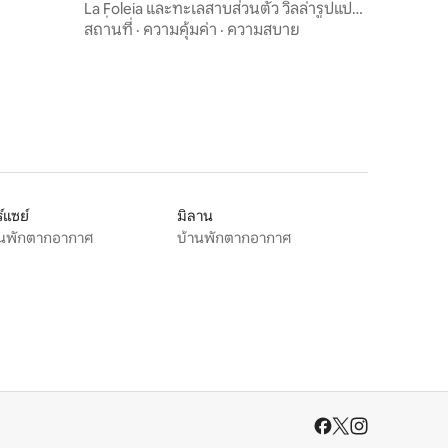
La Foleia และทะเลสาบส่วนตัว วิลล่ารูปแปด
เหลี่ยม
สถานที่
·
ความคุ้มค่า
·
ความสบาย
์แซย์
มิลาน
านพักตากอากาศ
บ้านพักตากอากาศ