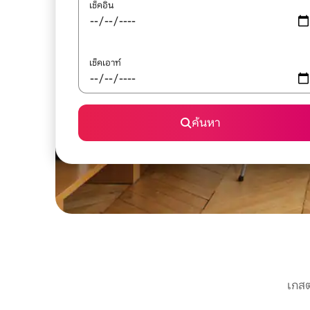
เช็คอิน
เช็คเอาท์
ค้นหา
เกสต