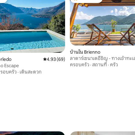
ต์
โดนใจเกสต์ที่สุด
บ้านใน Brienno
ลาดาร์เซนาเดอีชิญ - ทางเข้าทะ
 53 รีวิว
erledo
คะแนนเฉลี่ย 4.93 จาก 5, 69 รีวิว
4.93 (69)
ตัว
ครอบครัว
·
สถานที่
·
ครัว
o Escape
รอบครัว
·
เดินสะดวก