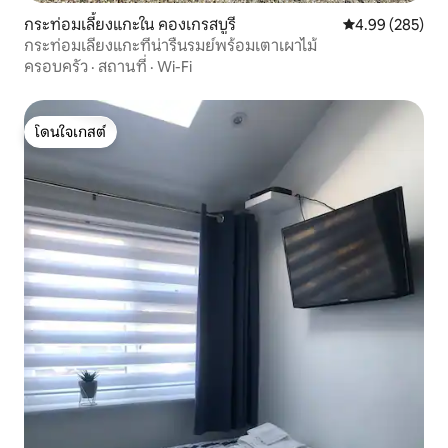
กระท่อมเลี้ยงแกะใน คองเกรสบูรี
คะแนนเฉลี่ย 4.99
4.99 (285)
กระท่อมเลี้ยงแกะที่น่ารื่นรมย์พร้อมเตาเผาไม้
ครอบครัว
·
สถานที่
·
Wi-Fi
โดนใจเกสต์
โดนใจเกสต์