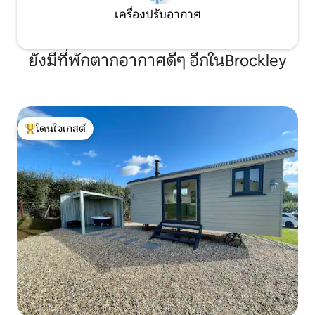
เครื่องปรับอากาศ
ยังมีที่พักตากอากาศดีๆ อีกในBrockley
โดนใจเกสต์
โดนใจเกสต์ที่สุด