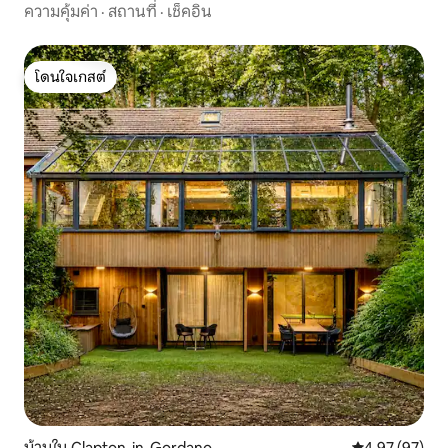
ความคุ้มค่า
·
สถานที่
·
เช็คอิน
โดนใจเกสต์
โดนใจเกสต์
บ้านใน Clapton-in-Gordano
คะแนนเฉลี่ย 4.
4.97 (97)