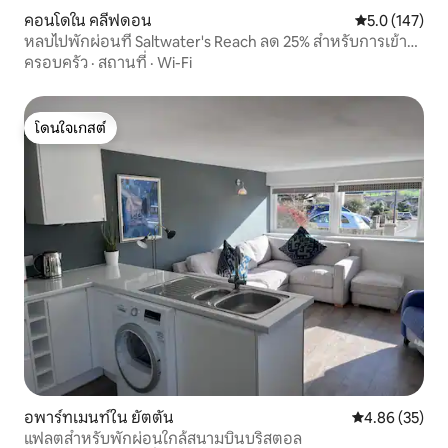
คอนโดใน คลีฟดอน
คะแนนเฉลี่ย 5.
5.0 (147)
หลบไปพักผ่อนที่ Saltwater's Reach ลด 25% สำหรับการเข้า
พัก 7 คืน!
ครอบครัว
·
สถานที่
·
Wi-Fi
โดนใจเกสต์
โดนใจเกสต์
อพาร์ทเมนท์ใน ยัตตัน
คะแนนเฉลี่ย 4.
4.86 (35)
แฟลตสำหรับพักผ่อนใกล้สนามบินบริสตอล