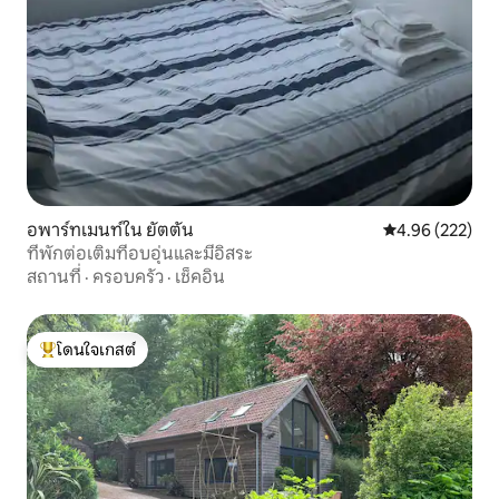
อพาร์ทเมนท์ใน ยัตตัน
คะแนนเฉลี่ย 4.9
4.96 (222)
ที่พักต่อเติมที่อบอุ่นและมีอิสระ
สถานที่
·
ครอบครัว
·
เช็คอิน
โดนใจเกสต์
โดนใจเกสต์ที่สุด