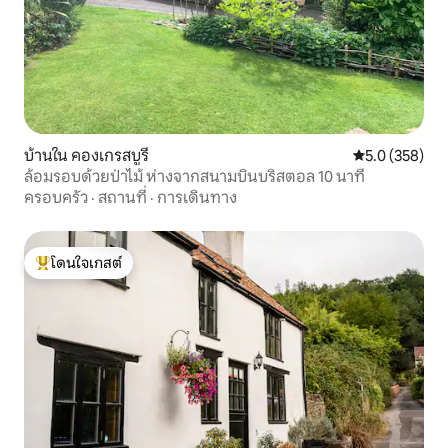
บ้านใน คองเกรสบูรี
คะแนนเฉลี่ย 5.
5.0 (358)
ล้อมรอบด้วยป่าไม้ ห่างจากสนามบินบริสตอล 10 นาที
ครอบครัว
·
สถานที่
·
การเดินทาง
โดนใจเกสต์
โดนใจเกสต์ที่สุด