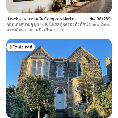
บ้านพักตากอากาศใน Compton Martin
คะแนนเฉลี่ย 4.98
4.98 (289)
คอทเทจสบายๆ ยุค 1840 ในเขตคุ้มครองทิวทัศน์ Chew Valley
และ Mendip
ความคุ้มค่า
·
สถานที่
·
เดินสะดวก
โดนใจเกสต์
โดนใจเกสต์ที่สุด