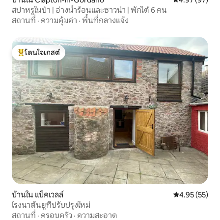
สปาหรูในป่า | อ่างน้ำร้อนและซาวน่า | พักได้ 6 คน
สถานที่
·
ความคุ้มค่า
·
พื้นที่กลางแจ้ง
โดนใจเกสต์
โดนใจเกสต์ที่สุด
บ้านใน แบ็คเวลล์
คะแนนเฉลี่ย 4.
4.95 (55)
โรงนาต้นยูที่ปรับปรุงใหม่
สถานที่
·
ครอบครัว
·
ความสะอาด