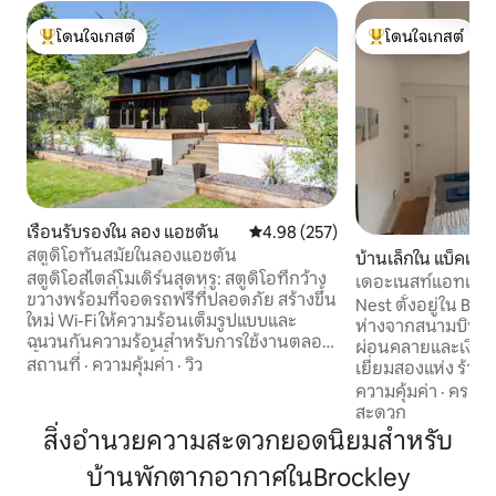
โดนใจเกสต์
โดนใจเกสต์
โดนใจเกสต์ที่สุด
โดนใจเกสต์ที่สุด
เรือนรับรองใน ลอง แอชตัน
คะแนนเฉลี่ย 4.98 จาก 5, 257 รีวิว
4.98 (257)
สตูดิโอทันสมัยในลองแอชตัน
บ้านเล็กใน แบ็คเวลล
สตูดิโอสไตล์โมเดิร์นสุดหรู: สตูดิโอที่กว้าง
เดอะเนสท์แอทแบ็ค
ขวางพร้อมที่จอดรถฟรีที่ปลอดภัย สร้างขึ้น
Nest ตั้งอยู่ใน Back
ใหม่ Wi-Fi ให้ความร้อนเต็มรูปแบบและ
ห่างจากสนามบิน 3 ไม
ฉนวนกันความร้อนสำหรับการใช้งานตลอด
ผ่อนคลายและเงียบสงบ ผับและคาเ
ทั้งปี สตูดิโอแห่งนี้ตั้งอยู่ไม่ไกลจากแอชตัน
สถานที่
·
ความคุ้มค่า
·
วิว
เยี่ยมสองแห่ง ร้า
คอร์ทเอสเตทและขับรถไม่ไกลจากหมู่บ้านค
และร้านขายของชำอ
ความคุ้มค่า
·
ครอบค
ลิฟตันและเซ็นทรัลบริสตอล มีเตียงคู่เพิ่ม
การเชื่อมต่อการขนส
สะดวก
เติมสำหรับผู้เข้าพัก 2 ท่านคิดค่าธรรมเนียม
ยังบริสตอลโดยรถ
สิ่งอำนวยความสะดวกยอดนิยมสำหรับ
60 ปอนด์ต่อคืนเมื่อเดินทางมาถึง โปรด
บินอยู่ห่างออกไปเพียง 10 น
ระบุสิ่งนี้ให้เจ้าของที่พักทราบตอนที่จอง
บ้านพักตากอากาศในBrockley
คิงไซส์ในห้องนอนแบ
ที่พัก หมายเหตุ: สตูดิโอนี้เป็นที่อยู่อาศัย
พร้อมโซฟาเบดคู่ขนาดเล็ก ห้