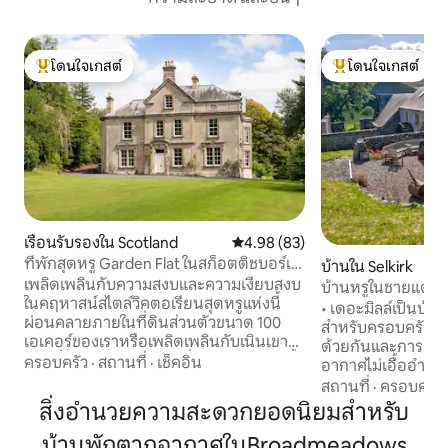
โดนใจเกสต์
โดนใจเกสต์
โดนใจเกสต์ที่สุด
โดนใจเกสต์ที่สุด
เรือนรับรองใน Scotland
คะแนนเฉลี่ย 4.98 จาก 5, 83 รีวิว
4.98 (83)
ที่พักสุดหรู Garden Flat ในสก็อตติชบอร์เด
บ้านใน Selkirk
อร์ส
เพลิดเพลินกับความสงบและความเงียบสงบ
บ้านหรูในชายแดน
ในคฤหาสน์สไตล์วิคตอเรียนสุดหรูแห่งนี้
• เดอะมิลล์เป็นบ้า
ผ่อนคลายภายในที่ดินส่วนตัวขนาด 100
สำหรับครอบครัวข
เอเคอร์ของเราหรือเพลิดเพลินกับเนินเขา
ด้วยกันและการเฉ
ท้องถิ่นด้วยการเดินหรือปั่นจักรยาน เราตั้ง
ครอบครัว
·
สถานที่
·
เช็คอิน
อากาศไม่เอื้ออำน
อยู่ใจกลางเมืองสำหรับสถานที่ทาง
เพลิดเพลิน เกมส์และกองไฟคำราม • ซาวน่า
สถานที่
·
ครอบครัว
ประวัติศาสตร์ท้องถิ่นหลายแห่ง รวมถึงอยู่
และห้องอาบน้ำอบไ
สิ่งอำนวยความสะดวกยอดนิยมสำหรับ
ในระยะที่เดินทางไปเอดินบะระได้สะดวก
ครัวพร้อมอุปกรณ์ครบ
หากคุณต้องการไปชมฟรินจ์หรือปราสาท
บ้านพักตากอากาศในBroadmeadows
ต้องการรวมถึง 2 ห้อง เครื่องล้