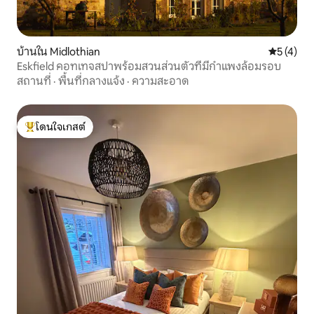
บ้านใน Midlothian
คะแนนเฉลี่
5 (4)
Eskfield คอทเทจสปาพร้อมสวนส่วนตัวที่มีกำแพงล้อมรอบ
สถานที่
·
พื้นที่กลางแจ้ง
·
ความสะอาด
โดนใจเกสต์
โดนใจเกสต์ที่สุด