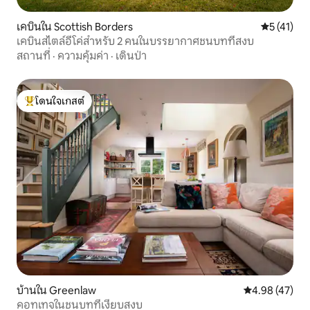
เคบินใน Scottish Borders
คะแนนเฉลี่ย
5 (41)
เคบินสไตล์อีโค่สำหรับ 2 คนในบรรยากาศชนบทที่สงบ
สถานที่
·
ความคุ้มค่า
·
เดินป่า
โดนใจเกสต์
โดนใจเกสต์ที่สุด
บ้านใน Greenlaw
คะแนนเฉลี่ย 4.
4.98 (47)
คอทเทจในชนบทที่เงียบสงบ