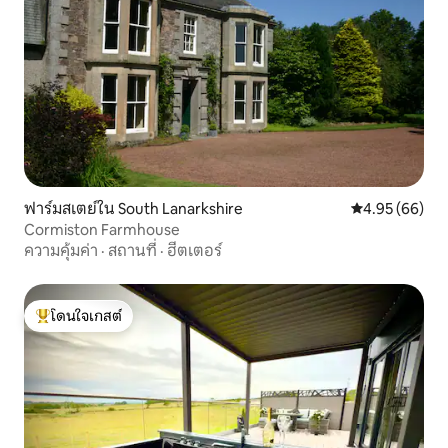
ฟาร์มสเตย์ใน South Lanarkshire
คะแนนเฉลี่ย 4.
4.95 (66)
Cormiston Farmhouse
ความคุ้มค่า
·
สถานที่
·
ฮีตเตอร์
โดนใจเกสต์
โดนใจเกสต์ที่สุด