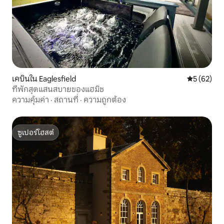
เคบินใน Eaglesfield
คะแนนเฉลี่ย
5 (62)
ที่พักสุดแสนสบายของแฮมิช
ความคุ้มค่า
·
สถานที่
·
ความถูกต้อง
ซูเปอร์โฮสต์
ซูเปอร์โฮสต์