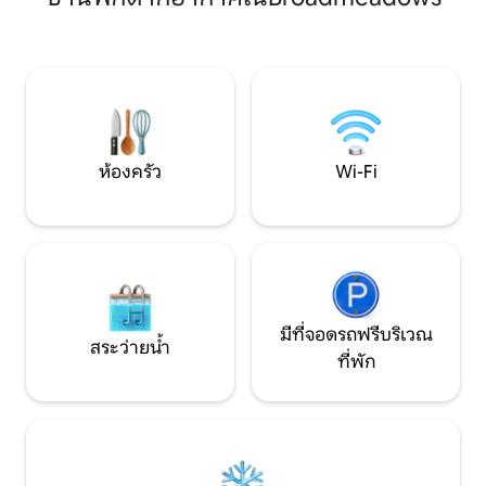
หลังจากวันที่วุ่นวาย นอนขดตัวอยู่หน้า
อุปกรณ์รับประทา
เตาผิง หรือปิ้งบาร์บีคิวบนสนามหญ้ากว้าง
มากมาย • เป็นมิตรกั
ขวางพร้อมไวน์สักแก้ว ซุกตัวลงบนเครื่อง
ปอนด์) • พื้นที่นั่ง
นอนที่หรูหราของคุณเพื่อการพักผ่อนที่ดี
สามารถรวมตัวกันหร
ที่สุดในหลายเดือนและตื่นขึ้นมาพร้อมพลัง
ทุ่งนาและป่าทุกที่ใ
คัน
ห้องครัว
Wi-Fi
มีที่จอดรถฟรีบริเวณ
สระว่ายน้ำ
ที่พัก