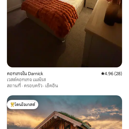
คอทเทจใน Darnick
คะแนนเฉลี่ย 4.
4.96 (28)
เวสต์คอทเทจ เมลโรส
สถานที่
·
ครอบครัว
·
เช็คอิน
โดนใจเกสต์
โดนใจเกสต์ที่สุด