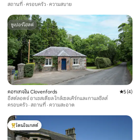
สถานที่
·
ครอบครัว
·
ความสบาย
ซูเปอร์โฮสต์
ซูเปอร์โฮสต์
คอทเทจใน Clovenfords
คะแนนเฉลี่
5 (4)
อีสต์ลอดจ์ อาเชสเตียล ใกล้เซลเคิร์กและกาแลชีลส์
ครอบครัว
·
สถานที่
·
ความสะอาด
โดนใจเกสต์
โดนใจเกสต์ที่สุด