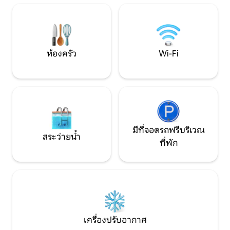
ควบคุมอุณหภูมิเครื่องเป่าผมสิ่งอำนวย
ในอุทยานแห่งชาติที่สวยงาม
ความสะดวกห้องครัวที่มีอุปกรณ์ครบครัน
เข้าพักอย่างน้อย: 1
พร้อมเตาอบไมโครเวฟเครื่องอบผ้าเครื่อง
ท์: วันเสาร์ ไม่มี
ซักผ้าเครื่องล้างจานตู้เย็นและอุปกรณ์เสริม
วัน
ทั้งหมด: เครื่องชงกาแฟเครื่องปิ้งขนมปัง
ห้องครัว
Wi-Fi
เครื่องปั่นเครื่องปั่นน้ำผลไม้และเครื่องครัว
ทั้งหมดเครื่องนอนผ้าเช็ดตัวเสื้อผ้าชุด
ทำความสะอาดเตารีด ห่างจากชายหาด
เพียง 100 ม. อพาร์ทเมนท์จะถูกจัดให้อยู่ใน
อาคารที่มีอยู่ 2 หลังตามประเภทของอพาร์
ทเมนท์ที่จองไว้ตอนเข้าพัก โดยจะไม่มีการ
จัดให้อพาร์ทเมนท์ที่เฉพาะเจาะจง อพาร์ท
เมนท์อาจมีห้องครัวและห้องนั่งเล่นอยู่ด้วย
มีที่จอดรถฟรีบริเวณ
กันหรือแยกกัน
สระว่ายน้ำ
ที่พัก
เครื่องปรับอากาศ