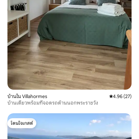
บ้านใน Villahormes
คะแนนเฉลี่ย 4.
4.96 (27)
บ้านเดี่ยวพร้อมที่จอดรถด้านนอกพระราชวัง
โดนใจเกสต์
โดนใจเกสต์