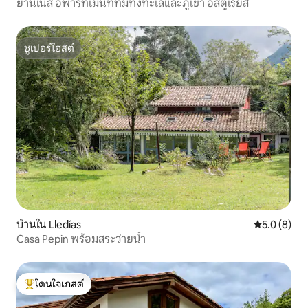
ยานเนส อพาร์ทเมนท์ที่มีทั้งทะเลและภูเขา อัสตูเรียส
ซูเปอร์โฮสต์
ซูเปอร์โฮสต์
บ้านใน Lledías
คะแนนเฉลี่ย 
5.0 (8)
Casa Pepin พร้อมสระว่ายน้ำ
โดนใจเกสต์
โดนใจเกสต์ที่สุด