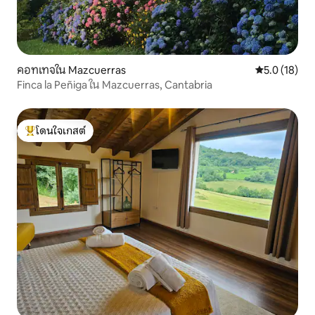
คอทเทจใน Mazcuerras
คะแนนเฉลี่ย 5
5.0 (18)
Finca la Peñiga ใน Mazcuerras, Cantabria
โดนใจเกสต์
โดนใจเกสต์ที่สุด