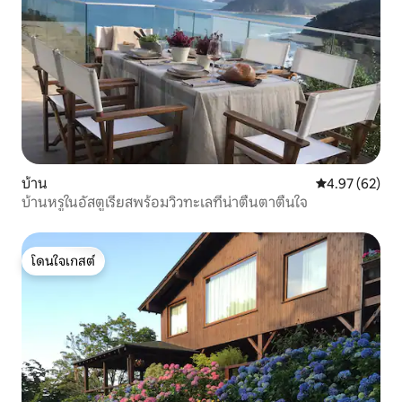
บ้าน
คะแนนเฉลี่ย 4.
4.97 (62)
บ้านหรูในอัสตูเรียสพร้อมวิวทะเลที่น่าตื่นตาตื่นใจ
โดนใจเกสต์
โดนใจเกสต์