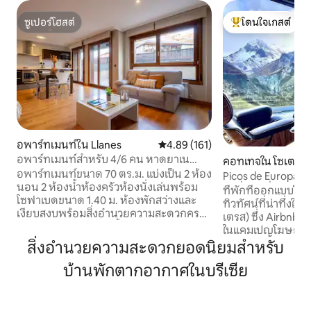
ซูเปอร์โฮสต์
โดนใจเกสต์
ซูเปอร์โฮสต์
โดนใจเกสต์ที่สุด
อพาร์ทเมนท์ใน Llanes
คะแนนเฉลี่ย 4.89 จาก 5, 161 รีวิว
4.89 (161)
อพาร์ทเมนท์สำหรับ 4/6 คน หาดยาเน
คอทเทจใน โซเตรส
สบาร์โร อัสตูริอัส
อพาร์ทเมนท์ขนาด 70 ตร.ม. แบ่งเป็น 2 ห้อง
Picos de Europa Ret
นอน 2 ห้องน้ำห้องครัวห้องนั่งเล่นพร้อม
น่าตื่นตาตื่นใจ
ที่พักที่ออกแบบโ
โซฟาเบดขนาด 1.40 ม. ห้องพักสว่างและ
ทิวทัศน์ที่น่าทึ่งใจ
เงียบสงบพร้อมสิ่งอำนวยความสะดวกครบ
เตรส) ซึ่ง Airbnb เ
ครันทีวีจอแอลซีดี 32 นิ้วดีวีดีอินเทอร์เน็ต
ในแคมเปญโฆษณาของบริษัท
Wi-Fi และตู้เซฟฟรีเครื่องทำความร้อนแบบ
การพักผ่อน การท
สิ่งอำนวยความสะดวกยอดนิยมสำหรับ
ปรับขนาดได้และเป็นอิสระห้องนอนพร้อม
สำรวจเส้นทางเดิน
เตียงคู่ 1.50 เมตรและห้องนอนอีกห้องที่มี
บ้านพักตากอากาศในบรีเซีย
ประตูของคุณ บ้านให
เตียงขนาด 0, 90 เมตรพื้นไม้เนื้อแข็ง
พร้อมวิวภูเขาที่ส
ห้องน้ำพร้อมอ่างอาบน้ำหรือฝักบัวอาบน้ำ
สะดวกครบครัน เห
อ่างน้ำวนรางผ้าขนหนูอุ่นเครื่องผสมเครื่อง
หรือค้นหาแรงบันดาล