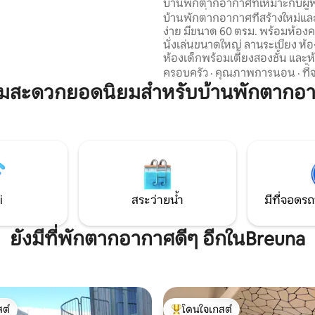
บ้านพักตากอากาศที่เหมาะกับผู้
ระบบทำความร้อนและเครื่องซัก
พร้อมเครื่องปรับอากาศ
บ้านพักตากอากาศที่สร้างใหม่และเ
 ตลอดทั้งบ้านด้วยการเชื่อมต่อใย
ง่าย มีขนาด 60 ตรม. พร้อมห้องค
ง
นั่งเล่นขนาดใหญ่ ลานระเบียง ห
ห้องเด็กพร้อมเตียงสองชั้น และห
พร้อมฝักบัวแบบวอล์คอิน บ้านชั้นล
ครอบครัว
·
คุณภาพการนอน
·
ที
ได้ด้วยวีลแชร์ และเหมาะอย่างยิ่งส
ามสะดวกยอดนิยมสำหรับบ้านพักตากอ
สูงอายุ ผู้เข้าพักที่ใช้วอล์คเกอร์ หรื
ความสามารถในการเคลื่อนไหวจำกัด ย
ต้อนรับเด็ก มีสวนสาธารณะอยู่ฝั
และสนามบาสเก็ตบอลอยู่ใกล้ ๆ ทำเลที่สงบ
บรรยากาศอบอุ่น และสิ่งอำนวย
สะดวกมากมายเพื่อให้รู้สึกดี พื้นที่กลางแจ้ง
ยังอยู่ระหว่างการก่อสร้าง
i
สระว่ายน้ำ
มีที่จอดรถ
ยังมีที่พักตากอากาศดีๆ อีกในBreuna
ต์
โดนใจเกสต์