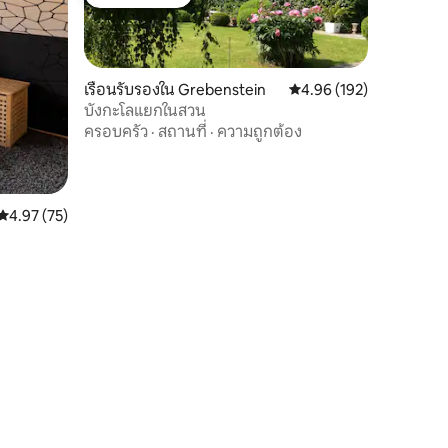
โดนใจเกสต์ที่สุด
เรือนรับรองใน Grebenstein
คะแนนเฉลี่ย 4.96 จาก 5, 
4.96 (192)
บังกะโลแยกในสวน
ครอบครัว
·
สถานที่
·
ความถูกต้อง
คะแนนเฉลี่ย 4.97 จาก 5, 75 รีวิว
4.97 (75)