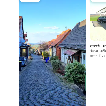
โดนใจเกสต์
โดนใจเกส
อพาร์ทเม
วันหยุดพั
สถานที่
·
บ