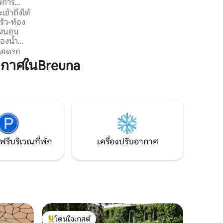
พิการ
พูดคุยเรื่องปรัชญา ดื่มไวน์ดีๆ และดูแลสิ่ง
ข้าถึงได้
จำเป็นในชีวิตแบบมินิมอลลิสต์! การผจญภัย
รัว-ห้อง
แทนความหรูหรา
้องนอน
้องน้ำ
่างเข้าถึง
่จอดรถ
ำหรับผู้
ากาศในBreuna
อผู้ที่มี
ินดี
่งตรงข้าม
ความ
ฟรีบริเวณที่พัก
เครื่องปรับอากาศ
โดนใจเกสต์