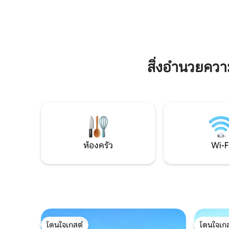
เหมาะสำหรับครอบครัวและกลุ่ม – สูงสุด 8
ล้างพร้อม
คน + เด็กวัยหัดเดิน 1 คน → ทำเลใจกลาง
ผ้า Wi-Fi
เมืองและเงียบสงบ เดินไปตัวเมืองได้
แก้วนำแส
สิ่งอำนวยคว
ห้องครัว
Wi-F
โดนใจเกสต์
โดนใจเกส