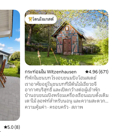
บ้านเล็ก
โดนใจเกสต์
โดนใจ
Neu: Eule
โดนใจเกสต์ที่สุด
โดนใจเกส
กลับมากล
ผ่อนที่หา
เงียบสงบพ
เหมือนใคร ยินดีต้อนรับอย่างอบอุ่นใ
ฝันเล็กๆ
สถานที่
·
พักผ่อน 
ชานบ้าน แ
มุมมองที่ไม่เห
กระท่อมใน Witzenhausen
คะแนนเฉลี่ย 4.96 จาก 5, 
4.96 (671)
อุปกรณ์
ที่พักในชนบท โรงอบขนมปัง โฮมสเตย์
ฝักบัวอาบ
เราอาศัยอยู่ในชนบทที่มีต้นไม้เขียวขจี
และผ้าขน
อากาศบริสุทธิ์ และเปิดกว้างต่อผู้เข้าพัก
บ้านอบขนมปังพร้อมเครื่องเรือนแบบดั้งเดิม
เตาไม้ ลอฟท์สำหรับนอน และความสะดวก
สบายที่ไม่มีวันลืมเลือนตั้งอยู่แยกต่างหาก
ความคุ้มค่า
·
ครอบครัว
·
สภาพ
ในที่พัก ถัดจากอาคารที่อยู่อาศัย (ห่างออก
ไป 40 เมตร) เป็นห้องอาบน้ำที่ทันสมัย
สำหรับการใช้งานของผู้เข้าพักของเรา
คะแนนเฉลี่ย 5.0 จาก 5, 8 รีวิว
5.0 (8)
เท่านั้น ที่บ้านของเรา เราอ่านหนังสือมาก