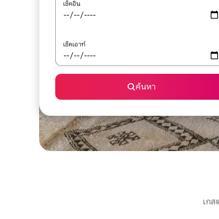
เช็คอิน
เช็คเอาท์
ค้นหา
เกสต