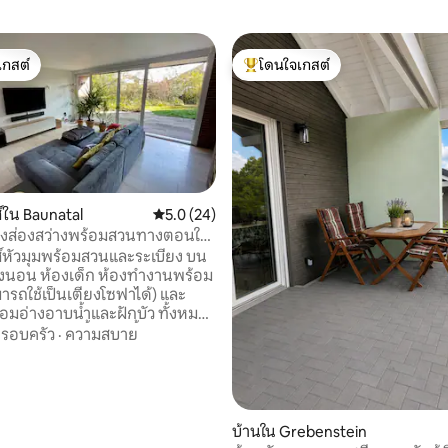
เกสต์
โดนใจเกสต์
์ที่สุด
โดนใจเกสต์ที่สุด
 21 รีวิว
์ใน Baunatal
คะแนนเฉลี่ย 5.0 จาก 5, 24 รีวิว
5.0 (24)
แสงส่องสว่างพร้อมสวนทางตอนใต้
ล
์หัวมุมพร้อมสวนและระเบียง บน
ห้องนอน ห้องเด็ก ห้องทำงานพร้อม
ารถใช้เป็นเตียงโซฟาได้) และ
้อมอ่างอาบน้ำและฝักบัว ทั้งหมด
วามร้อนใต้พื้นและพื้นไม้โอ๊ค
รอบครัว
·
ความสบาย
ตลอดทั้งห้อง ชั้นล่างมีพื้นหิน
พร้อมระบบทำความร้อนใต้พื้น
ล่นขนาดใหญ่ที่สว่างดีพร้อมโซฟา
ฟาให้) และทีวีพร้อมซาว์ดบาร์
ละโต๊ะรับประทานอาหารขนาดใหญ่
บ้านใน Grebenstein
ห้องสุขาแขก และห้องอุปกรณ์ซัก