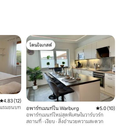
โดนใจเกสต์
โดนใจเกสต์
คะแนนเฉลี่ย 4.83 จาก 5, 12 รีวิว
4.83 (12)
งแรมชนบท
อพาร์ทเมนท์ใน Warburg
คะแนนเฉลี่ย 5.0 จาก 5,
5.0 (10)
อพาร์ทเมนท์ใหม่สุดพิเศษในวาร์บวร์ก
สถานที่
·
เงียบ
·
สิ่งอำนวยความสะดวก