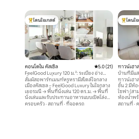
โดนใจเกสต์
โดนใจ
โดนใจเกสต์ที่สุด
โดนใจเกสต
คอนโดใน คัสเซิล
คะแนนเฉลี่ย 5.0 จาก 5,
5.0 (21)
ทาวน์เฮาส
FeelGood Luxury 120 ม.²: ระเบียง อ่าง
บ้านที่มี
น้ำวน 2 ห้องน้ำ
ของคัสเซิ
สัมผัสอพาร์ทเมนท์หรูหรามีสไตล์ใจกลาง
ทาวน์เฮาส
เมืองคัสเซล – FeelGood Luxury ในใจกลาง
ชั้น 2 มี
เยอรมนี → พื้นที่นั่งเล่น 120 ตร.ม. → พื้นที่
โซฟา (สาม
นั่งเล่นและรับประทานอาหารแบบเปิดโล่ง
ห้องน้ำพร
ขนาดใหญ่ → ห้องครัวระดับพรีเมียมพร้อม
มีระบบทำค
ครอบครัว
·
สถานที่
·
ที่จอดรถ
สถานที่
·
ค
ไอแลนด์และตู้เย็น 2 ประตูพร้อมเครื่องทำ
แบบปาร์เก้
น้ำแข็ง → โต๊ะรับประทานอาหารไม้ขนาด
ธรรมชาติ
ใหญ่สำหรับ 8 คน → ห้องน้ำทันสมัย 2 ห้อง
ห้องนั่งเ
รวมถึงห้องน้ำเพื่อสุขภาพสุดหรูพร้อมอ่าง
(มีเตียงโซ
น้ำวน → ลานระเบียงขนาดใหญ่พร้อม
เตาผิง แ
เฟอร์นิเจอร์สวนและเตาแก๊สย่างบาร์บีคิว →
ห้องครัว 