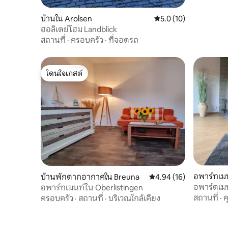
บ้านใน Arolsen
คะแนนเฉลี่ย 5.0 จาก 5,
5.0 (10)
ฮอลิเดย์โฮม Landblick
สถานที่
·
ครอบครัว
·
ที่จอดรถ
โดนใจเกสต์
โดนใจเกสต์
อพาร์ทเม
บ้านพักตากอากาศใน Breuna
คะแนนเฉลี่ย 4.94 จาก 5, 
4.94 (16)
อพาร์ตเมน
อพาร์ทเมนท์ใน Oberlistingen
สถานที่
·
ครอบครัว
·
สถานที่
·
บริเวณใกล้เคียง