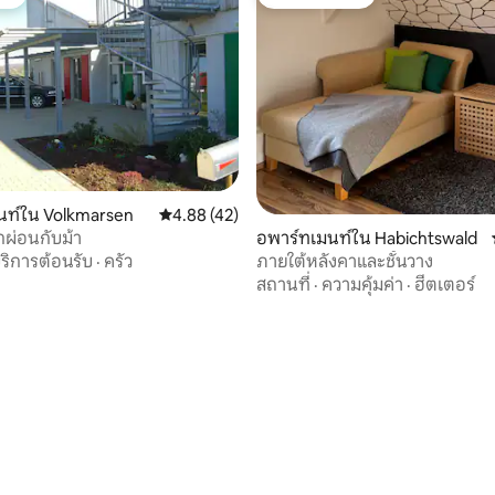
ต์
โดนใจเกสต์ที่สุด
นท์ใน Volkmarsen
คะแนนเฉลี่ย 4.88 จาก 5, 42 รีวิว
4.88 (42)
อพาร์ทเมนท์ใน Habichtswald
กผ่อนกับม้า
ภายใต้หลังคาและชั้นวาง
ริการต้อนรับ
·
ครัว
สถานที่
·
ความคุ้มค่า
·
ฮีตเตอร์