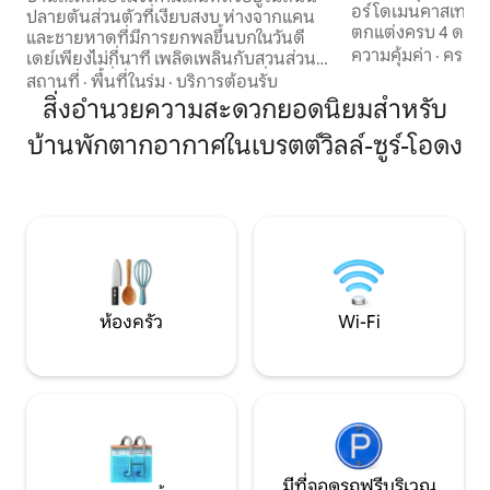
อร์ โดเมนคาสเทล (ที่พักนักท่องเที่ยว
ปลายตันส่วนตัวที่เงียบสงบ ห่างจากแคน
ตกแต่งครบ 4 ดาว) 
และชายหาดที่มีการยกพลขึ้นบกในวันดี
จากแคน 10 นาที คุ
ความคุ้มค่า
·
ครอบค
เดย์เพียงไม่กี่นาที เพลิดเพลินกับสวนส่วน
แคนที่ได้รับการบูรณ
ตัว ระเบียงที่หันหน้าไปทางทิศใต้ที่น่า
สถานที่
·
พื้นที่ในร่ม
·
บริการต้อนรับ
ในสภาพแวดล้อมที่เง
รื่นรมย์ และสิ่งอำนวยความสะดวกที่ทัน
สิ่งอำนวยความสะดวกยอดนิยมสำหรับ
คุณสามารถพักผ่อ
สมัย (Wi-Fi ไฟเบอร์ออปติก มู่ลี่ไฟฟ้า) เหมาะ
ที่ทางประวัติศาสตร์ท
บ้านพักตากอากาศในเบรตต์วิลล์-ซูร์-โอดง
สำหรับครอบครัว มีเตียงเด็กให้ใช้
นานาชาติของนอร์ม
สถาปัตยกรรม 3 ชั้นที่แปลกใหม่ทำให้มี
เบเยอ โกต ฟลูรี อ็อ
เอกลักษณ์มากมาย ที่จอดรถส่วนตัวใน
อง ฌีแวร์นี มงแซง
บริเวณที่พักสำหรับรถยนต์ขนาดเล็ก การ
ต้อนรับแบบส่วนตัวหรือการเช็คอินด้วย
ตนเองตามความต้องการของคุณ
ห้องครัว
Wi-Fi
มีที่จอดรถฟรีบริเวณ