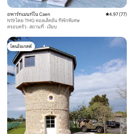
อพาร์ทเมนท์ใน Caen
คะแนนเฉลี่ย 4.
4.97 (77)
N19 โดย TMG คอลเล็คชั่น ที่พักพิเศษ
ครอบครัว
·
สถานที่
·
เงียบ
โดนใจเกสต์
โดนใจเกสต์