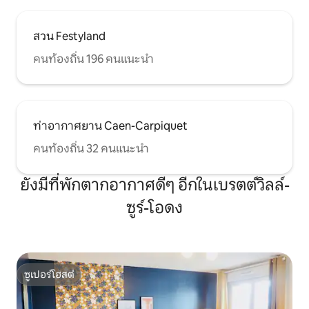
สวน Festyland
คนท้องถิ่น 196 คนแนะนำ
ท่าอากาศยาน Caen-Carpiquet
คนท้องถิ่น 32 คนแนะนำ
ยังมีที่พักตากอากาศดีๆ อีกในเบรตต์วิลล์-
ซูร์-โอดง
ซูเปอร์โฮสต์
ซูเปอร์โฮสต์