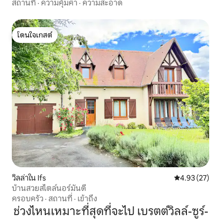
สถานที่
·
ความคุ้มค่า
·
ความสะอาด
โดนใจเกสต์
โดนใจเกสต์
วิลล่าใน Ifs
คะแนนเฉลี่ย 4.
4.93 (27)
บ้านสวยสไตล์นอร์มันดี
ครอบครัว
·
สถานที่
·
เข้าถึง
ช่วงไหนเหมาะที่สุดที่จะไป เบรตต์วิลล์-ซูร์-