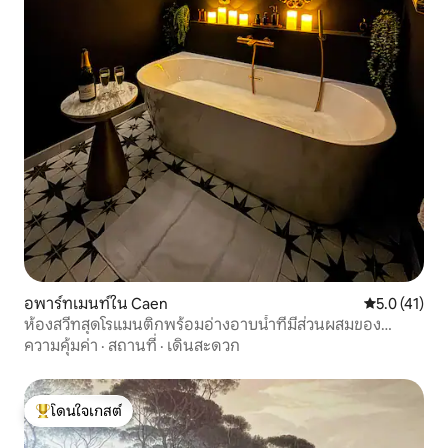
อพาร์ทเมนท์ใน Caen
คะแนนเฉลี่ย 5
5.0 (41)
ห้องสวีทสุดโรแมนติกพร้อมอ่างอาบน้ำที่มีส่วนผสมของ
สมุนไพร
ความคุ้มค่า
·
สถานที่
·
เดินสะดวก
โดนใจเกสต์
โดนใจเกสต์ที่สุด