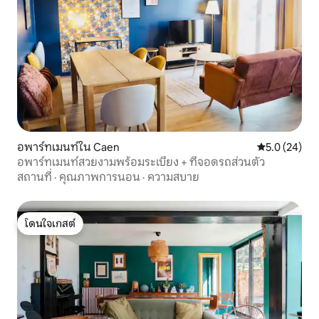
อพาร์ทเมนท์ใน Caen
คะแนนเฉลี่ย 5
5.0 (24)
อพาร์ทเมนท์สวยงามพร้อมระเบียง + ที่จอดรถส่วนตัว
สถานที่
·
คุณภาพการนอน
·
ความสบาย
โดนใจเกสต์
โดนใจเกสต์