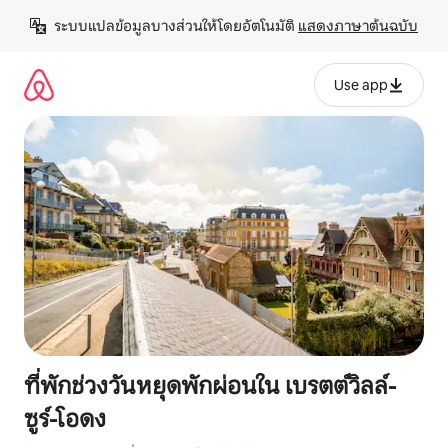
ข้าม
ระบบแปลข้อมูลบางส่วนให้โดยอัตโนมัติ 
แสดงภาษาต้นฉบับ
ไป
ยัง
เนื้อหา
Use app
ที่พักช่วงวันหยุดพักผ่อนใน เบรตต์วิลล์-
ซูร์-โอดง