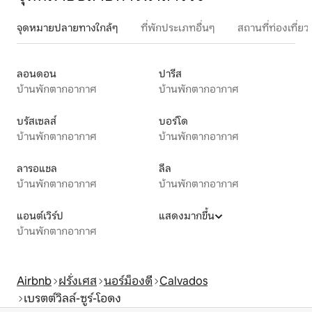
จุดหมายปลายทางใกล้ๆ
ที่พักประเภทอื่นๆ
สถานที่ท่องเที่
ลอนดอน
ปารีส
บ้านพักตากอากาศ
บ้านพักตากอากาศ
บรัสเซลส์
บอร์โด
บ้านพักตากอากาศ
บ้านพักตากอากาศ
ลารอแชล
ลีล
บ้านพักตากอากาศ
บ้านพักตากอากาศ
แอนต์เวิร์ป
แสดงมากขึ้น
บ้านพักตากอากาศ
Airbnb
ฝรั่งเศส
นอร์ม็องดี
Calvados
เบรตต์วิลล์-ซูร์-โอดง