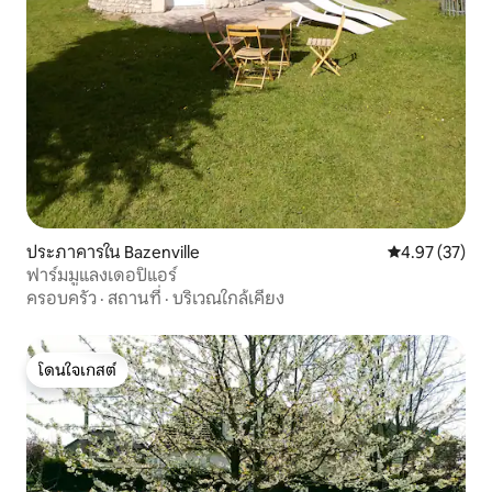
ประภาคารใน Bazenville
คะแนนเฉลี่ย 4.
4.97 (37)
ฟาร์มมูแลงเดอปิแอร์
ครอบครัว
·
สถานที่
·
บริเวณใกล้เคียง
โดนใจเกสต์
โดนใจเกสต์