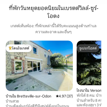
ที่พักวันหยุดยอดนิยมในเบรตต์วิลล์-ซูร์-
โอดง
เกสต์เห็นพ้อง: ที่พักเหล่านี้ได้รับคะแนนสูงด้านทำเล
ความสะอาด และอื่นๆ
โดนใจเกสต์
ซูเปอร์โฮสต์
โดนใจเกสต์ที่สุด
ซูเปอร์โฮสต์
โรงนาใน Verson
พักได้ 8 คน: บ้านม
บ้านใน Bretteville-sur-Odon
คะแนนเฉลี่ย 4.97 จาก 5, 37 รีวิว
4.97 (37)
บ้านสำหรับ 8 คน มี
บ้านสวย
และห้องสุขา 3 ห้อง
บ้านสไตล์นอร์มังดีที่มีเสน่ห์ตั้งอยู่ในถนน