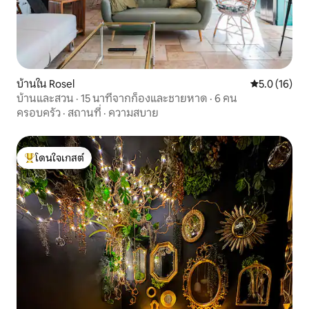
บ้านใน Rosel
คะแนนเฉลี่ย 5
5.0 (16)
บ้านและสวน · 15 นาทีจากก็องและชายหาด · 6 คน
ครอบครัว
·
สถานที่
·
ความสบาย
โดนใจเกสต์
โดนใจเกสต์ที่สุด