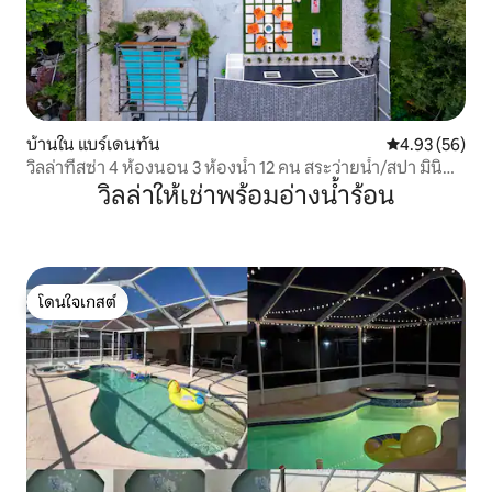
บ้านใน แบร์เดนทัน
คะแนนเฉลี่ย 4.
4.93 (56)
วิลล่าทีสซ่า 4 ห้องนอน 3 ห้องน้ำ 12 คน สระว่ายน้ำ/สปา มินิ
กอล์ฟ
วิลล่าให้เช่าพร้อมอ่างน้ำร้อน
โดนใจเกสต์
โดนใจเกสต์