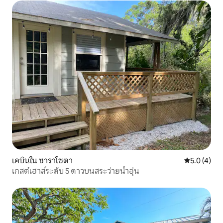
เคบินใน ซาราโซตา
คะแนนเฉลี่ย 
5.0 (4)
เกสต์เฮาส์ระดับ 5 ดาวบนสระว่ายน้ำอุ่น