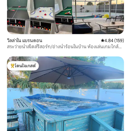
วิลล่าใน แบรนดอน
คะแนนเฉลี่ย 4.8
4.84 (159)
สระว่ายน้ำสไตล์รีสอร์ท/อ่างน้ำร้อนในบ้าน ห้องเล่นเกม ใกล้
สนามบิน
โดนใจเกสต์
โดนใจเกสต์ที่สุด