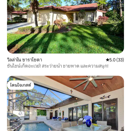
วิลล่าใน ซาราโซตา
คะแนนเฉลี่ย 5
5.0 (33)
ซันไชน์เก็ตอะเวย์! สระว่ายน้ำ ชายหาด และความสนุก!
โดนใจเกสต์
โดนใจเกสต์