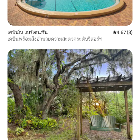
เคบินใน แบร์เดนทัน
คะแนนเฉลี่ย 4
4.67 (3)
เคบินพร้อมสิ่งอำนวยความสะดวกระดับรีสอร์ท