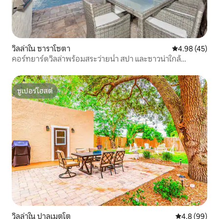
วิลล่าใน ซาราโซตา
คะแนนเฉลี่ย 4.
4.98 (45)
คอร์ทยาร์ดวิลล่าพร้อมสระว่ายน้ำ สปา และซาวน่าใกล้
ชายหาด
ซูเปอร์โฮสต์
ซูเปอร์โฮสต์
วิลล่าใน ปาลเมตโต
คะแนนเฉลี่ย 4
4.8 (99)