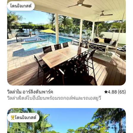
โดนใจเกสต์
โดนใจเกสต์
วิลล่าใน อาร์ลิงตันพาร์ค
คะแนนเฉลี่ย 4.
4.88 (65)
วิลล่าสไตล์โบฮีเมียนพร้อมรถกอล์ฟและรถเอสยูวี
โดนใจเกสต์
โดนใจเกสต์ที่สุด