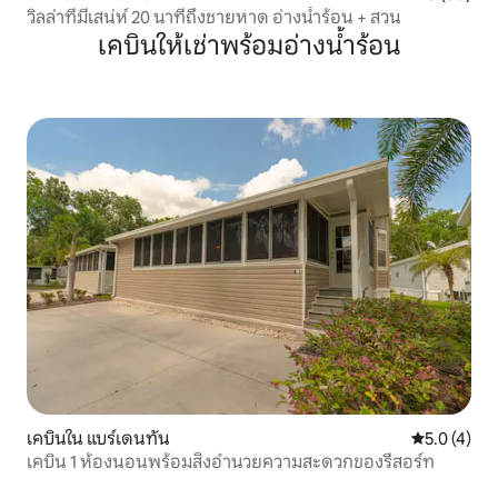
วิลล่าที่มีเสน่ห์ 20 นาทีถึงชายหาด อ่างน้ำร้อน + สวน
เคบินให้เช่าพร้อมอ่างน้ำร้อน
เคบินใน แบร์เดนทัน
คะแนนเฉลี่ย 
5.0 (4)
เคบิน 1 ห้องนอนพร้อมสิ่งอำนวยความสะดวกของรีสอร์ท