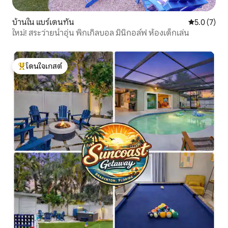
บ้านใน แบร์เดนทัน
คะแนนเฉลี่ย 
5.0 (7)
ใหม่! สระว่ายน้ำอุ่น พิกเกิลบอล มินิกอล์ฟ ห้องเด็กเล่น
โดนใจเกสต์
โดนใจเกสต์ที่สุด