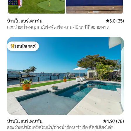
บ้านใน แบร์เดนทัน
คะแนนเฉลี่ย 5
5.0 (35)
สระว่ายน้ำ-หลุมก่อไฟ-พัตพัต-เกม-10 นาทีถึงชายหาด
โดนใจเกสต์
โดนใจเกสต์ที่สุด
บ้านใน แบร์เดนทัน
คะแนนเฉลี่ย 4.
4.97 (78)
สระว่ายน้ำโอเอซิสริมน้ำ/อ่างน้ำร้อน ท่าเรือ สัตว์เลี้ยงได้*