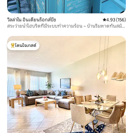
วิลล่าใน อินเดียนร็อกส์บีช
คะแนนเฉลี่ย 4.9
4.93 (156)
สระว่ายน้ำไฮบริดที่มีระบบทำความร้อน ~ บ้านริมหาดทันสมัย
~ เดินไปชายหาดได้ 2 แห่ง
โดนใจเกสต์
โดนใจเกสต์ที่สุด