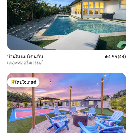
บ้านใน แบร์เดนทัน
คะแนนเฉลี่ย 4.
4.95 (44)
เดอะฟลอริดารูมส์
โดนใจเกสต์
โดนใจเกสต์ที่สุด