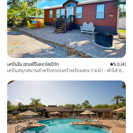
เคบินใน เซนต์ปีเตอร์สเบิร์ก
คะแนนเฉลี่ย 
5.0 (4)
เคบินสนุกสนานสำหรับครอบครัวพร้อมสระว่ายน้ำ - พักได้ 8
ท่าน