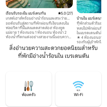
เรือนรับรองใน แบร์เดนทัน
คะแนนเฉลี่ย 5.0 จาก 5, 27 รีวิว
5.0 (27)
เกสต์เฮาส์พร้อมอ่างน้ำร้อนและสระว่ายน้ำ
บ้านใน แบร์เดนทัน
อุ่น
ขอต้อนรับสู่สถานที่พักผ่อนที่เงียบสงบใน
ที่พักส่วนตัวริมชาย
ฟลอริดาที่มีแสงแดดสาดส่อง! ห้องชุด
น้ำอุ่น ใกล้ AMI
หลบไปพักผ่อนที่โอเ
แม่ยาย 1 ห้องนอน 1 ห้องนอน ห้องน้ำ 2
ในแบรดเดนตันใกล้
ห้องน้ำที่ตกแต่งอย่างสวยงามนี้มอบความ
★ 4 ห้องนอนขนาดให
หรูหรา ความสะดวกสบาย และความเป็น
รองรับผู้เข้าพักได้
ส่วนตัว เรามีสระว่ายน้ำอุ่นและอ่างน้ำร้อน
ในร่ม: มีน้ำตก เก้าอ
สิ่งอำนวยความสะดวกยอดนิยมสำหรับ
ให้คุณผ่อนคลายกลางแจ้งได้ตลอดทั้งปี
ประทานอาหารกลาง
ที่พักมีอ่างน้ำร้อนใน เบรเดนตัน
ก้าวเข้าสู่โอเอซิสส่วนตัวของคุณเองด้วย
ซันรูม: สมาร์ททีวี
ทางเข้าที่แยกต่างหากและลานที่เงียบสงบ
Wii ที่สนุก ★ ทำเลท
เหมาะสำหรับดื่มกาแฟยามเช้าหรือพักผ่อน
ชายหาด สวนส่วนตัว
ยามเย็น ตั้งอยู่ในย่านที่เงียบสงบติดกับเขต
รอบ • เหมาะสำหรับครอบครัว • ที่พักที่
อนุรักษ์ที่ได้รับการคุ้มครอง ให้ความสงบ
เหมาะกับสัตว์เลี้ยง 
และความงามตามธรรมชาติ มีอุปกรณ์
บาร์บีคิวแบบใช้แก๊ส
ชายหาดให้บริการเพื่อให้ง่ายต่อการใช้ชีวิต
สมาร์ททีวี • เครื่อง
ชายหาด
ที่จอดรถฟรี
ห้องครัว
Wi-Fi