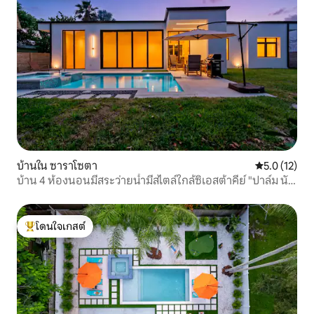
บ้านใน ซาราโซตา
คะแนนเฉลี่ย 5
5.0 (12)
บ้าน 4 ห้องนอนมีสระว่ายน้ำมีสไตล์ใกล้ซิเอสต้าคีย์ "ปาล์ม นัว
ร์"
โดนใจเกสต์
โดนใจเกสต์ที่สุด