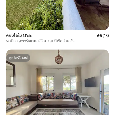
คอนโดใน M'diq
คะแนนเฉลี่ย
5 (13)
คาบิลา อพาร์ตเมนต์วิวทะเล ที่พักส่วนตัว
ซูเปอร์โฮสต์
ซูเปอร์โฮสต์