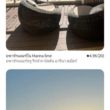
อพาร์ทเมนท์ใน Marina Smir
คะแนนเฉลี่ย 4.
4.95 (20)
อพาร์ทเมนท์หรู ริทซ์ คาร์ลตัน มารีนา สเมียร์