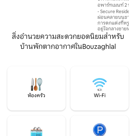
respetuosos. Incluye climatizador
อพาร์ทเมนท์ 2 ห้อง
automático
16 - มิดิก
- Secure Residence -
ผ่อนคลายบนชายฝั่ง 
การตกแต่งที่หรูหรา
อยู่ใจกลางชายหาดแ
Tamuda Bay เป็นส
สิ่งอำนวยความสะดวกยอดนิยมสำหรับ
สำหรับวันหยุดที่งดงาม • รังไหม
บ้านพักตากอากาศในBouzaghlal
สำหรับพักผ่อนอพาร์
ถึงชายหาดได้โดยตร
พาร์ทเมนท์ที่มีอุป
IPTV - ห้องครัวที่ม
พักหรูหรา คุณจะพบความสะดวกสบาย
ทั้งหมดที่คุณต้องก
ห้องครัว
Wi-Fi