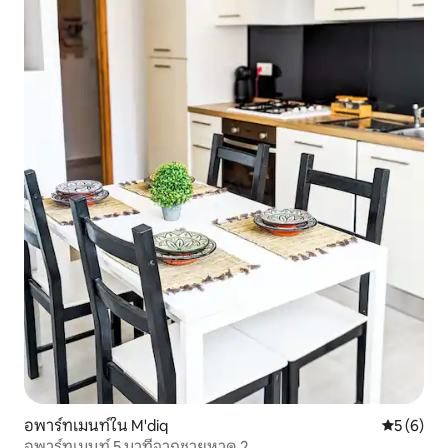
อพาร์ทเมนท์ใน M'diq
คะแนนเฉลี่
5 (6)
อพาร์ทเมนท์ 5 นาทีจากชายหาด 2