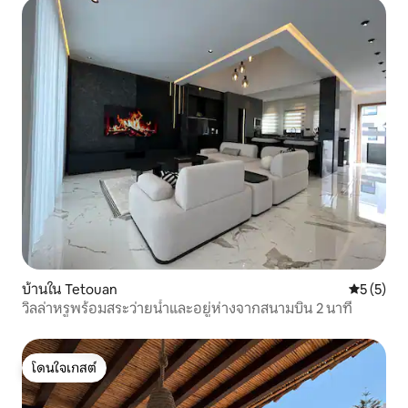
บ้านใน Tetouan
คะแนนเฉลี่
5 (5)
วิลล่าหรูพร้อมสระว่ายน้ำและอยู่ห่างจากสนามบิน 2 นาที
โดนใจเกสต์
โดนใจเกสต์