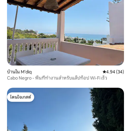
บ้านใน M'diq
คะแนนเฉลี่ย 4.
4.94 (34)
Cabo Negro - พื้นที่ทำงานสำหรับแล็ปท็อป Wi-Fi เร็ว
โดนใจเกสต์
โดนใจเกสต์