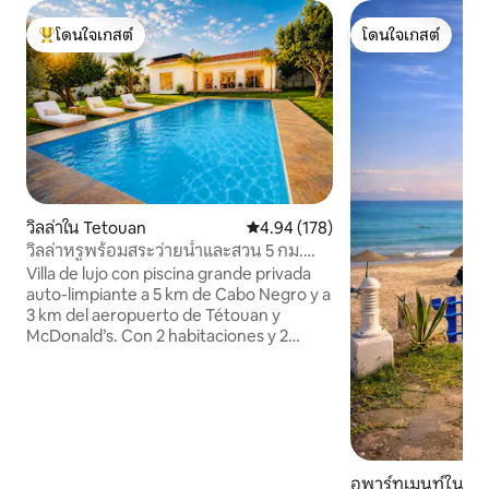
โดนใจเกสต์
โดนใจเกสต์
โดนใจเกสต์ที่สุด
โดนใจเกสต์
วิลล่าใน Tetouan
คะแนนเฉลี่ย 4.94 จาก 5, 178 รีวิว
4.94 (178)
วิลล่าหรูพร้อมสระว่ายน้ำและสวน 5 กม.
จากคาโบเนโกร
Villa de lujo con piscina grande privada
auto-limpiante a 5 km de Cabo Negro y a
3 km del aeropuerto de Tétouan y
McDonald’s. Con 2 habitaciones y 2
salones (uno con 4 sofás cama) para 8
adultos, cocina equipada, baño
modernos, jardín con iluminación que se
enciende al atardecer, zona de barbacoa
y parking para 3 vehículos. Limpieza y
mantenimiento garantizados. No se
permiten fiestas , solo huéspedes
อพาร์ทเมนท์ใน M'd