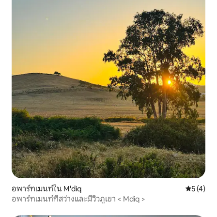
อพาร์ทเมนท์ใน M'diq
คะแนนเฉลี่
5 (4)
อพาร์ทเมนท์ที่สว่างและมีวิวภูเขา < Mdiq >