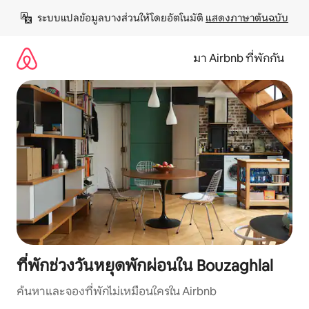
ข้าม
ระบบแปลข้อมูลบางส่วนให้โดยอัตโนมัติ 
แสดงภาษาต้นฉบับ
ไป
ยัง
เนื้อหา
มา Airbnb ที่พักกัน
ที่พักช่วงวันหยุดพักผ่อนใน Bouzaghlal
ค้นหาและจองที่พักไม่เหมือนใครใน Airbnb