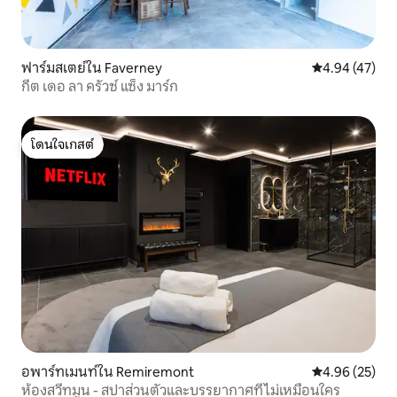
ฟาร์มสเตย์ใน Faverney
คะแนนเฉลี่ย 4.
4.94 (47)
กีต เดอ ลา ครัวซ์ แซ็ง มาร์ก
โดนใจเกสต์
โดนใจเกสต์
อพาร์ทเมนท์ใน Remiremont
คะแนนเฉลี่ย 4.
4.96 (25)
ห้องสวีทมูน - สปาส่วนตัวและบรรยากาศที่ไม่เหมือนใคร