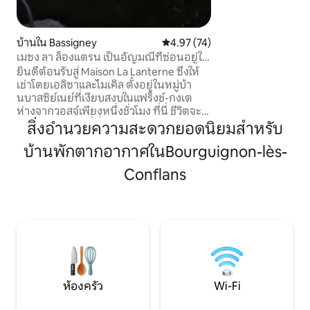
ตามคำขอ) คุณจะได้พักผ่อนอย่างเงียบสงบ
และล้อมรอบด้วยธรรมชาติ ก
แจ้งมากมาย: เส้นทา
บ้านใน Bassigney
คะแนนเฉลี่ย 4.97 จาก 5, 74 รีวิว
4.97 (74)
เครื่องหมาย บริการ
เมซง ลา ล็องแตรน เป็นอัญมณีที่ซ่อนอยู่ใน
รีสอร์ทลา แพลนช์ เ
บาซีญี
บ้านหลังที่ 2 ของเร
ยินดีต้อนรับสู่ Maison La Lanterne ซึ่งให้
ตั้งแต่วันที่ 13 ก.พ.)
เช่าโดยเอลิซาและไมเคิล ตั้งอยู่ในหมู่บ้า
นบาสซิย์เนย์ที่เงียบสงบในแฟร็งช์-กงเต
ห่างจากวอสจ์เพียงหนึ่งชั่วโมง ที่นี่ ชีวิตจะ
ช้าลง เป็นสถานที่ที่จะได้กลับมาสัมผัส
สิ่งอำนวยความสะดวกยอดนิยมสำหรับ
ธรรมชาติและเพลิดเพลินกับความสุขง่ายๆ
บ้านพักตากอากาศในBourguignon-lès-
ในชีวิต ใช้เวลาทั้งวันไปกับการเดินป่า ปั่น
จักรยาน หรือพายเรือแคนูบนแม่น้ำ สำรวจ
Conflans
เมืองใกล้เคียง และเยี่ยมชมฟาร์มในท้องถิ่น
กลับมาที่บ้าน เพลิดเพลินกับการตกแต่ง
ภายในที่อบอุ่นแต่มีสไตล์ ซึ่งออกแบบมา
เพื่อการพักผ่อนและการสร้างแรงบันดาลใจ
หรือเข้าร่วมเวิร์คช็อปสร้างสรรค์กับเจ้าของ
ที่พัก
ห้องครัว
Wi-Fi