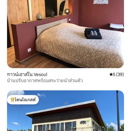
ทาวน์เฮาส์ใน Vesoul
คะแนนเฉลี่ย
5 (39)
บ้านปรับอากาศพร้อมสระว่ายน้ำส่วนตัว
โดนใจเกสต์
โดนใจเกสต์ที่สุด