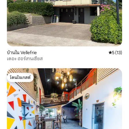
บ้านใน Vellefrie
คะแนนเฉลี่ย
5 (13)
เดอะ ฮอร์เทนเซียส
โดนใจเกสต์
โดนใจเกสต์