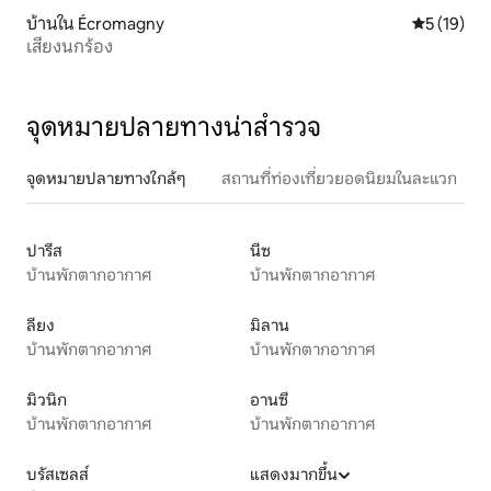
บ้านใน Écromagny
คะแนนเฉลี่ย
5 (19)
เสียงนกร้อง
จุดหมายปลายทางน่าสำรวจ
จุดหมายปลายทางใกล้ๆ
สถานที่ท่องเที่ยวยอดนิยมในละแวก
ปารีส
นีซ
บ้านพักตากอากาศ
บ้านพักตากอากาศ
ลียง
มิลาน
บ้านพักตากอากาศ
บ้านพักตากอากาศ
มิวนิก
อานซี
บ้านพักตากอากาศ
บ้านพักตากอากาศ
บรัสเซลส์
แสดงมากขึ้น