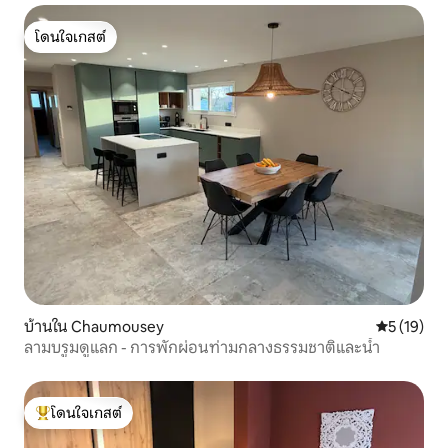
โดนใจเกสต์
โดนใจเกสต์
บ้านใน Chaumousey
คะแนนเฉลี่ย
5 (19)
ลามบรูมดูแลก - การพักผ่อนท่ามกลางธรรมชาติและน้ำ
โดนใจเกสต์
โดนใจเกสต์ที่สุด