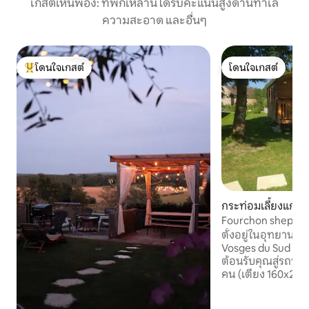
เกสต์เห็นพ้อง: ที่พักเหล่านี้ได้รับคะแนนสูงด้านทำเล
ความสะอาด และอื่นๆ
โดนใจเกสต์
โดนใจเกสต์
โดนใจเกสต์ที่สุด
โดนใจเกสต์
กระท่อมเลี้ยงแกะใ
aux
Fourchon shepherd'
ธรรมดา
ตั้งอยู่ในอุทยานธร
Vosges du Sud (Les
ต้อนรับคุณสู่รถบ้
คน (เตียง 160x200, 
อาหารเช้าแบบฝรั่งเ
อ่างอาบน้ำแบบนอร์