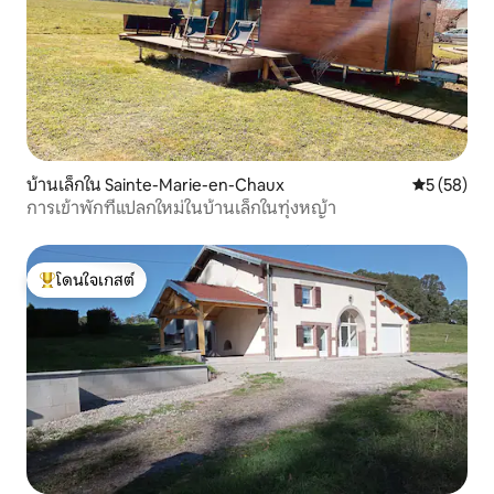
บ้านเล็กใน Sainte-Marie-en-Chaux
คะแนนเฉลี่ย
5 (58)
การเข้าพักที่แปลกใหม่ในบ้านเล็กในทุ่งหญ้า
โดนใจเกสต์
โดนใจเกสต์ที่สุด