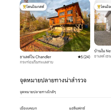
โดนใจเกสต์
โดนใจ
โดนใจเกสต์ที่สุด
โดนใจเกสต
บ้านใน N
ชาเลต์ เซ
ชาเลต์ใน Chandler
คะแนนเฉลี่ย 5 จาก 5, 
5 (24)
กระท่อมริมทะเลสาบ
จุดหมายปลายทางน่าสำรวจ
จุดหมายปลายทางใกล้ๆ
เมืองเคเบก
แฮลิแฟกซ์