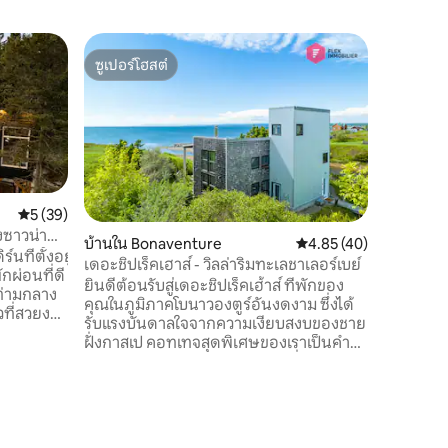
คอทเทจใ
ซูเปอร์โฮสต์
โดนใจเก
-แอร์ซาล
ซูเปอร์โฮสต์
โดนใจเก
คอทเทจริม
ผ่อนคลายในโบน
อากาศเค็
น้ำเค็มเ
นอกแล้วทำ
นาทีคุณจ
คายัค/ตก
คะแนนเฉลี่ย 5 จาก 5, 39 รีวิว
5 (39)
ชายหาดต
งซาวน่า
บ้านใน Bonaventure
คะแนนเฉลี่ย 4.85 จาก 5,
4.85 (40)
โรงกลั่นเห
นที่ตั้งอยู่
เดอะชิปเร็คเฮาส์ - วิลล่าริมทะเลชาเลอร์เบย์
สมบูรณ์แ
กผ่อนที่ดี
ยินดีต้อนรับสู่เดอะชิปเร็คเฮ้าส์ ที่พักของ
ชม. 45 นา
ู่ท่ามกลาง
คุณในภูมิภาคโบนาวองตูร์อันงดงาม ซึ่งได้
คช็อก (1 
วที่สวยงาม
รับแรงบันดาลใจจากความเงียบสงบของชาย
หรา บ้าน
ฝั่งกาสเป คอทเทจสุดพิเศษของเราเป็นคำ
ที่
เชิญให้กลับไปสู่รากเหง้าของคุณซึ่งเป็น
นการ
ประสบการณ์ที่ปกคลุมไปด้วยความ
อำนวย
ทุรกันดารและความเป็นตัวตนที่แท้จริงของ
จได้ถึงการ
ภูมิภาคที่สวยงามแห่งนี้ คอทเทจของเราตั้ง
าง
อยู่บนคาบสมุทรระหว่างอ่าว Chaleur อัน
ว่างวันที่