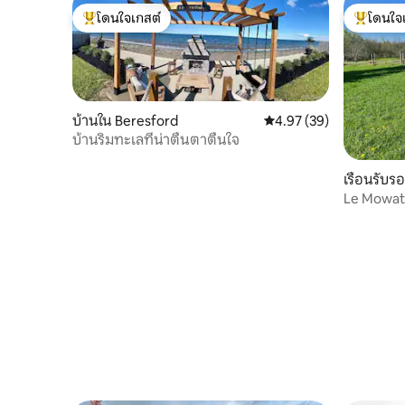
โดนใจเกสต์
โดนใจ
โดนใจเกสต์ที่สุด
โดนใจเกสต
บ้านใน Beresford
คะแนนเฉลี่ย 4.97 จาก 5, 
4.97 (39)
บ้านริมทะเลที่น่าตื่นตาตื่นใจ
เรือนรับร
Le Mowatt