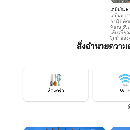
เพลิดเพลินกับช่วงเย็นด้วยการเล่นเกมสระ
เคบินใน B
ว่ายน้ำและเพื่อนๆในชั้นใต้ดินที่ได้รับการ
เคบินสบาย
ปรับปรุงใหม่ของคุณ
การได้พัก
พิเศษ ชีว
เดียวที่คุณ
ริมน้ำของค
น้ำ ล้อมร
สิ่งอำนวยควา
นี่วันเวลา
ยามเช้าบ
แม่น้ำ แล
ท้องฟ้าที่
เพื่อใช้เ
หรือแค่พั
ทรงจำและช่
ห้องครัว
Wi-F