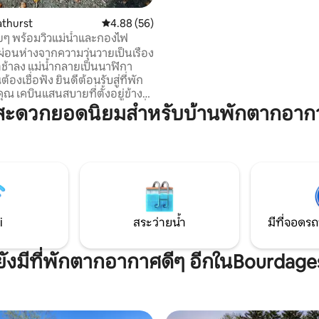
1 กรกฎาคม! จะมีรูปเพิ่มเร็วๆนี้!
athurst
คะแนนเฉลี่ย 4.88 จาก 5, 56 รีวิว
4.88 (56)
ๆ พร้อมวิวแม่น้ำและกองไฟ
ผ่อนห่างจากความวุ่นวายเป็นเรื่อง
ิตช้าลง แม่น้ำกลายเป็นนาฬิกา
ต้องเชื่อฟัง ยินดีต้อนรับสู่ที่พัก
ุณ เคบินแสนสบายที่ตั้งอยู่ข้าง
อบด้วยความสงบของธรรมชาติ ที่
มสะดวกยอดนิยมสำหรับบ้านพักตากอาก
ผ่านไปอย่างเรียบง่าย: ดื่มกาแฟ
นดาดฟ้า พักผ่อนยามบ่ายริม
ะใช้เวลายามเย็นริมกองไฟใต้
เต็มไปด้วยดวงดาว ไม่ว่าจะมาที่นี่
วลากับครอบครัว ผจญภัยกลางแจ้ง
กผ่อนอย่างเงียบสงบ ก็สร้างความ
วงช่วงเวลาที่ยิ่งใหญ่ได้ที่นี่
i
สระว่ายน้ำ
มีที่จอดรถ
ยังมีที่พักตากอากาศดีๆ อีกในBourdage