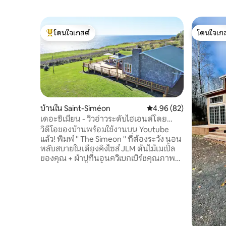
โดนใจเกสต์
โดนใจเกส
โดนใจเกสต์ที่สุด
โดนใจเกส
บ้านใน Saint-Siméon
คะแนนเฉลี่ย 4.96 จาก 5, 
4.96 (82)
เดอะซิเมียน - วิวอ่าวระดับไฮเอนด์โดย
Doorbed
วิดีโอของบ้านพร้อมใช้งานบน Youtube
แล้ว! พิมพ์ '' The Simeon '' ที่ต้องระวัง นอน
หลับสบายในเตียงคิงไซส์ JLM ต้นไม้เมเปิ้ล
ของคุณ + ผ้าปูที่นอนควิเบกเบิร์ชคุณภาพสูง
เป็นกันเองในห้องน้ำพอร์ซเลนคล้ายหิน
อ่อนของคุณด้วยต้นโอ๊กสโตนวู้ดและโต๊ะ
เครื่องแป้งหินแกรนิต เครื่องซักผ้าและ
เครื่องอบผ้า GE ที่ทันสมัย เพลิดเพลินไปกับ
พระอาทิตย์ขึ้นในอ่าวด้วยเอสเปรสโซจาก
เครื่องชงกาแฟ Delonghi ดื่มที่บาร์บั้งไฟของ
คุณพร้อมพระอาทิตย์ตกดินที่อ่าว