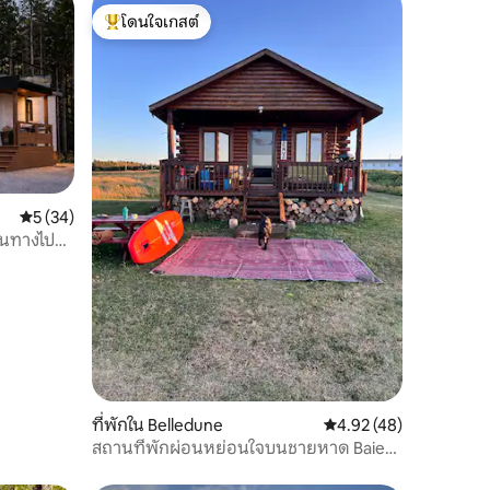
โดนใจเกสต์
โดนใจเกสต์ที่สุด
คะแนนเฉลี่ย 5 จาก 5, 34 รีวิว
5 (34)
ินทางไปยัง
ที่พักใน Belledune
คะแนนเฉลี่ย 4.92 จาก 5,
4.92 (48)
สถานที่พักผ่อนหย่อนใจบนชายหาด Baie
des chaleur