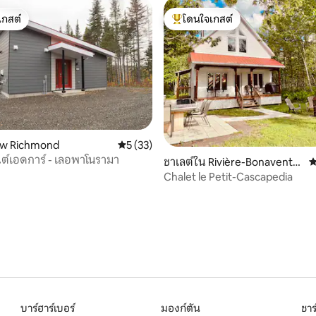
เกสต์
โดนใจเกสต์
์ที่สุด
โดนใจเกสต์ที่สุด
ew Richmond
คะแนนเฉลี่ย 5 จาก 5, 33 รีวิว
5 (33)
นต์เอดการ์ - เลอพาโนรามา
24 รีวิว
ชาเลต์ใน Rivière-Bonaventur
ค
e
Chalet le Petit-Cascapedia
บาร์ฮาร์เบอร์
มองก์ตัน
ชาร