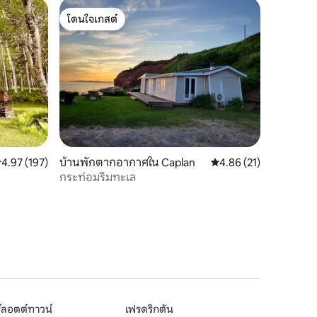
โดนใจเกสต์
โดนใจเกสต์
ะแนนเฉลี่ย 4.97 จาก 5, 197 รีวิว
4.97 (197)
บ้านพักตากอากาศใน Caplan
คะแนนเฉลี่ย 4.86 จาก 5,
4.86 (21)
กระท่อมริมทะเล
์ลอตต์ทาวน์
เฟรดริกตัน