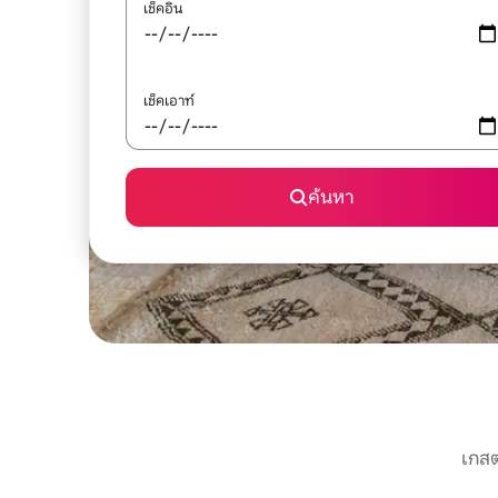
เช็คอิน
เช็คเอาท์
ค้นหา
เกสต