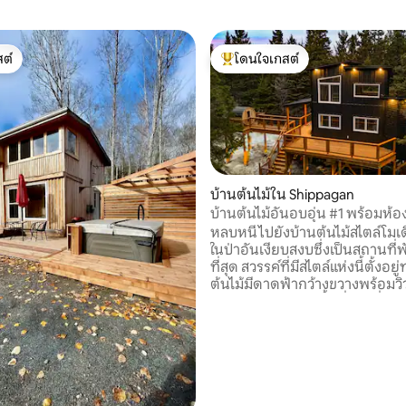
ต์
โดนใจเกสต์
ต์
โดนใจเกสต์ที่สุด
82 รีวิว
บ้านต้นไม้ใน Shippagan
บ้านต้นไม้อันอบอุ่น #1 พร้อมห้อ
และสปา
หลบหนีไปยังบ้านต้นไม้สไตล์โมเดิร์
ในป่าอันเงียบสงบซึ่งเป็นสถานที่พั
ที่สุด สวรรค์ที่มีสไตล์แห่งนี้ตั้งอย
ต้นไม้มีดาดฟ้ากว้างขวางพร้อมวิ
ซาวน่าส่วนตัวและพื้นที่สปาที่หรู
ต้นไม้เหมาะสำหรับคนรักธรรมชาติ
ต้องการความเงียบสงบผสมผสา
ตกแต่งภายในที่อบอุ่นเข้ากับสิ่ง
ความสะดวกที่ทันสมัยเพื่อให้มั่นใ
พักผ่อนที่มีชีวิตชีวา ที่พักท่ามกล
ธรรมชาติที่สมบูรณ์แบบรอคุณอยู่! 