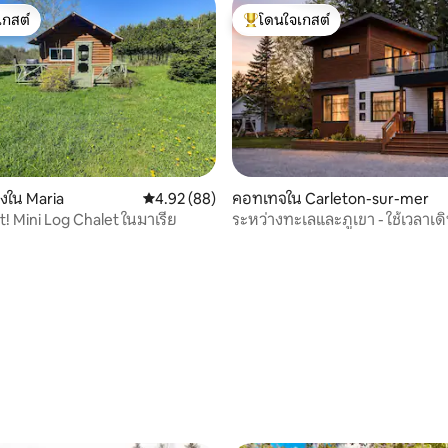
เกสต์
โดนใจเกสต์
์ที่สุด
โดนใจเกสต์ที่สุด
39 รีวิว
องใน Maria
คะแนนเฉลี่ย 4.92 จาก 5, 88 รีวิว
4.92 (88)
คอทเทจใน Carleton-sur-mer
! Mini Log Chalet ในมาเรีย
ระหว่างทะเลและภูเขา - ใช้เวลาเด
ชายหาดเพียง 2 นาที