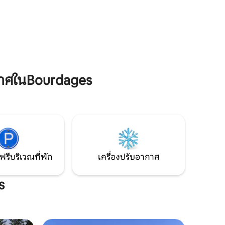
งดงามและ Cullen Brook อันเงียบสงบเผย
ให้เห็นประวัติศาสตร์ที่น่าสนใจ ดูข้อมูลเพิ่ม
เติมโดยคลิก "ดูเพิ่มเติม"...
าศในBourdages
ฟรีบริเวณที่พัก
เครื่องปรับอากาศ
s