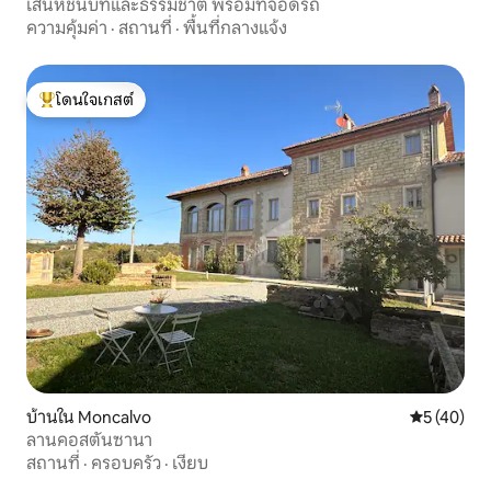
เสน่ห์ชนบทและธรรมชาติ พร้อมที่จอดรถ
ความคุ้มค่า
·
สถานที่
·
พื้นที่กลางแจ้ง
โดนใจเกสต์
โดนใจเกสต์ที่สุด
บ้านใน Moncalvo
คะแนนเฉลี่ย
5 (40)
ลานคอสตันซานา
สถานที่
·
ครอบครัว
·
เงียบ