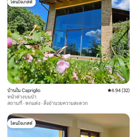
โดนใจเกสต์
โดนใจเกสต์
บ้านใน Capriglio
คะแนนเฉลี่ย 4.
4.94 (32)
หน้าต่างบนป่า
สถานที่
·
ตกแต่ง
·
สิ่งอำนวยความสะดวก
โดนใจเกสต์
โดนใจเกสต์