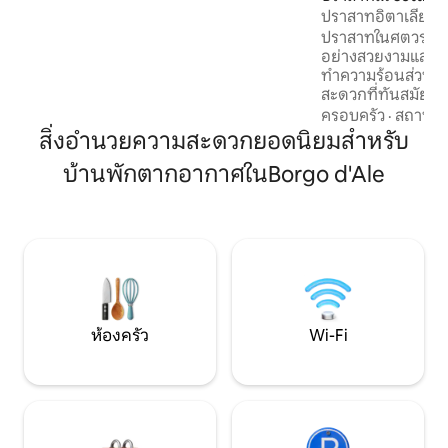
ปราสาทอิตาเลียนสุ
ครัน! ในวันที่ฝนตกและอากาศหนาว… ให้
ลป์
คุณได้ผ่อนคลาย พร้อมดื่มด่ำกับฟองอาบ
ปราสาทในศตวรรษที่
น้ำ ความอบอุ่น และการดูแลอย่างเอาใจใส่
อย่างสวยงามและเพิ่
ในสปาและห้องออกกำลังกายของเรา ที่พัก
ทำความร้อนส่วนก
นี้เป็นบ้านที่เป็นอิสระอย่างสมบูรณ์ ล้อม
สะดวกที่ทันสมัย ตั้
รอบด้วยความเขียวขจี สำหรับการใช้งาน
Valle d'Aosta ห่าง
ครอบครัว
·
สถานที่
แบบส่วนตัวสำหรับผู้เข้าพักของเรา
ชั่วโมงมีวิวที่สวย
สิ่งอำนวยความสะดวกยอดนิยมสำหรับ
ยุคกลางและสวนที่ไ
บ้านพักตากอากาศในBorgo d'Ale
พิถีพิถัน ด้วยการเ
Gran Paradiso ได้ง
การรับประทานอาหาร
ปราสาทอื่นๆอีกมา
หลายร้อยแห่งเป็นก
อดีตและปัจจุบันเข้
ห้องครัว
Wi-Fi