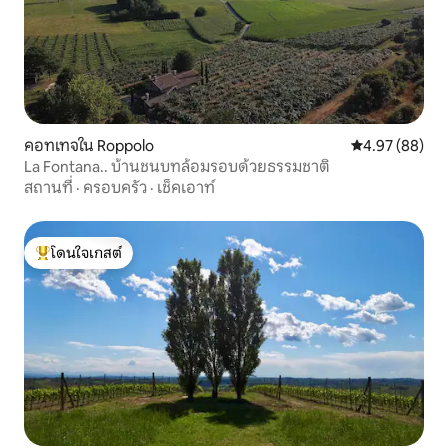
คอทเทจใน Roppolo
คะแนนเฉลี่ย 4.
4.97 (88)
La Fontana.. บ้านชนบทล้อมรอบด้วยธรรมชาติ
สถานที่
·
ครอบครัว
·
เช็คเอาท์
โดนใจเกสต์
โดนใจเกสต์ที่สุด