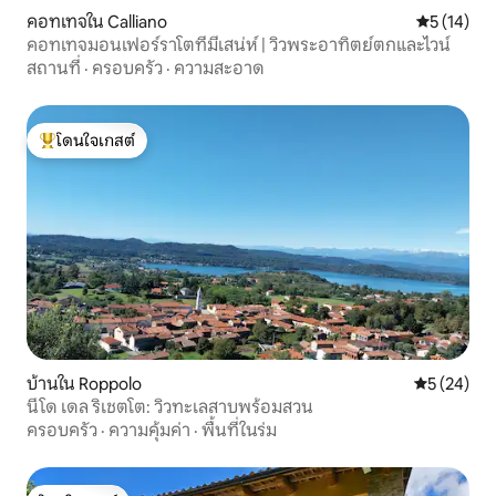
คอทเทจใน Calliano
คะแนนเฉลี่ย
5 (14)
คอทเทจมอนเฟอร์ราโตที่มีเสน่ห์ | วิวพระอาทิตย์ตกและไวน์
สถานที่
·
ครอบครัว
·
ความสะอาด
โดนใจเกสต์
โดนใจเกสต์ที่สุด
บ้านใน Roppolo
คะแนนเฉลี่ย
5 (24)
นีโด เดล ริเชตโต: วิวทะเลสาบพร้อมสวน
ครอบครัว
·
ความคุ้มค่า
·
พื้นที่ในร่ม