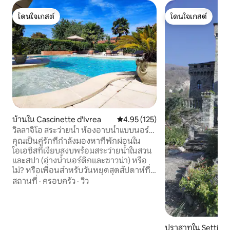
โดนใจเกสต์
โดนใจเกสต์
โดนใจเกสต์
โดนใจเกสต์
บ้านใน Cascinette d'Ivrea
คะแนนเฉลี่ย 4.95 จาก 5, 125 รีวิว
4.95 (125)
วิลลาจิโอ สระว่ายน้ำ ห้องอาบน้ำแบบนอร์
ดิก ซาวน่า สำหรับใช้งานโดยเฉพาะ
คุณเป็นคู่รักที่กำลังมองหาที่พักผ่อนใน
โอเอซิสที่เงียบสงบพร้อมสระว่ายน้ำในสวน
และสปา (อ่างน้ำนอร์ดิกและซาวน่า) หรือ
ไม่? หรือเพื่อนสำหรับวันหยุดสุดสัปดาห์ที่
แตกต่างกัน? หรือสำหรับวันเกิด? หรือ
สถานที่
·
ครอบครัว
·
วิว
สำหรับวันครบรอบ? หรือจะเป็นของขวัญ
สำหรับวันหยุดสุดสัปดาห์ดีไหม? หรือกำลัง
เดินทางอยู่? วิลล่าจิโอสำหรับคุณ! ในฤดู
ใบไม้ผลิและฤดูร้อน มีสระว่ายน้ำพร้อมจา
ปราสาทใน Settimo
กุซซี่และห้องครัวกลางแจ้งที่มีอุปกรณ์ครบ