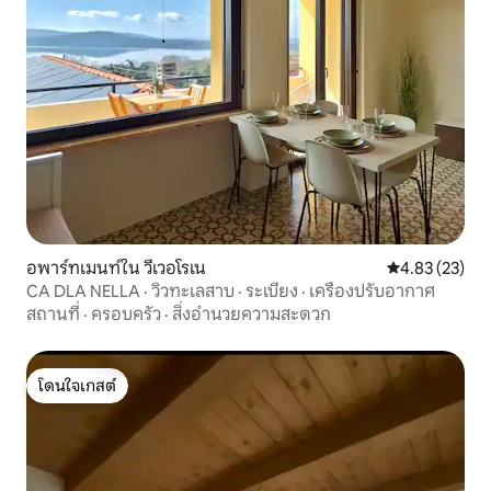
อพาร์ทเมนท์ใน วีเวอโรเน
คะแนนเฉลี่ย 4.
4.83 (23)
CA DLA NELLA · วิวทะเลสาบ · ระเบียง · เครื่องปรับอากาศ
สถานที่
·
ครอบครัว
·
สิ่งอำนวยความสะดวก
โดนใจเกสต์
โดนใจเกสต์