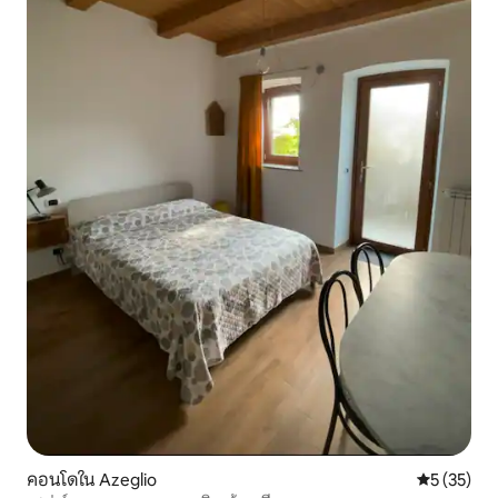
คอนโดใน Azeglio
คะแนนเฉลี่ย
5 (35)