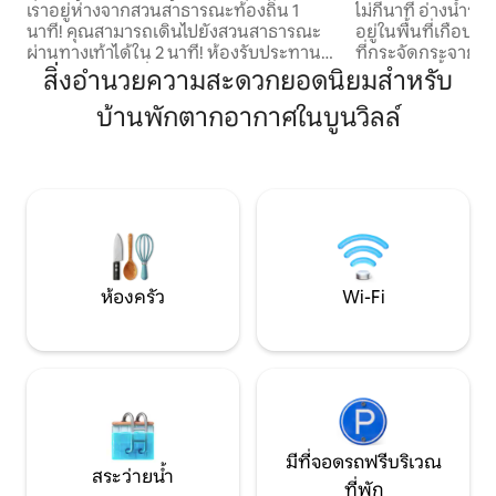
เราอยู่ห่างจากสวนสาธารณะท้องถิ่น 1
ไม่กี่นาที อ่างน้ำร้อน
นาที! คุณสามารถเดินไปยังสวนสาธารณะ
อยู่ในพื้นที่เกือบส
ผ่านทางเท้าได้ใน 2 นาที! ห้องรับประทาน
ที่กระจัดกระจายเพ
อาหารและห้องนั่งเล่นขนาดใหญ่สำหรับ
ของสวรรค์นี้ในความส
สิ่งอำนวยความสะดวกยอดนิยมสำหรับ
เวลาของครอบครัวมากมาย! ห้องครัวกว้าง
จะเป็นสถานที่ที่ดี
บ้านพักตากอากาศในบูนวิลล์
ขวางที่ได้รับการปรับปรุงใหม่สำหรับมื้อ
สุดโรแมนติก ตั้งอย
อาหารของครอบครัวเหล่านั้น! ระเบียงด้าน
State Park ที่มีชื่อเ
หน้ามีชิงช้าในย่านที่เงียบสงบเพื่อการพัก
นอกจากนี้ยังเป็นส
ผ่อนเป็นพิเศษ! มีรั้วล้อมรอบในสวนหลัง
ชาวประมง ไดรฟ์วงก
บ้านให้เด็กๆได้เล่น! ทีวีในห้องนอนทั้ง 3
เรือที่กว้างขวางโดยไ
ห้องพร้อม Chromecast และ Wi-Fi! ทีวี
คับแคบ เพลิดเพลิน
ขนาดใหญ่ในห้องนั่งเล่นพร้อม
ทะเลสาบครั้งต่อไป
Chromecast! ที่จอดรถ 2 คันพร้อมที่จอด
ของสวรรค์
รถเพิ่มเติม
ห้องครัว
Wi-Fi
มีที่จอดรถฟรีบริเวณ
สระว่ายน้ำ
ที่พัก