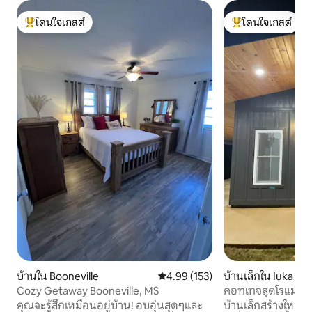
โดนใจเกสต์
โดนใจเกสต์
โดนใจเกสต์ที่สุด
โดนใจเกสต์ที่สุด
บ้านใน Booneville
คะแนนเฉลี่ย 4.99 จาก 5, 153 รีวิว
4.99 (153)
บ้านเล็กใน Iuka
Cozy Getaway Booneville, MS
คอทเทจสุดโรแมนติก
วิค * อิวกา
คุณจะรู้สึกเหมือนอยู่บ้าน! อบอุ่นสุดๆและ
บ้านเล็กสร้างใหม่อ