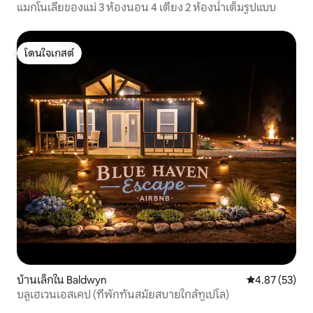
แมกโนเลียของแม่ 3 ห้องนอน 4 เตียง 2 ห้องน้ำเต็มรูปแบบ
โดนใจเกสต์
โดนใจเกสต์
บ้านเล็กใน Baldwyn
คะแนนเฉลี่ย 4.
4.87 (53)
บลูเฮเวนเอสเคป (ที่พักทันสมัยสบายใกล้ทูเปโล)