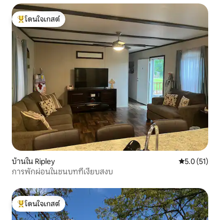
โดนใจเกสต์
โดนใจเกสต์ที่สุด
บ้านใน Ripley
คะแนนเฉลี่ย 5
5.0 (51)
การพักผ่อนในชนบทที่เงียบสงบ
โดนใจเกสต์
โดนใจเกสต์ที่สุด