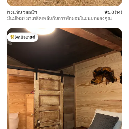
โรงนาใน วอลนัท
คะแนนเฉลี่ย 5
5.0 (14)
มีนมไหม? มาเพลิดเพลินกับการพักผ่อนในชนบทของคุณ
โดนใจเกสต์
โดนใจเกสต์ที่สุด