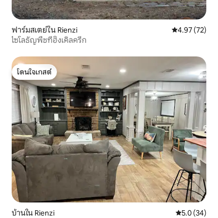
ฟาร์มสเตย์ใน Rienzi
คะแนนเฉลี่ย 4.
4.97 (72)
ไซโลธัญพืชที่ฮิงเคิลครีก
โดนใจเกสต์
โดนใจเกสต์
บ้านใน Rienzi
คะแนนเฉลี่ย 5
5.0 (34)