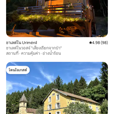
ชาเลต์ใน Uriménil
คะแนนเฉลี่ย 4.9
4.98 (98)
ชาเลต์ในวอสจ์ "เสียงเรียกจากป่า"
สถานที่
·
ความคุ้มค่า
·
อ่างน้ำร้อน
โดนใจเกสต์
โดนใจเกสต์