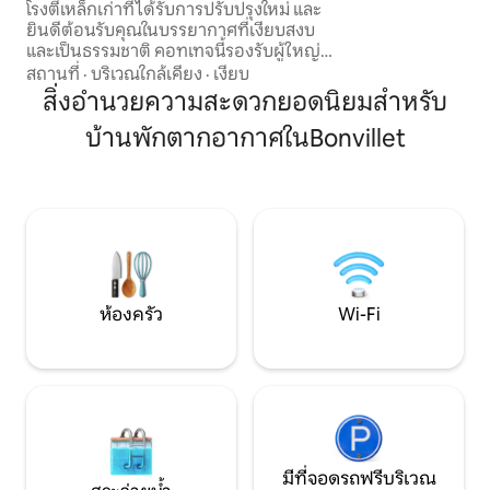
โรงตีเหล็กเก่าที่ได้รับการปรับปรุงใหม่ และ
งามของอนุสาวรีย์ที
ยินดีต้อนรับคุณในบรรยากาศที่เงียบสงบ
และเป็นธรรมชาติ คอทเทจนี้รองรับผู้ใหญ่
ได้สูงสุด 2 คนและเด็ก 2 คนด้วยโซฟาเบด
สถานที่
·
บริเวณใกล้เคียง
·
เงียบ
ห้องครัวอุปกรณ์ครบครัน ห้องนอนสบาย
สิ่งอำนวยความสะดวกยอดนิยมสำหรับ
พร้อมเตียงควีนไซส์ ห้องน้ำพร้อมฝักบัว จา
บ้านพักตากอากาศในBonvillet
กกีต คุณสามารถเดินป่าได้โดยตรงโดย
เฉพาะไปยังวาลลอนแซ็งมาร์แต็ง รวม
ผ้าปูที่นอนผ้าขนหนูและการทำความ
สะอาด อาหารเช้า อาหารเรียกน้ำย่อย ถา
ดราเคลต์... ตามคำขอ คิดค่าใช้จ่ายเพิ่มเติม
ห้องครัว
Wi-Fi
มีที่จอดรถฟรีบริเวณ