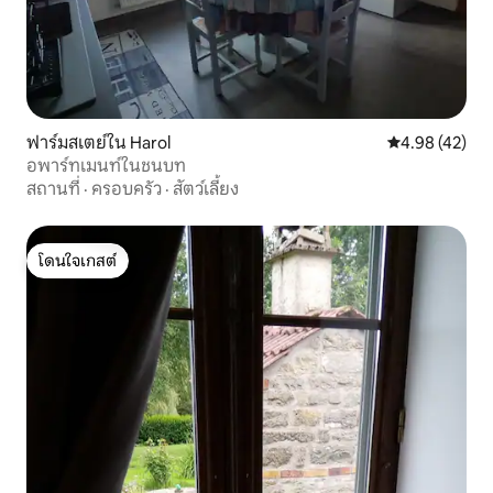
ฟาร์มสเตย์ใน Harol
คะแนนเฉลี่ย 4.
4.98 (42)
อพาร์ทเมนท์ในชนบท
สถานที่
·
ครอบครัว
·
สัตว์เลี้ยง
โดนใจเกสต์
โดนใจเกสต์