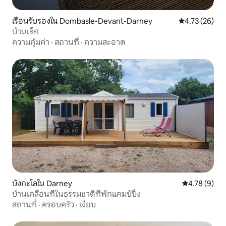
เรือนรับรองใน Dombasle-Devant-Darney
คะแนนเฉลี่ย 4.
4.73 (26)
บ้านเล็ก
ความคุ้มค่า
·
สถานที่
·
ความสะอาด
บังกะโลใน Darney
คะแนนเฉลี่ย 4
4.78 (9)
บ้านเคลื่อนที่ในธรรมชาติที่พักแคมป์ปิ้ง
สถานที่
·
ครอบครัว
·
เงียบ