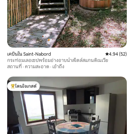
เคบินใน Saint-Nabord
คะแนนเฉลี่ย 4.
4.94 (52)
กระท่อมเลอเซปพร้อมอ่างอาบน้ำสไตล์สแกนดิเนเวีย
สถานที่
·
ความสะอาด
·
เข้าถึง
โดนใจเกสต์
โดนใจเกสต์ที่สุด