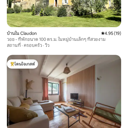
บ้านใน Claudon
คะแนนเฉลี่ย 4.
4.95 (19)
วอช - ที่พักขนาด 100 ตร.ม. ในหมู่บ้านเล็กๆ ที่สวยงาม
สถานที่
·
ครอบครัว
·
วิว
โดนใจเกสต์
โดนใจเกสต์ที่สุด