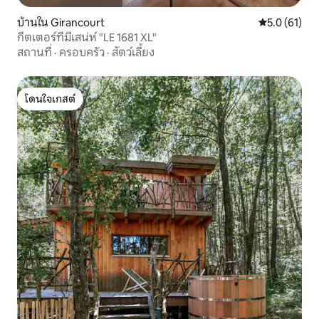
บ้านใน Girancourt
คะแนนเฉลี่ย 5
5.0 (61)
กีตเตอร์ที่มีเสน่ห์ "LE 1681 XL"
สถานที่
·
ครอบครัว
·
สัตว์เลี้ยง
โดนใจเกสต์
โดนใจเกสต์