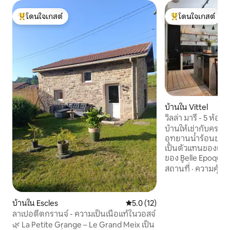
โดนใจเกสต์
โดนใจเกสต์
โดนใจเกสต์ที่สุด
โดนใจเกสต์ที่สุด
บ้านใน Vittel
วิลล่า มารี - 5 ห้อ
บ้านให้เช่ากับครอบ
อุทยานน้ำร้อนของวิตเตล Villa
เป็นตัวแทนของเสน
ของ Belle Epoque 
แห่งนี้ (ISMH) สร้าง
สถานที่
·
ความคุ้มค่
การปรับปรุงใหม่ทั้ง
ภายในเทอร์มัลปาร์ค
อาศัยขนาด +/- 250 ตร.ม. ที่
บ้านใน Escles
คะแนนเฉลี่ย 5.0 จาก 5, 12 รีวิว
5.0 (12)
เที่ยวตกแต่งครบครันระด
ลาเปอตีตกรานจ์ - ความเป็นเนื้อแท้ในวอสจ์
การเข้าพัก มันคื
🌿 La Petite Grange – Le Grand Meix เป็น
เสน่ห์ของบ้านสไต