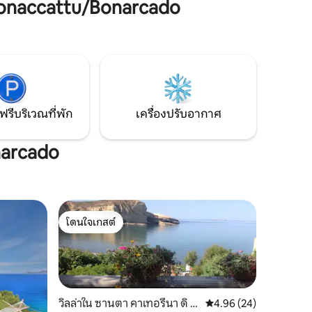
onaccattu/Bonarcado
ัว เหมาะ
ชิมไวน์การตกปลาวัฒนธรรม Nuraghic
าดร้านค้า
โบราณงานฝีมือโยคะกอล์ฟการโต้คลื่นหรือ
เคียง
สิ่งอื่นใดที่คุณต้องการ เราจะช่วยจัดการให้
หากบ้านหลังนี้ไม่ว่างให้ดูบ้านหลังอื่นของ
เราโดยคลิกที่รูปของโจนาธาน
ฟรีบริเวณที่พัก
เครื่องปรับอากาศ
narcado
โดนใจเกสต์
โดนใจเกสต์
วิลล่าใน ซานตา คาเทอรีนา ดิ พิ
คะแนนเฉลี่ย 4.96 จาก 5,
4.96 (24)