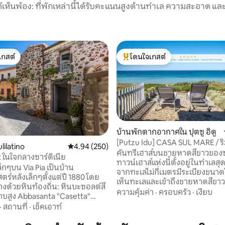
์เห็นพ้อง: ที่พักเหล่านี้ได้รับคะแนนสูงด้านทำเล ความสะอาด และ
เกสต์
โดนใจเกสต์
์ที่สุด
โดนใจเกสต์ที่สุด
บ้านพักตากอากาศใน ปุตซู อิดู
[Putzu Idu] CASA SUL MARE / ริ
26 รีวิว
lilatino
คะแนนเฉลี่ย 4.94 จาก 5, 250 รีวิว
4.94 (250)
พิเศษ
คันทรีเฮาส์บนชายหาดสีขาวของซา
 ในใจกลางซาร์ดิเนีย
ทาวน์เฮาส์แห่งนี้ตั้งอยู่ในทำเลส
็กๆบน Via Pia เป็นบ้าน
จากทะเลไม่กี่เมตรมีระเบียงขนา
ตร์หลังเล็กๆตั้งแต่ปี 1880 โดย
เห็นทะเลและเข้าถึงชายหาดสีขา
างด้วยหินท้องถิ่น: หินบะซอลต์สี
Putzu Idu ได้โดยตรง ได้รับการปร
ความคุ้มค่า
·
ครอบครัว
·
เงียบ
ูง Abbasanta "Casetta"
ตกแต่งและติดตั้งทุกอย่าง: ห้องน
ย่างดูเหมือนจะอยู่ในรูปแบบ
·
สถานที่
·
เช็คเอาท์
ห้องพร้อมเครื่องปรับอากาศ 2 ห้อ
หน้าต่างเล็กๆเตาอบขนมปังลาน
รูปแบบห้องนั่งเล่นขนาดใหญ่พร้