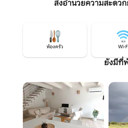
สิ่งอำนวยความสะดวก
แจ้งส่วนตัวพร้อมบาร์บีคิวเก้าอี้เลานจ์โต๊ะ
สำหรับผู้ท
และเก้าอี้นวม ที่จอดรถส่วนตัวฟรีและ
ทางประสา
สามารถหาที่จอดรถเพิ่มเติมในบริเวณใกล้
ส่วนที่ไม่
เคียงได้ ความเงียบสงบทั้งหมดห่างจาก
ทะเลที่รา
ความวุ่นวายของเมือง
ที่แท้จริง
ห้องครัว
Wi-F
ยังมีท