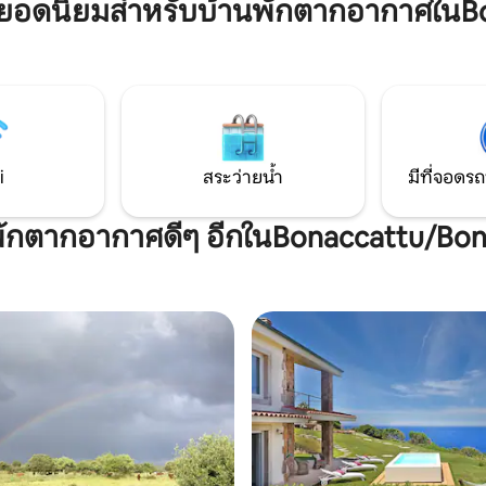
ยอดนิยมสำหรับบ้านพักตากอากาศในB
ระเบียงทางเข้าและที่จอดรถส่วนต
ี่ต้องการใช้ชีวิตในประสบการณ์
สำหรับนักเดินทางจากทั่วโลก ตล
ทสัมผัส (โดยเฉพาะอาหาร!) ใน
แผงขายหนังสือพิมพ์และบาร์ใกล้
ค่อยมีคนรู้จักของซาร์ดิเนียซึ่งสลับ
บเนินเขาและภูเขาและประเพณี
i
สระว่ายน้ำ
มีที่จอดรถ
ี่พักตากอากาศดีๆ อีกในBonaccattu/Bo