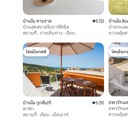
บ้านใน คาบราส
คะแนนเฉลี่ย 5 จาก 5
5 (5)
บ้านใน B
บ้านสุดสบายในซาร์ดิเนีย
บ้านทะเล
สถานที่
·
การเดินทาง
·
เงียบ
ความคุ้มค่
โดนใจเกสต์
โดนใจเกส
โดนใจเกสต์
โดนใจเกส
อพาร์ทเมน
บ้านใน กูกลิเอริ
คะแนนเฉลี่ย 5 จาก 5
5 (9)
อพาร์ทเมน
ดาฟ่า
ปราสาท –
ความคุ้มค่
สถานที่
·
เงียบ
·
เช็คเอาท์