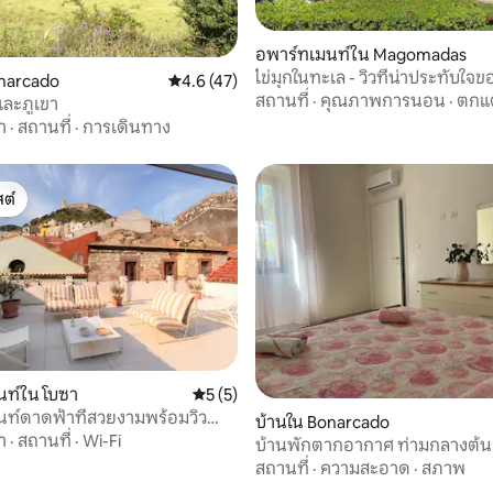
อพาร์ทเมนท์ใน Magomadas
ไข่มุกในทะเล - วิวที่น่าประทั
, 5 รีวิว
onarcado
คะแนนเฉลี่ย 4.6 จาก 5, 47 รีวิว
4.6 (47)
สถานที่
·
คุณภาพการนอน
·
ตกแต
และภูเขา
า
·
สถานที่
·
การเดินทาง
ต์
ต์
ท์ใน โบซา
คะแนนเฉลี่ย 5 จาก 5, 5 รีวิว
5 (5)
, 9 รีวิว
ท์ดาดฟ้าที่สวยงามพร้อมวิว
บ้านใน Bonarcado
 โบซา
า
·
สถานที่
·
Wi-Fi
บ้านพักตากอากาศ ท่ามกลางต้
สถานที่
·
ความสะอาด
·
สภาพ