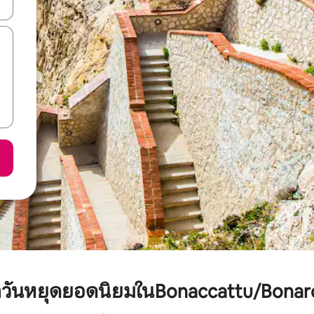
ลการค้นหา
ักวันหยุดยอดนิยมในBonaccattu/Bona