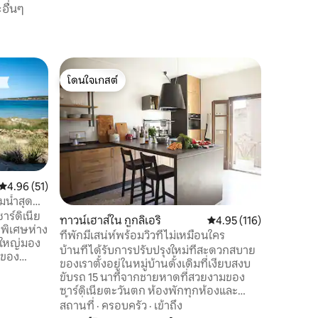
อื่นๆ
บ้านใน Silì
โดนใจเกสต์
โดนใจเก
บ้านเล็ก
โดนใจเกสต์
โดนใจเก
อพาร์ทเม
ห้องนั่งเ
เก้าอี้ 4
เหล็กไฟฟ้
ไมโครเวฟ เ
ความคุ้มค
แข็ง ห้อ
ตู้เสื้อผ้า
คะแนนเฉลี่ย 4.96 จาก 5, 51 รีวิว
4.96 (51)
อาบน้ำเค
มน้ำสุด
และเครื่อ
ร์ดิเนีย
ทาวน์เฮาส์ใน กูกลิเอริ
คะแนนเฉลี่ย 4.95 จาก 5, 
4.95 (116)
คุณสามาร
ุดพิเศษห่าง
ที่พักมีเสน่ห์พร้อมวิวที่ไม่เหมือนใคร
ตลอดทั้ง
ดใหญ่มอง
บ้านที่ได้รับการปรับปรุงใหม่ที่สะดวกสบาย
วของ
ของเราตั้งอยู่ในหมู่บ้านดั้งเดิมที่เงียบสงบ
ับปรุง
ขับรถ 15 นาทีจากชายหาดที่สวยงามของ
อนคู่ 2
ซาร์ดิเนียตะวันตก ห้องพักทุกห้องและ
งน้ำเต็ม
พื้นที่กลางแจ้งมีวิวหมู่บ้านธรรมชาติหรือ
สถานที่
·
ครอบครัว
·
เข้าถึง
อมห้องครัว
ทะเลที่ไม่เหมือนใคร สัมผัสอาหารอร่อยการ