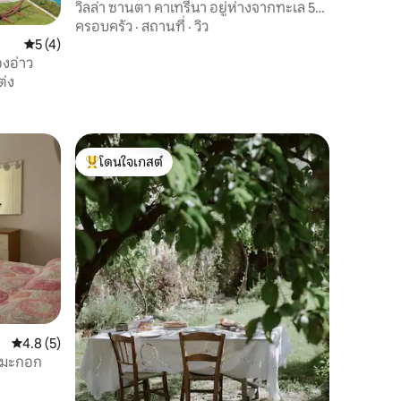
ตตินูรี
วิลล่า ซานตา คาเทรีนา อยู่ห่างจากทะเล 5
เมตร
ครอบครัว
·
สถานที่
·
วิว
คะแนนเฉลี่ย 5 จาก 5, 4 รีวิว
5 (4)
บใจของอ่าว
่ง
โดนใจเกสต์
โดนใจเกสต์ที่สุด
คะแนนเฉลี่ย 4.8 จาก 5, 5 รีวิว
4.8 (5)
นมะกอก