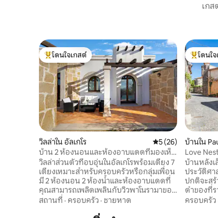
เกสต
โดนใจเกสต์
โดนใจ
โดนใจเกสต์ที่สุด
โดนใจเกสต
วิลล่าใน อัลเกโร
คะแนนเฉลี่ย 5 จาก 5, 
5 (26)
บ้านใน Pau
บ้าน 2 ห้องนอนและห้องอาบแดดที่มองเห็น
Love Nest
วิวทะเล
วิลล่าส่วนตัวที่อบอุ่นในอัลเกโรพร้อมเตียง 7
บ้านหลังเล
เตียงเหมาะสำหรับครอบครัวหรือกลุ่มเพื่อน
ประวัติศาส
มี 2 ห้องนอน 2 ห้องน้ำและห้องอาบแดดที่
ปกติจะสร้
คุณสามารถเพลิดเพลินกับวิวพาโนรามาของ
ดำของที่ราบส
ทะเลเมืองและ Capo Caccia ขับรถเพียง 10
เพราะทุกอ
สถานที่
·
ครอบครัว
·
ชายหาด
ครอบครัว
นาทีจากชายหาดและไม่กี่นาทีจาก
เล็กๆ... 
ศูนย์กลางประวัติศาสตร์วิลล่ามีพื้นที่กลาง
บ้าน รังรักที่สะดวกสบายและอบอุ่นเหมาะ