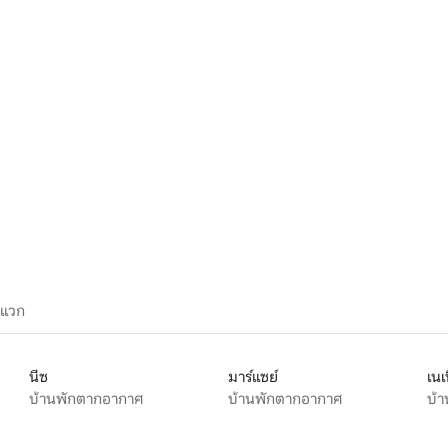
ะแวก
นีซ
มาร์แซย์
เนเ
บ้านพักตากอากาศ
บ้านพักตากอากาศ
บ้