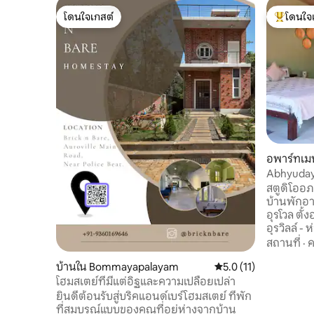
โดนใจเกสต์
โดนใจ
โดนใจเกสต์
โดนใจเกสต
อพาร์ทเมน
Abhyudaya 
สตูดิโออภยุทยา สตูดิโออภย
บ้านพักอา
อุรโวล ตั้ง
อุรวิลล์ - ห่างออ
2–3 คน ห้องน้ำมีเครื่องทำน้ำร้อน ครัวเล็ก
สถานที่
·
ค
สร้างขึ้น
บ้านใน Bommayapalayam
คะแนนเฉลี่ย 5.0 จาก 5,
5.0 (11)
สามารถทำอ
อุปกรณ์ครบ
โฮมสเตย์ที่มีแต่อิฐและความเปลือยเปล่า
ขนาดเล็ก ก
ยินดีต้อนรับสู่บริคแอนด์เบร์โฮมสเตย์ ที่พัก
เวอร์เตอ
ที่สมบูรณ์แบบของคุณที่อยู่ห่างจากบ้าน