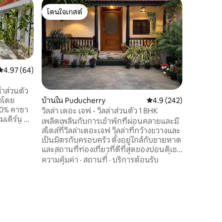
คอทเทจใน
โดนใจเกสต์
โดนใจ
Whiskers
โดนใจเกสต์
โดนใจเกส
Whiskers 
สัตว์เลี้
Chikoo's G
เพื่อชะล
กับสุนัขข
ความคุ้มค
คะแนนเฉลี่ย 4.97 จาก 5, 64 รีวิว
4.97 (64)
(สำหรับ 3
เล่นและส
้ำส่วนตัว
ครอบครัวพ
ราโดย
บ้านใน Puducherry
คะแนนเฉลี่ย 4.9 จาก 5, 
4.9 (242)
หรูหราแต่
คาซา
วิลล่า เดอะ เจฟ - วิลล่าส่วนตัว 1 BHK
คุณต้องก
เดิร์น ตั้ง
เพลิดเพลินกับการเข้าพักที่ผ่อนคลายและมี
อยู่ที่นี่
 ตั้ง
สไตล์ที่วิลล่าเดอะเจฟ วิลล่าที่กว้างขวางและ
อยากแชร์ข
กั้นทางเข้า
เป็นมิตรกับครอบครัว ตั้งอยู่ใกล้กับชายหาด
ของคุณด้
เงียบสงบ
และสถานที่ท่องเที่ยวที่ดีที่สุดของปอนดิเชอ
อนดิเชอร์
ร์รี ที่พักมีห้องนอนที่สะดวกสบาย ห้องน้ำ
ความคุ้มค่า
·
สถานที่
·
บริการต้อนรับ
นอาหารที่
สะอาด WiFi เร็ว และพื้นที่นั่งเล่นที่อบอุ่น
เหมาะสำหรับครอบครัวและกลุ่ม ตั้งอยู่ใน
รูหรา
บริเวณที่เงียบสงบพร้อมที่จอดรถริมถนน
รัน
ฟรี มีความสมดุลที่สมบูรณ์แบบของความ
คุณอยู่
สบาย ความเป็นส่วนตัว และความสะดวก
สบาย ไม่ว่าคุณจะมาที่นี่เพื่อสำรวจปอนดิ