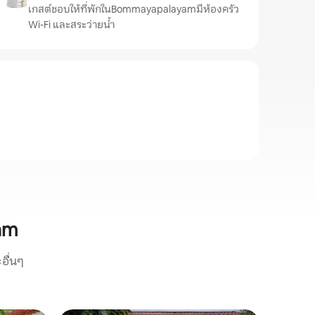
เกสต์ชอบให้ที่พักในBommayapalayamมีห้องครัว
Wi-Fi และสระว่ายน้ำ
am
อื่นๆ