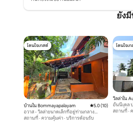
ยังม
โดนใจเกสต์
โดนใจเกส
โดนใจเกสต์
โดนใจเกส
วิลล่าใน A
ฮันนีเดล ป
บ้านใน Bommayapalayam
คะแนนเฉลี่ย 5.0 จาก 5,
5.0 (10)
ห้องน้ำ พ
สถานที่
·
ค
อวาส - วิลล่าขนาดเล็กที่อยู่ท่ามกลาง
ธรรมชาติ
สถานที่
·
ความคุ้มค่า
·
บริการต้อนรับ