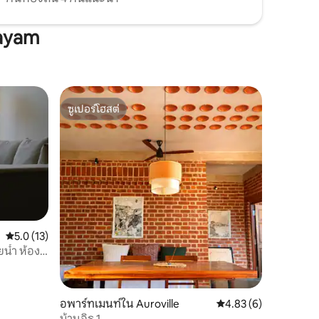
layam
ซูเปอร์โฮสต์
ซูเปอร์โฮสต์
คะแนนเฉลี่ย 5.0 จาก 5, 13 รีวิว
5.0 (13)
ยน้ำ ห้อง
อพาร์ทเมนท์ใน Auroville
คะแนนเฉลี่ย 4.83 จาก 5
4.83 (6)
บ้านอิฐ 1