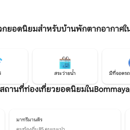
ับอากาศ ไกเซอร์ และเครื่องใช้
ม่ทำงาน) ต้องแสดงบัตร
อนเช็คอิน ไม่รับคนในพื้นที่
ดวกยอดนิยมสำหรับบ้านพักตากอากาศ
i
สระว่ายน้ำ
มีที่จอดรถ
กล้สถานที่ท่องเที่ยวยอดนิยมในBommay
มาทรีมานดิร
คนท้องถิ่น 85 คนแนะนำ