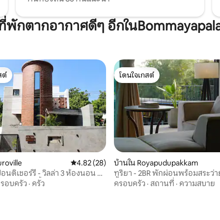
ีที่พักตากอากาศดีๆ อีกในBommayapa
ต์
โดนใจเกสต์
ต์
โดนใจเกสต์
uroville
คะแนนเฉลี่ย 4.82 จาก 5, 28 รีวิว
4.82 (28)
บ้านใน Royapudupakkam
อนดิเชอร์รี - วิลล่า 3 ห้องนอน 3
ทูริยา - 2BR พักผ่อนพร้อมสระว่า
 10 รีวิว
ร้อมสระว่ายน้ำ
ออกกำลังกาย และพิคเคิลบอล
รอบครัว
·
ครัว
ครอบครัว
·
สถานที่
·
ความสบาย