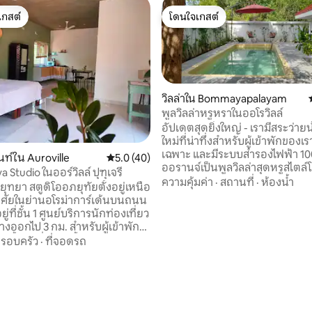
เกสต์
โดนใจเกสต์
์ที่สุด
โดนใจเกสต์
วิลล่าใน Bommayapalayam
พูลวิลล่าหรูหราในออโรวิลล์
อัปเดตสุดยิ่งใหญ่ - เรามีสระว่ายน
ใหม่ที่น่าทึ่งสำหรับผู้เข้าพักของเ
เฉพาะ และมีระบบสำรองไฟฟ้า 100% 
ท์ใน Auroville
คะแนนเฉลี่ย 5.0 จาก 5, 40 รีวิว
5.0 (40)
ออรานจ์เป็นพูลวิลล่าสุดหรูสไตล์โม
Studio ในออร์วิลล์ ปุฑุเจรี
อยู่ถัดจากสวนพฤกษศาสตร์ออโรวิลล์
ความคุ้มค่า
·
สถานที่
·
ห้องน้ำ
ุทัยตั้งอยู่เหนือ
อยู่ใจกลางชุมชนส่วนตัวที่มีประตู
ศัยในย่านอโรม่าการ์เด้นบนถนน
ขนาด 70 เอเคอร์ ดื่มด่ำกับความ
อยู่ที่ชั้น 1 ศูนย์บริการนักท่องเที่ยว
ท่ามกลางความเขียวชอุ่ม เข้าถึงป
กไป 3 กม. สำหรับผู้เข้าพัก
รี ออโรวิลล์ และร้านกาแฟและร้า
รอบครัว
·
ที่จอดรถ
ยอดเยี่ยมทั้งหมดได้ง่าย เฟอร์นิเจอร์โบราณ
สำหรับการทำอาหารพื้นฐาน ไม่
ที่ได้รับการบูรณะ พื้นที่นั่งเล่นห
 11 รีวิว
าหารที่มีการปรุงแต่งได้ มี
อุปกรณ์อำนวยความสะดวกครบค
ครัน ได้แก่ ไมโครเวฟ ตู้เย็น
พนักงานและบริการเต็มรูปแบบรอ
าต้มน้ำ เตาแม่เหล็กไฟฟ้า อิน
ร์สำรองจะรองรับพัดลมและไฟ