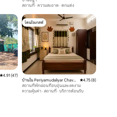
สถานที่
·
ความสะอาด
·
ตกแต่ง
โดนใจเกสต์
โดนใจเกสต์
คะแนนเฉลี่ย 4.91 จาก 5, 47 รีวิว
4.91 (47)
บ้านใน Periyamudaliyar Chavad
คะแนนเฉลี่ย 4.75 จาก 5
4.75 (8)
i
สถานที่พักผ่อนที่อบอุ่นและงดงาม
ความคุ้มค่า
·
สถานที่
·
บริการต้อนรับ