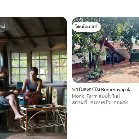
สต์
โดนใจเกสต์
สต์
โดนใจเกสต์
34 รีวิว
ฟาร์มสเตย์ใน Bommayapalaya
m
Monk_Farm #ออโรวิลล์
สถานที่
·
ครอบครัว
·
ตกแต่ง