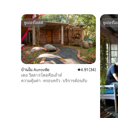
ซูเปอร์โฮสต์
ซูเปอร์โฮ
ซูเปอร์โฮสต์
ซูเปอร์โฮ
บ้านใน Auroville
คะแนนเฉลี่ย 4.91 จาก 5, 
4.91 (34)
เดอ วิลลา II โดยคีธเฮ้าส์
ความคุ้มค่า
·
ครอบครัว
·
บริการต้อนรับ