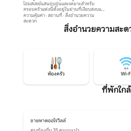
(เครื่องปร
โฮมสเตย์แสนอบอุ่นและเหมาะสำหรับ
ไฟฟ้าในครัวจะไ
ครอบครัวแห่งนี้ตั้งอยู่ในย่านที่เงียบสงบและ
ประจำตัวต
เขียวชอุ่ม เหมาะสำหรับผู้ที่ต้องการผ่อน
ความคุ้มค่า
·
สถานที่
·
สิ่งอำนวยความ
คลาย เติมพลัง และใช้เวลาอย่างมีคุณภาพ
สะดวก
กับคนที่คุณรัก สิ่งพิเศษที่ทำให้คุณรู้สึก
สิ่งอำนวยความสะ
เหมือนอยู่บ้าน * Wi-Fi ความเร็วสูง * สมาร์ท
ทีวีพร้อมบริการสตรีมมิ่ง * เครื่องปรับ
อากาศ * เครื่องซักผ้าและเครื่องอบผ้า * น้ำ
ร้อนตลอด 24 ชั่วโมงทุกวัน * บริเวณที่พักมีที่
จอดรถฟรี * มีผ้าขนหนูสะอาด ของใช้ใน
ห้องน้ำ และของว่างต้อนรับให้ * ห้องครัว
พร้อมอุปกรณ์ครบครัน * สนามหญ้า
ห้องครัว
Wi-F
ที่พักใ
ชายหาดออโรวิลล์
คนท้องถิ่น 35 คนแนะนำ