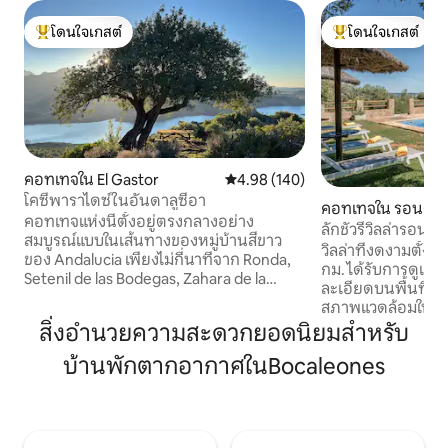
โดนใจเกสต์
โดนใจเกสต์
โดนใจเกสต์ที่สุด
โดนใจเกสต์ที่สุด
คอทเทจใน El Gastor
คะแนนเฉลี่ย 4.98 จาก 5, 140 รีวิว
4.98 (140)
โคซี่พาราไดซ์ในอันดาลูซีอา
คอทเทจใน รอนดา
คอทเทจแห่งนี้ตั้งอยู่ตรงกลางอย่าง
ลักชัวรีวิลล่ารอนดา
สมบูรณ์แบบในเส้นทางของหมู่บ้านสีขาว
พร้อมวิว
วิลล่าที่งดงามตั้ง
ของ Andalucia เพียงไม่กี่นาทีจาก Ronda,
กม. ได้รับการดูแลอ
Setenil de las Bodegas, Zahara de la
ละเอียดบนพื้นที่ 10,000 ต
Sierra, Algodonales, Olvera และใกล้กับ
สภาพแวดล้อมในชนบ
Seville, Marbella, Malaga, Cadiz, Cordoba
รอบด้วยสวนมะกอกส่
สิ่งอำนวยความสะดวกยอดนิยมสำหรับ
และ Granada สถานที่ยอดเยี่ยมสำหรับการ
เพลิดเพลินกับวิวที
เพลิดเพลินกับอาหารและประวัติศาสตร์
บ้านพักตากอากาศในBocaleones
ผ่อนในสวน โซลาริอั
หรือเพียงแค่ต้องการความสงบและความ
น้ำส่วนตัว มีบ้านท
เงียบของธรรมชาติ อาศัยอยู่ใน
ตกแต่งอย่างพิถีพิถ
ประสบการณ์ที่ยอดเยี่ยมและแท้จริงที่สุด
ของคุณน่าจดจำ: พ
ของ Andalucía เราจำเป็นต้องมีบัตรประจำ
ครัวเต็มรูปแบบ ฝัก