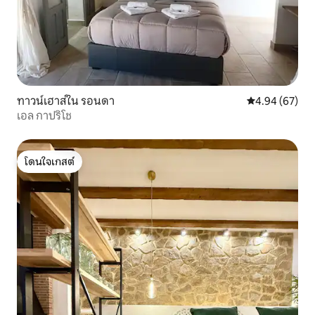
ทาวน์เฮาส์ใน รอนดา
คะแนนเฉลี่ย 4.
4.94 (67)
เอล กาปริโช
โดนใจเกสต์
โดนใจเกสต์