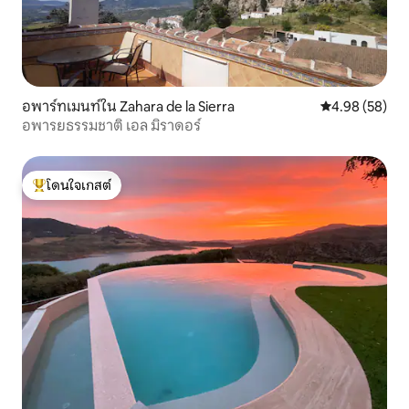
อพาร์ทเมนท์ใน Zahara de la Sierra
คะแนนเฉลี่ย 4.
4.98 (58)
อพารยธรรมชาติ เอล มิราดอร์
โดนใจเกสต์
โดนใจเกสต์ที่สุด