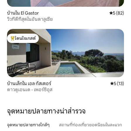
บ้านใน El Gastor
คะแนนเฉลี่ย
5 (82)
วิวที่ดีที่สุดในอันดาลูเซีย
โดนใจเกสต์
โดนใจเกสต์ที่สุด
บ้านเล็กใน เอล กัสเตอร์
คะแนนเฉลี่ย
5 (13)
ดาวดูเอนเด - เพอร์ซิอุส
จุดหมายปลายทางน่าสำรวจ
จุดหมายปลายทางใกล้ๆ
สถานที่ท่องเที่ยวยอดนิยมในละแวก