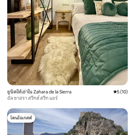
ยูนิตให้เช่าใน Zahara de la Sierra
คะแนนเฉลี่ย
5 (10)
อัล ซาฮรา สวีทส์ สวีท แอร์
โดนใจเกสต์
โดนใจเกสต์