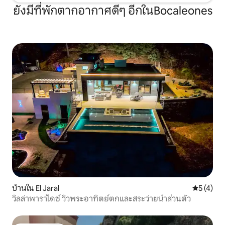
ยังมีที่พักตากอากาศดีๆ อีกในBocaleones
บ้านใน El Jaral
คะแนนเฉลี่
5 (4)
วิลล่าพาราไดซ์ วิวพระอาทิตย์ตกและสระว่ายน้ำส่วนตัว