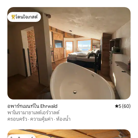
โดนใจเกสต์
โดนใจเกสต์ที่สุด
อพาร์ทเมนท์ใน Ehrwald
คะแนนเฉลี่ย
5 (60)
พาโนรามาชาเลต์เอร์วาลด์
ครอบครัว
·
ความคุ้มค่า
·
ห้องน้ำ