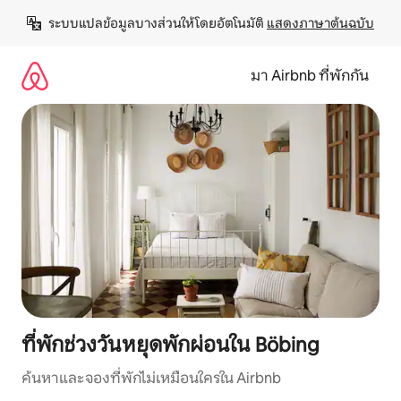
ข้าม
ระบบแปลข้อมูลบางส่วนให้โดยอัตโนมัติ 
แสดงภาษาต้นฉบับ
ไป
ยัง
เนื้อหา
มา Airbnb ที่พักกัน
ที่พักช่วงวันหยุดพักผ่อนใน Böbing
ค้นหาและจองที่พักไม่เหมือนใครใน Airbnb