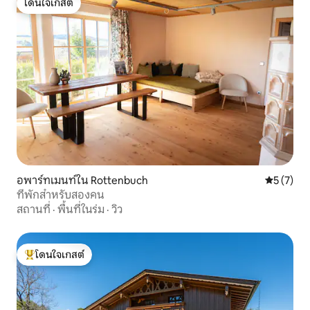
โดนใจเกสต์
โดนใจเกสต์
อพาร์ทเมนท์ใน Rottenbuch
คะแนนเฉลี่
5 (7)
ที่พักสำหรับสองคน
สถานที่
·
พื้นที่ในร่ม
·
วิว
โดนใจเกสต์
โดนใจเกสต์ที่สุด