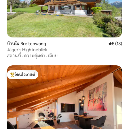
บ้านใน Breitenwang
คะแนนเฉลี่ย
5 (13)
Jäger's Highlineblick
สถานที่
·
ความคุ้มค่า
·
เงียบ
โดนใจเกสต์
โดนใจเกสต์ที่สุด