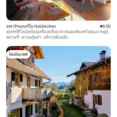
อพาร์ทเมนท์ใน Holzkirchen
คะแนนเฉลี่
5 (9)
ลอฟท์ดีไซน์พร้อมเครื่องปรับอากาศและห้องครัวคุณภาพสูง
สถานที่
·
ความคุ้มค่า
·
บริการต้อนรับ
โดนใจเกสต์
โดนใจเกสต์