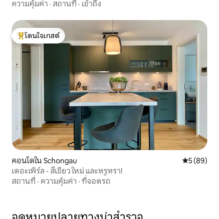
ความคุ้มค่า
·
สถานที่
·
เข้าถึง
โดนใจเกสต์
โดนใจเกสต์ที่สุด
คอนโดใน Schongau
คะแนนเฉลี่ย
5 (89)
เดอะเพิร์ล - สีเขียว ใหม่ และหรูหรา!
สถานที่
·
ความคุ้มค่า
·
ที่จอดรถ
จุดหมายปลายทางน่าสำรวจ