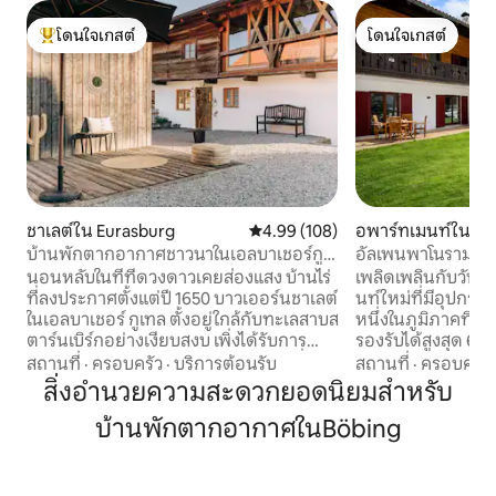
โดนใจเกสต์
โดนใจเกสต์
โดนใจเกสต์ที่สุด
โดนใจเกสต์
ชาเลต์ใน Eurasburg
คะแนนเฉลี่ย 4.99 จาก 5, 108 รีวิว
4.99 (108)
อพาร์ทเมนท์ใน Ba
บ้านพักตากอากาศชาวนาในเอลบาเชอร์กู
อัลเพนพาโนรามา บ
เทล
นอนหลับในที่ที่ดวงดาวเคยส่องแสง บ้านไร่
เพลิดเพลินกับวัน
ที่ลงประกาศตั้งแต่ปี 1650 บาวเออร์นชาเลต์
นท์ใหม่ที่มีอุปกร
ในเอลบาเชอร์ กูเทล ตั้งอยู่ใกล้กับทะเลสาบส
หนึ่งในภูมิภาคที่สว
ตาร์นเบิร์กอย่างเงียบสงบ เพิ่งได้รับการ
รองรับได้สูงสุด 6 ค
ตีความใหม่ให้เป็นบ้านพักตากอากาศที่
1 คน) คุณจะได้พบ
สถานที่
·
ครอบครัว
·
บริการต้อนรับ
สถานที่
·
ครอบครัว
ออกแบบมา พื้นที่กว่า 175 ตร.ม. สำหรับใช้
แสนสุขที่นี่ หรือห
สิ่งอำนวยความสะดวกยอดนิยมสำหรับ
เวลาร่วมกัน เงียบสงบ เปิดกว้าง สม่ำเสมอ
สัมผัสการผจญภัยที่
บ้านพักตากอากาศในBöbing
พักได้สูงสุด 10 คน เตาผิง 2 เตา ห้องครัว -
กับพระอาทิตย์ตกที
ห้องนั่งเล่นพร้อมโต๊ะขนาดใหญ่ 3 ห้องนอน
ระเบียงของคุณ คุ
ซาวน่า สวนและเลานจ์กลางแจ้ง เป็นสถานที่
อร่อยเป็นไปได้บนเ
ที่จะมาถึง ปิดเครื่อง สำหรับครอบครัว
ใหญ่ของเรา ที่พักที่ยอดเยี่ยมของเราเหมาะ