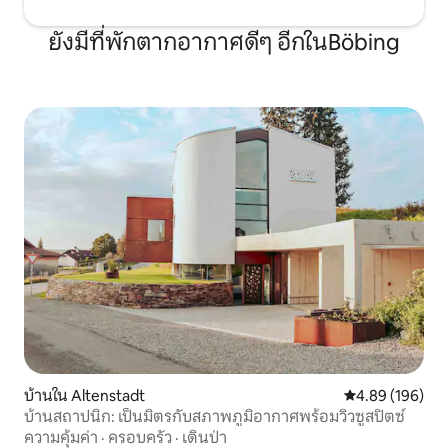
ยังมีที่พักตากอากาศดีๆ อีกในBöbing
บ้านใน Altenstadt
คะแนนเฉลี่ย 4.8
4.89 (196)
บ้านสถาปนิก: เป็นมิตรกับสภาพภูมิอากาศพร้อมวิวซูสปิตซ์
ความคุ้มค่า
·
ครอบครัว
·
เดินป่า