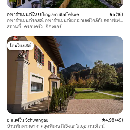
อพาร์ทเมนท์ใน Uffing am Staffelsee
คะแนนเฉลี่ย
5 (16)
อพาร์ทเมนท์รอสต์: อพาร์ทเมนท์แบบชาเลต์ใกล้กับสตาฟเฟล
ซี
สถานที่
·
ครอบครัว
·
ฮีตเตอร์
โดนใจเกสต์
โดนใจเกสต์
ชาเลต์ใน Schwangau
คะแนนเฉลี่ย 4.
4.98 (49)
บ้านพักตากอากาศสุดพิเศษที่เชิงเขาไนอุชวานชไตน์