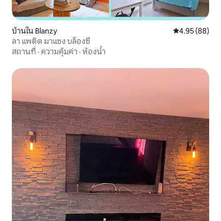
บ้านใน Blanzy
คะแนนเฉลี่ย 4.
4.95 (88)
ลา แพติต มาแซง บล็องซี
สถานที่
·
ความคุ้มค่า
·
ห้องน้ำ