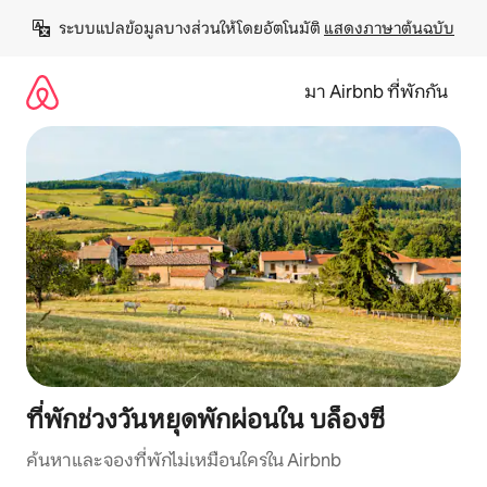
ข้าม
ระบบแปลข้อมูลบางส่วนให้โดยอัตโนมัติ 
แสดงภาษาต้นฉบับ
ไป
ยัง
เนื้อหา
มา Airbnb ที่พักกัน
ที่พักช่วงวันหยุดพักผ่อนใน บล็องซี
ค้นหาและจองที่พักไม่เหมือนใครใน Airbnb