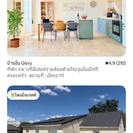
บ้านใน Givry
คะแนนเฉลี่ย 4.
4.9 (210)
ที่พัก 3 ดาวที่มีเสน่ห์รายล้อมด้วยไร่องุ่นในฌิฟรี
ครอบครัว
·
สถานที่
·
เช็คเอาท์
โดนใจเกสต์
โดนใจเกสต์ที่สุด