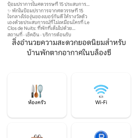
พร้อมห้องครัวที่มี
ป้อมปราการในศตวรรษที่ 15 ประสบการณ์
ยังพื้นที่รับประทาน
ที่ไม่เหมือนใครใกล้กับโบน
✨ พักในป้อมปราการจากศตวรรษที่ 15
(ทีวี + Wi-Fi) ห้องน
ใจกลางไร่องุ่นของเบอร์กันดี ให้รางวัลตัว
แยกต่างหาก ห้องนอนพ
เองด้วยประสบการณ์ที่ไม่เหมือนใครที่ Le
สุขภัณฑ์และผ้าปูที่นอนให้ มีเต
Clos de Nuits: ที่พักที่เต็มไปด้วย
และเก้าอี้สู
ประวัติศาสตร์และเสริมด้วยการออกแบบระ
สถานที่
·
เช็คอิน
·
บริการต้อนรับ
ดับไฮเอนด์ ห่างจากโบนเพียงไม่กี่นาที ลอง
สิ่งอำนวยความสะดวกยอดนิยมสำหรับ
นึกภาพตัวเองถือไวน์สักแก้วอยู่ท่ามกลาง
บ้านพักตากอากาศในบล็องซี
ก้อนหินโบราณ หลังจากสำรวจไร่องุ่นมาทั้ง
วัน ที่นี่ ทุกอย่างได้รับการออกแบบมา
สำหรับการพักผ่อนสุดโรแมนติก สง่างาม
และเหนือกาลเวลา - สตูดิโอขนาด 45 ตาราง
เมตรที่ได้รับการปรับปรุงใหม่ทั้งหมด -
เครื่องนอนระดับพรีเมียม - ห้องครัวตกแต่ง
ครบครัน - Wi-Fi ใยแก้วนำแสง เน็ตฟลิกซ์
ห้องครัว
Wi-Fi