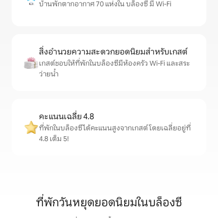
บ้านพักตากอากาศ 70 แห่งใน บล็องซี มี Wi-Fi
สิ่งอำนวยความสะดวกยอดนิยมสำหรับเกสต์
เกสต์ชอบให้ที่พักในบล็องซีมีห้องครัว Wi-Fi และสระ
ว่ายน้ำ
คะแนนเฉลี่ย 4.8
ที่พักในบล็องซีได้คะแนนสูงจากเกสต์ โดยเฉลี่ยอยู่ที่
4.8 เต็ม 5!
ที่พักวันหยุดยอดนิยมในบล็องซี