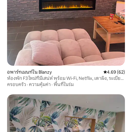
อพาร์ทเมนท์ใน Blanzy
คะแนนเฉลี่ย 4.
4.69 (62)
ห้องพัก F3 ใหม่ที่มีเสน่ห์ พร้อม Wi-Fi, Netflix, เตาผิง, ระเบียง,
สนาม
ครอบครัว
·
ความคุ้มค่า
·
พื้นที่ในร่ม