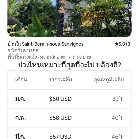
บ้านใน Saint-Berain-sous-Sanvignes
คะแนนเฉลี่ย 
5.0 (3)
ชาโตว์ เด บรอส
พื้นที่กลางแจ้ง
·
ความสะอาด
·
ความสบาย
ช่วงไหนเหมาะที่สุดที่จะไป บล็องซี?
เดือน
ราคาเฉลี่ย
อุณหภูมิเฉลี่ย
ม.ค.
$60 USD
39°F
ก.พ.
$58 USD
40°F
มี.ค.
$57 USD
46°F