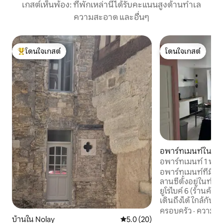
เกสต์เห็นพ้อง: ที่พักเหล่านี้ได้รับคะแนนสูงด้านทำเล
ความสะอาด และอื่นๆ
โดนใจเกสต์
โดนใจเกสต์
โดนใจเกสต์ที่สุด
โดนใจเกสต์
อพาร์ทเมนท์ใน Bla
อพาร์ทเมนท์ 1 ห้
อพาร์ทเมนท์ที่มีเส
ลานซีตั้งอยู่ในทำ
ยูโรไบค์ 6 (ร้านค้
เดินถึงได้ ใกล้กับ
ทางหลวง 20 นาที ศูน
ครอบครัว
·
ความคุ้
พาร์ทเมนท์ทั้งหลัง
บ้านใน Nolay
คะแนนเฉลี่ย 5.0 จาก 5, 20 รีวิว
5.0 (20)