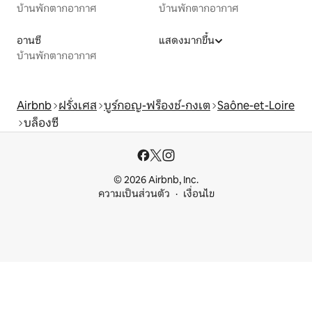
บ้านพักตากอากาศ
บ้านพักตากอากาศ
อานซี
แสดงมากขึ้น
บ้านพักตากอากาศ
Airbnb
ฝรั่งเศส
บูร์กอญ-ฟร็องช์-กงเต
Saône-et-Loire
บล็องซี
© 2026 Airbnb, Inc.
ความเป็นส่วนตัว
เงื่อนไข