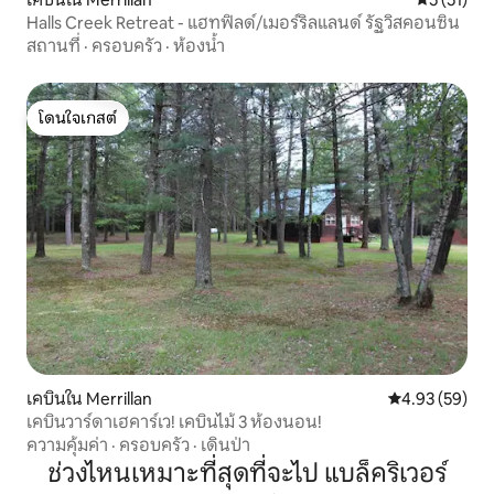
Halls Creek Retreat - แฮทฟิลด์/เมอร์ริลแลนด์ รัฐวิสคอนซิน
สถานที่
·
ครอบครัว
·
ห้องน้ำ
โดนใจเกสต์
โดนใจเกสต์
เคบินใน Merrillan
คะแนนเฉลี่ย 4.
4.93 (59)
เคบินวาร์ดาเฮคาร์เว! เคบินไม้ 3 ห้องนอน!
ความคุ้มค่า
·
ครอบครัว
·
เดินป่า
ช่วงไหนเหมาะที่สุดที่จะไป แบล็คริเวอร์