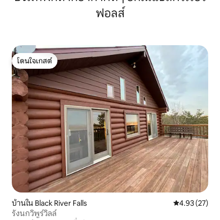
ฟอลส์
โดนใจเกสต์
โดนใจเกสต์
บ้านใน Black River Falls
คะแนนเฉลี่ย 4.
4.93 (27)
รังนกวิพูร์วิลล์