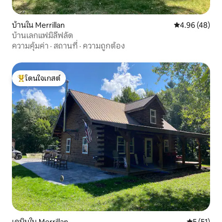
บ้านใน Merrillan
คะแนนเฉลี่ย 4.
4.96 (48)
บ้านเลกแฟมิลี่ฟลัด
ความคุ้มค่า
·
สถานที่
·
ความถูกต้อง
โดนใจเกสต์
โดนใจเกสต์ที่สุด
เคบินใน Merrillan
คะแนนเฉลี่ย
5 (51)