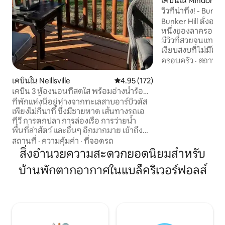
เคบินใน Mindoro
วิวที่น่าทึ่ง! - Bunker
@HighPointRetre
Bunker Hill ตั้งอยู่
หนึ่งของลาครอส เค
มีวิวที่สวยจนแทบ
เงียบสงบที่ไม่มีใค
เสียงของธรรมชาติ
ครอบครัว
·
สถานที่
และค้นหาแรงบันด
อันบริสุทธิ์ ไม่ว่า
เคบินใน Neillsville
คะแนนเฉลี่ย 4.95 จาก 5, 172 รีวิว
4.95 (172)
ผ่อนกับครอบครัวแล
เคบิน 3 ห้องนอนที่สดใส พร้อมอ่างน้ำร้อน
ค่ำคืนที่ใกล้ชิด ห
และบ่อน้ำ
ที่พักแห่งนี้อยู่ห่างจากทะเลสาบอาร์บิวตัส
สงบในธรรมชาติ กา
เพียงไม่กี่นาที ซึ่งมีชายหาด เส้นทางรถเอ
ที่น่าจดจำรอคุณอยู่
ทีวี การตกปลา การล่องเรือ การว่ายน้ำ
เราหวังว่าจะทำให้
พื้นที่ล่าสัตว์ และอื่นๆ อีกมากมาย เข้าถึง
จำพอๆ กับวิวของเร
เส้นทาง ATV/UTV และสโนว์โมบิลได้
สถานที่
·
ความคุ้มค่า
·
ที่จอดรถ
โดยตรง! ห้องนอน 2 ห้องพร้อมเตียงควีน
สิ่งอำนวยความสะดวกยอดนิยมสำหรับ
ไซส์; เตียงคิงไซส์ 1 เตียง เตียงควีนไซส์ 1
บ้านพักตากอากาศในแบล็คริเวอร์ฟอลส์
เตียง และฟูกในห้องลอฟท์ เรือคายัคแบบ
เป่าลมและเบ็ดตกปลาให้ใช้ในบ่อหรือที่ทะเล
สาบอาร์บิวตัสใกล้เคียง! มีรถ UTV และเจ็ต
สกีให้เช่าในบริเวณที่พัก เรามี Can-Am
Maverick สำหรับ 4 คนและเจ็ตสกี Sea-Doo
2 คันพร้อมให้บริการ สอบถามสถานะว่าง