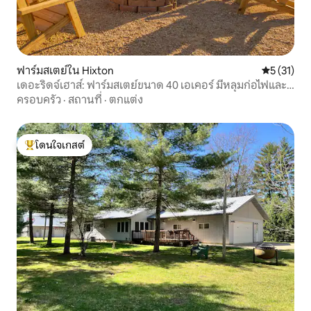
ฟาร์มสเตย์ใน Hixton
คะแนนเฉลี่ย
5 (31)
เดอะริดจ์เฮาส์: ฟาร์มสเตย์ขนาด 40 เอเคอร์ มีหลุมก่อไฟและ
วิว
ครอบครัว
·
สถานที่
·
ตกแต่ง
โดนใจเกสต์
โดนใจเกสต์ที่สุด