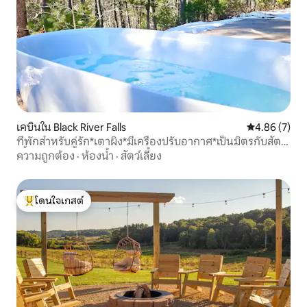
เคบินใน Black River Falls
คะแนนเฉลี่ย 4
4.86 (7)
ที่พักสำหรับคู่รัก*เตาผิง*มีเครื่องปรับอากาศ*เป็นมิตรกับสัตว์
เลี้ยง
ความถูกต้อง
·
ห้องน้ำ
·
สัตว์เลี้ยง
โดนใจเกสต์
โดนใจเกสต์ที่สุด