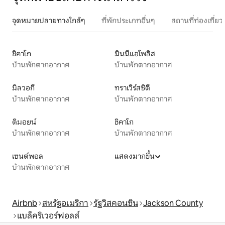
จุดหมายปลายทางใกล้ๆ
ที่พักประเภทอื่นๆ
สถานที่ท่องเที่
ชิคาโก
มินนีแอโพลิส
บ้านพักตากอากาศ
บ้านพักตากอากาศ
มิลวอกี
ทราเวิร์สซิตี
บ้านพักตากอากาศ
บ้านพักตากอากาศ
ดิมอยน์
ชิคาโก
บ้านพักตากอากาศ
บ้านพักตากอากาศ
เซนต์พอล
แสดงมากขึ้น
บ้านพักตากอากาศ
Airbnb
สหรัฐอเมริกา
รัฐวิสคอนซิน
Jackson County
แบล็คริเวอร์ฟอลส์