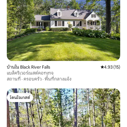
บ้านใน Black River Falls
คะแนนเฉลี่ย 4.
4.93 (15)
แบล็คริเวอร์เนสต์คอทเทจ
สถานที่
·
ครอบครัว
·
พื้นที่กลางแจ้ง
โดนใจเกสต์
โดนใจเกสต์