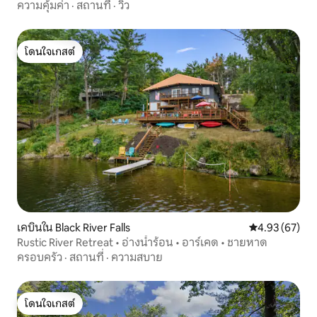
ความคุ้มค่า
·
สถานที่
·
วิว
โดนใจเกสต์
โดนใจเกสต์
เคบินใน Black River Falls
คะแนนเฉลี่ย 4.
4.93 (67)
Rustic River Retreat • อ่างน้ำร้อน • อาร์เคด • ชายหาด
ครอบครัว
·
สถานที่
·
ความสบาย
โดนใจเกสต์
โดนใจเกสต์