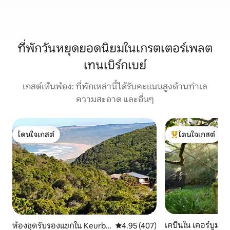
ที่พักวันหยุดยอดนิยมในเกรตเตอร์เพลต
เทนเบิร์กเบย์
เกสต์เห็นพ้อง: ที่พักเหล่านี้ได้รับคะแนนสูงด้านทำเล
ความสะอาด และอื่นๆ
โดนใจเกสต์
โดนใจเกสต์
โดนใจเกสต์
โดนใจเกสต์ที่สุด
เคบินใน เคอร์บูมส
ห้องชุดรับรองแขกใน Keurbo
คะแนนเฉลี่ย 4.95 จาก 5, 407 รีวิว
4.95 (407)