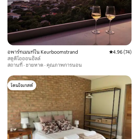
อพาร์ทเมนท์ใน Keurboomstrand
คะแนนเฉลี่ย 4.
4.96 (74)
สตูดิโอออนฮิลล์
สถานที่
·
ชายหาด
·
คุณภาพการนอน
โดนใจเกสต์
โดนใจเกสต์