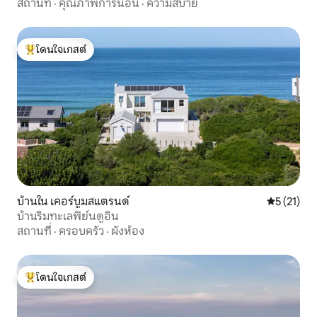
สถานที่
·
คุณภาพการนอน
·
ความสบาย
โดนใจเกสต์
โดนใจเกสต์ที่สุด
บ้านใน เคอร์บูมสแตรนด์
คะแนนเฉลี่ย
5 (21)
บ้านริมทะเลฟิย์นดูอิน
สถานที่
·
ครอบครัว
·
ผังห้อง
โดนใจเกสต์
โดนใจเกสต์ที่สุด