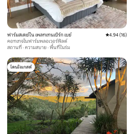
ฟาร์มสเตย์ใน เพลทเทนเบิร์ก เบย์
คะแนนเฉลี่ย 4.
4.94 (16)
คอทเทจในฟาร์มพลอเวอร์ฟิลด์
สถานที่
·
ความสบาย
·
พื้นที่ในร่ม
โดนใจเกสต์
โดนใจเกสต์