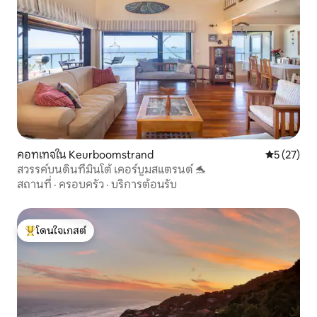
คอทเทจใน Keurboomstrand
คะแนนเฉลี่ย
5 (27)
สวรรค์บนดินที่มินโต้ เคอร์บูมสแตรนด์ 🐬
สถานที่
·
ครอบครัว
·
บริการต้อนรับ
โดนใจเกสต์
โดนใจเกสต์ที่สุด