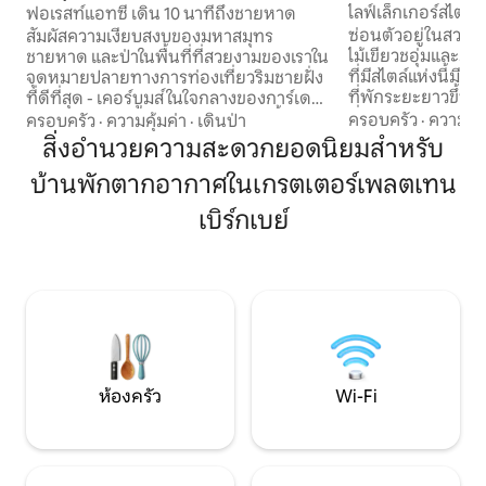
omstrand
ไลฟ์เล็กเกอร์สไตล์ไ
ฟอเรสท์แอทซี เดิน 10 นาทีถึงชายหาด
ชายหาด
ซ่อนตัวอยู่ในสวนมิ
สัมผัสความเงียบสงบของมหาสมุทร
ไม้เขียวชอุ่มและภูเข
ชายหาด และป่าในพื้นที่ที่สวยงามของเราใน
ที่มีสไตล์แห่งนี้มีผู
จุดหมายปลายทางการท่องเที่ยวริมชายฝั่ง
ที่พักระยะยาวขึ้น เดินเพียงไม่กี่นาทีภายใน
ที่ดีที่สุด - เคอร์บูมส์ ในใจกลางของการ์เดน
ที่ดินธรรมชาติส่วน
รูทอันเป็นเอกลักษณ์ อพาร์ทเมนท์นี้อยู่ใน
ครอบครัว
·
ความคุ้
ครอบครัว
·
ความคุ้มค่า
·
เดินป่า
มองเห็นอ่าวเพลทเท
ทำเลที่สมบูรณ์แบบสำหรับการสำรวจสถาน
สิ่งอำนวยความสะดวกยอดนิยมสำหรับ
เพลิดเพลินไปกับคว
ที่น่าสนใจอื่นๆ และเพลิดเพลินกับกิจกรรม
บ้านพักตากอากาศในเกรตเตอร์เพลตเทน
ของชายหาดริมชายฝั่ง
มากมายทั้งบนบกและนอกชายฝั่ง ทั้งการ
หนึ่งของ SA ตื่นขึ้นมาพบกับเสียงนกร้อง
เดินทางแบบไปเช้าเย็นกลับและการเดินป่า
เบิร์กเบย์
เดินเล่นบนชายหา
จากระเบียงของคุณ เพลิดเพลินกับวิวทะเล
และนั่งชิลบนลานที
และป่าที่น่าตื่นตาตื่นใจ พระอาทิตย์ตกดิน
พระอาทิตย์ตกที่ง
เสียงนกร้อง เสียงลูเออรีที่หาได้ยาก และฟัง
ดาวแอฟริกันใช้ชีวิ
เสียงทะเลในพื้นหลัง เดินเพียงไม่กี่นาทีก็ถึง
ชายหาดที่สวยงามและร้านอาหารท้องถิ่น
ห้องครัว
Wi-Fi