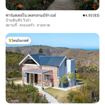
ฟาร์มสเตย์ใน เพลทเทนเบิร์ก เบย์
คะแนนเฉลี่ย 4.
4.93 (83)
บ้านดินดีๆ วิวป่า
สถานที่
·
ครอบครัว
·
ชายหาด
โดนใจเกสต์
โดนใจเกสต์ที่สุด