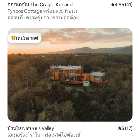
คอทเทจใน The Crags , Kurland
คะแนนเฉลี่ย 4.
4.95 (41)
Fynbos Cottage พร้อมสระว่ายน้ำ
สถานที่
·
ความคุ้มค่า
·
ความถูกต้อง
โดนใจเกสต์
โดนใจเกสต์ที่สุด
บ้านใน Nature's Valley
คะแนนเฉลี่ย
5 (17)
เอเมอรัลด์ ราวีน - ฟอเรสต์ ไฮด์อเวย์