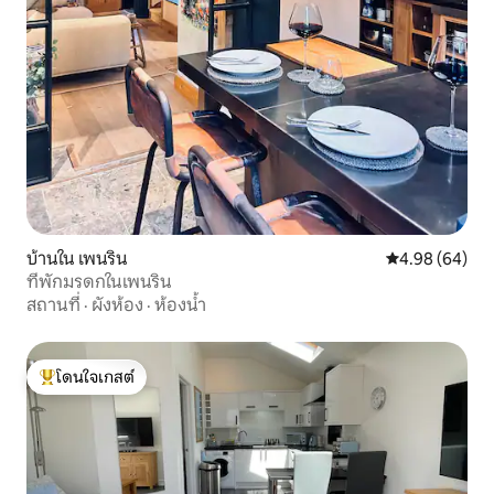
บ้านใน เพนริน
คะแนนเฉลี่ย 4.9
4.98 (64)
ที่พักมรดกในเพนริน
สถานที่
·
ผังห้อง
·
ห้องน้ำ
โดนใจเกสต์
โดนใจเกสต์ที่สุด