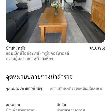
บ้านใน ทรูโร
คะแนนเฉลี่ย 5
5.0 (96)
แอนเน็กซ์ไฮด์อะเวย์ - ทรูโร คอร์นวอลล์
ความคุ้มค่า
·
สถานที่
·
ผังห้อง
จุดหมายปลายทางน่าสำรวจ
จุดหมายปลายทางใกล้ๆ
สถานที่ท่องเที่ยวยอดนิยมในละแวก
ลอนดอน
ดับลิน
บ้านพักตากอากาศ
บ้านพักตากอากาศ