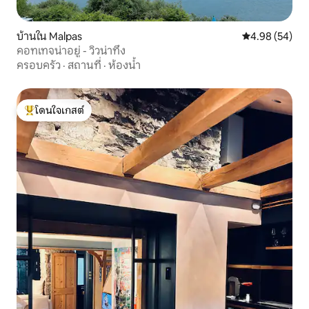
บ้านใน Malpas
คะแนนเฉลี่ย 4.
4.98 (54)
คอทเทจน่าอยู่ - วิวน่าทึ่ง
ครอบครัว
·
สถานที่
·
ห้องน้ำ
โดนใจเกสต์
โดนใจเกสต์ที่สุด