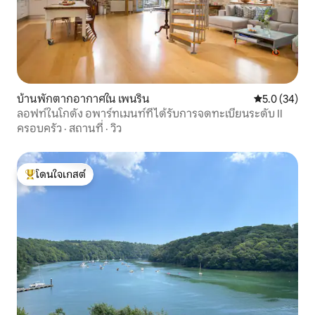
บ้านพักตากอากาศใน เพนริน
คะแนนเฉลี่ย 5
5.0 (34)
ลอฟท์ในโกดัง อพาร์ทเมนท์ที่ได้รับการจดทะเบียนระดับ II
ครอบครัว
·
สถานที่
·
วิว
โดนใจเกสต์
โดนใจเกสต์ที่สุด