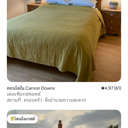
คอนโดใน Carnon Downs
คะแนนเฉลี่ย 4.
4.97 (61)
เดอะฟ็อกซ์คอตต์
สถานที่
·
ครอบครัว
·
สิ่งอำนวยความสะดวก
โดนใจเกสต์
โดนใจเกสต์ที่สุด