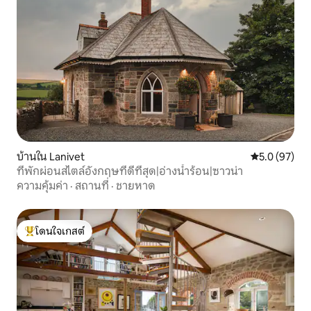
บ้านใน Lanivet
คะแนนเฉลี่ย 5
5.0 (97)
ที่พักผ่อนสไตล์อังกฤษที่ดีที่สุด|อ่างน้ำร้อน|ซาวน่า
ความคุ้มค่า
·
สถานที่
·
ชายหาด
โดนใจเกสต์
โดนใจเกสต์ที่สุด