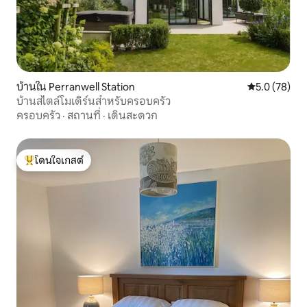
บ้านใน Perranwell Station
คะแนนเฉลี่ย 5
5.0 (78)
บ้านสไตล์โมเดิร์นสำหรับครอบครัว
ครอบครัว
·
สถานที่
·
เดินสะดวก
โดนใจเกสต์
โดนใจเกสต์ที่สุด