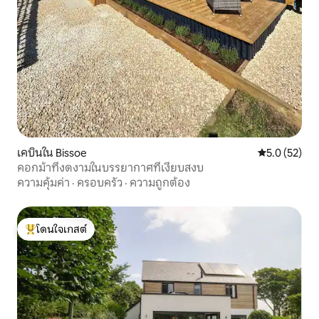
เคบินใน Bissoe
คะแนนเฉลี่ย 5
5.0 (52)
คอกม้าที่งดงามในบรรยากาศที่เงียบสงบ
ความคุ้มค่า
·
ครอบครัว
·
ความถูกต้อง
โดนใจเกสต์
โดนใจเกสต์ที่สุด