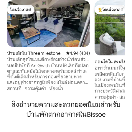
โดนใจเกสต์
โดนใจเกสต์
โดนใจเกสต์
โดนใจเกสต์ที่สุด
บ้านเล็กใน Threemilestone
คะแนนเฉลี่ย 4.94 จาก 5, 434 รีวิว
4.94 (434)
บ้านเล็กสุดโรแมนติกพร้อมอ่างน้ำร้อนส่วน
คอนโดใน เพนริน
ตัวและสวน
หลบไปพักที่ An Gwith บ้านหลังเล็กที่แปลก
อพาร์ทเมนท์ใหม่ที
ตาและทันสมัยในใจกลางคอร์นวอลล์ ทำเล
โนรามาพร้อมที่ชาร์
เพลิดเพลินกับการเข
ที่ตั้งดีเลิศสำหรับการท่องเที่ยวชายหาด
สวยงามที่บ้านที่เป็น
และอยู่ห่างจากทรูโรเพียง 3 ไมล์ ผ่อนคลาย
ในเมืองเพนรินที่มี
ในอ่างน้ำร้อนส่วนตัวสำหรับ 2 คน หรือเปิด
สถานที่
·
ความคุ้มค่า
·
ห้องน้ำ
ทางประวัติศาสตร์ ใก
ประตูพับ 2 ชั้นไปยังสวนที่เงียบสงบของคุณ
วิวพาโนรามาอันน่
ความคุ้มค่า
·
สถานที
ภายในมีระบบทำความร้อนใต้พื้น ห้องครัว
สบายบนเตียงของค
สิ่งอำนวยความสะดวกยอดนิยมสำหรับ
เชฟที่มีอุปกรณ์ครบครัน และสมาร์ททีวี
ห้องน้ำสุดหรูที่มี
บันไดแบบเกลียวนำไปยังห้องนอนบนชั้น
บ้านพักตากอากาศในBissoe
ที่พักแห่งนี้มีห้องค
ลอยที่อบอุ่นพร้อมเตียงเมมโมรี่โฟมขนาด
มีเฟอร์นิเจอร์และอ
คิงไซส์ รวม Wi-Fi เร็วและที่จอดรถฟรี เหมาะ
เล่นที่มีสไตล์ อุปกร
สำหรับการพักผ่อนของคู่รักที่ผ่อนคลาย
ลานระเบียงเพื่อปร