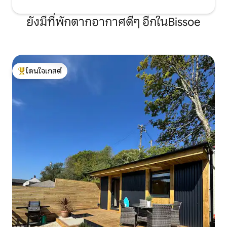
ยังมีที่พักตากอากาศดีๆ อีกในBissoe
โดนใจเกสต์
โดนใจเกสต์ที่สุด