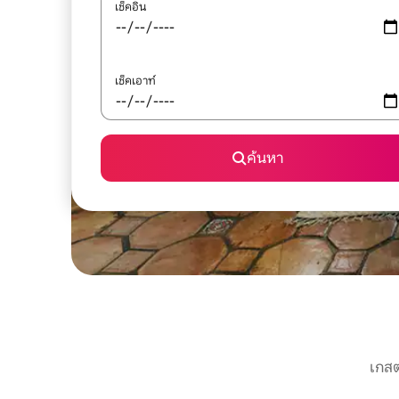
เช็คอิน
เช็คเอาท์
ค้นหา
เกสต