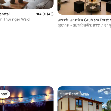
eratal
คะแนนเฉลี่ย 4.91 จาก 5, 43 รีวิว
4.91 (43)
im Thüringer Wald
 25 รีวิว
อพาร์ทเมนท์ใน Grub am Forst
สุขภาพ - สปาส่วนตัว: ซาวน่า จากุ
โรงภาพยนตร์
เกสต์
ซูเปอร์โฮสต์
์ที่สุด
ซูเปอร์โฮสต์