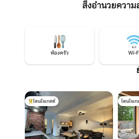
สิ่งอำนวยความ
แจ้ง (รวม ผ้าขนหนูเสื้อคลุมอาบน้ำและ
(โอเบอร์
ยาตั้งแต่ 10.00 น. - 18.00 น.) อย่าลังเลที่จะ
ทางกีฬาระ
เช่าจักรยานในช่วงฤดูร้อนโดยนัดหมาย เรา
สะดวก ไมน
จะยินดีให้คุณเลื่อนสำหรับเด็ก
บวร์กก็คุ
ง่าย
ห้องครัว
Wi-F
โดนใจเกสต์
โดนใจเกส
โดนใจเกสต์ที่สุด
โดนใจเกส