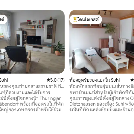
ต์
โดนใจเกสต์
ต์
โดนใจเกสต์ที่สุด
27 รีวิว
Suhl
คะแนนเฉลี่ย 5.0 จาก 5, 17 รีวิว
5.0 (17)
ห้องชุดรับรองแขกใน Suhl
ค
นของคุณท่ามกลางธรรมชาติ ที่
ห้องพักแขกที่อบอุ่นบนเส้นทาง
และงดงาม
เซลทัล
ท์ที่สวยงามและได้รับการ
อพาร์ทเมนท์สำหรับผู้เข้าพักที่ท
ม่นี้ตั้งอยู่ใจกลางป่า Thuringian
คุณภาพสูงแห่งนี้ตั้งอยู่ใจกลาง 
äbendorf พร้อมที่จอดรถในที่พัก
Dietzhausen ของเมือง Suhl พร้
หญ่ของเกษตรกรสำหรับใช้ร่วม
รถในที่พัก แหล่งช้อปปิ้งและร้านอ
ินป่าเฮเซลทัลราดเวกนำไปยัง
ในระยะเดินถึงได้ เส้นทางจักรยาน
ยตรง สามารถเดินทางโดยรถยนต์
นำไปสู่ทางผ่านที่พัก สระว่ายน้ำก
 นาทีและโดยระบบขนส่งสาธารณะ
ห่างออกไปประมาณ 300 ม. พื้นที่
ี่เล่นสกีและเดินป่าในป่าไทริงเกียน
เดินป่าใน Thuringian Forest (Obe