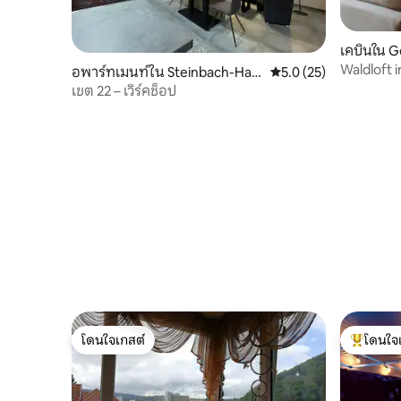
เคบินใน G
Waldloft 
อพาร์ทเมนท์ใน Steinbach-Halle
คะแนนเฉลี่ย 5.0 จาก 5,
5.0 (25)
nberg
เขต 22 – เวิร์คช็อป
โดนใจเกสต์
โดนใจ
โดนใจเกสต์
โดนใจเกสต