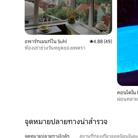
อพาร์ทเมนท์ใน Suhl
คะแนนเฉลี่ย 4.88 จาก 5, 
4.88 (49)
ห้องเช่าช่วงวันหยุดของเพตรา
คอนโดใน 
ผ่อนคลายแ
จุดหมายปลายทางน่าสำรวจ
จุดหมายปลายทางใกล้ๆ
สถานที่ท่องเที่ยวยอดนิยมในล