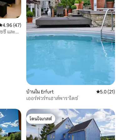
คะแนนเฉลี่ย 4.96 จาก 5, 47 รีวิว
4.96 (47)
ซซี่ และ
บ้านใน Erfurt
คะแนนเฉลี่ย 5.0 จาก 5,
5.0 (21)
เออร์ฟวร์ทเฮาส์พาราไดซ์
โดนใจเกสต์
โดนใจเกสต์