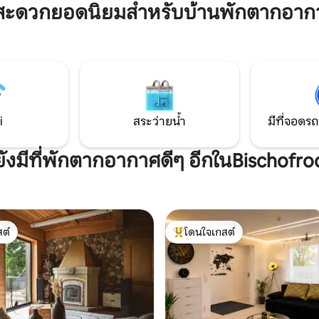
สะดวกยอดนิยมสำหรับบ้านพักตากอาก
ฮอฟพร้อมสิ่งอำนวยความสะดวก
สถานที่แข่งขันระดับนานาชาติแ
ดับนานาชาติและชมีเดเฟลด์) ได้
เหล็ก) ใช้เวลาเดินทางโดยรถยนต
ิงเกน เออร์ฟวร์ท ไวมาร์ หรือโค
-30 นาทีและมีระบบขนส่งสาธาร
้มค่ากับการไปเยือนและเดินทางได้
ทางไปมาอย่างดี
i
สระว่ายน้ำ
มีที่จอดรถ
ยังมีที่พักตากอากาศดีๆ อีกในBischofro
ต์
โดนใจเกสต์
ต์
โดนใจเกสต์ที่สุด