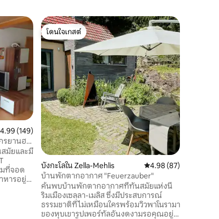
ลอฟท์ใน 
โดนใจเกสต์
โดนใจ
ห้องลอฟท
โดนใจเกสต์
โดนใจเกส
ปรับปรุงใ
สตูดิโอพร
สดใสแกลเ
ห้องน้ำใน
ความสูง 3
อย่างสวย
ธรรมชาติ
มากมาย ไ
อนุสาวรีย
อยู่บนหมู
ะแนนเฉลี่ย 4.99 จาก 5, 149 รีวิว
4.99 (149)
แสงอาทิตย
Rodachtal
จักรยานฮา
หญ้าของ
ันสมัยและมี
OT
บังกะโลใน Zella-Mehlis
คะแนนเฉลี่ย 4.98 จาก 5,
4.98 (87)
อมที่จอด
บ้านพักตากอากาศ "Feuerzauber"
าหารอยู่
ค้นพบบ้านพักตากอากาศที่ทันสมัยแห่งนี้
 Haseltal
ริมเมืองเซลลา-เมลิส ซึ่งมีประสบการณ์
ลางแจ้งอยู่
ธรรมชาติที่ไม่เหมือนใครพร้อมวิวพาโนรามา
เล่นสกีและ
ของหุบเขารูปเพอร์ทัลอันงดงามรอคุณอยู่
rhof ที่มี