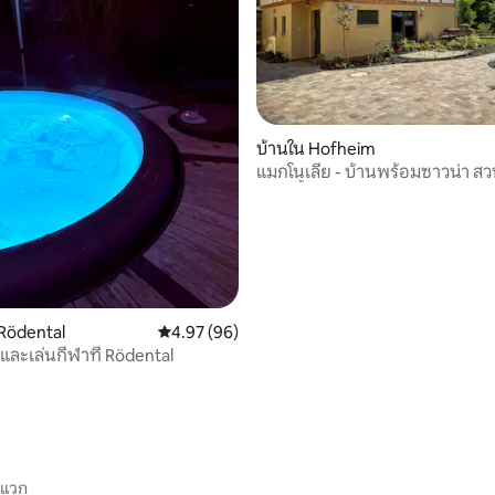
49 รีวิว
บ้านใน Hofheim
แมกโนเลีย - บ้านพร้อมซาวน่า ส
เสียงน้ำไหล
Rödental
คะแนนเฉลี่ย 4.97 จาก 5, 96 รีวิว
4.97 (96)
ละเล่นกีฬาที่ Rödental
ะแวก