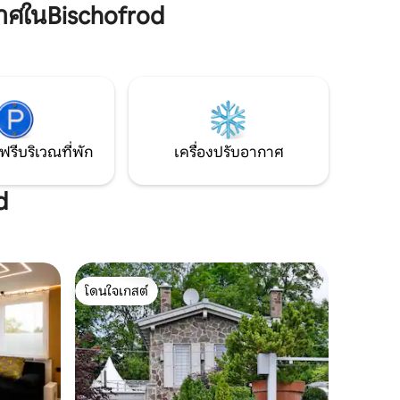
ห่างจากขอบป่าเพียง 200 เมตร คุณจะพบ
าศในBischofrod
ละสนามตี
กับที่พักผ่อนที่สมบูรณ์แบบในทุกฤดูกาล
์ภายใน 20
พื้นที่นั่งเล่นขนาด 60 ตารางเมตรได้รับการ
ณะการเดิน
ออกแบบด้วยวัสดุธรรมชาติคุณภาพสูง ที่
ชั้นล่างคุณจะพบกับพื้นที่นั่งเล่นที่อบอุ่น
พร้อมเก้าอี้โยกและเตาเผาเชื้อเพลิง ห้อง
ครัวที่มีอุปกรณ์ครบครัน และอ่างอาบน้ำหิน
ที่มีฝักบัวแบบฝนตก
ฟรีบริเวณที่พัก
เครื่องปรับอากาศ
d
โดนใจเกสต์
โดนใจเกสต์