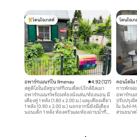
โดนใจเกสต์
โดนใจเกส
โดนใจเกสต์ที่สุด
โดนใจเกส
อพาร์ทเมนท์ใน Ilmenau
คะแนนเฉลี่ย 4.92 จาก 5, 1
4.92 (127)
คอนโดใน 
สตูดิโอในอัลซูนาห์ที่เรนสไตก์/ใกล้อิลเมา
การพักผ่อ
เงียบสงบ
อพาร์ทเมนท์พร้อมห้องนั่งเล่น/ห้องนอน มี
อพาร์ทเมน
เตียงคู่ 1 หลัง (1.80 x 2.00 ม.) และเตียงเดี่ยว
ปรับปรุงให
1 หลัง (0.90 x 2.00 ม.) นอกจากนี้ยังมีเตียง
ใน Suhl-M
นอนเด็ก 1 หลัง ห้องครัวและห้องอาบน้ำที่
สวนขนาดใ
อบอุ่นแยกเป็นสัดส่วนพร้อมอุปกรณ์ครบ
กัน ทางเด
ครัน ในฤดูร้อนมีที่นั่ง + นอนในสวน ในฤดู
ที่พักโด
หนาวทางเดินจะอยู่นอกประตู ซาวน่าส่วน
ใน 20-30
ตัวให้เช่าในฤดูร้อนพร้อมฝักบัวอาบน้ำกลาง
ไปยังพื้นท