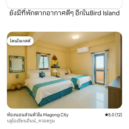
ห้องพัก 4 ห้อง เตียงนอนเป็น “เตียงคิงไซส์”
มีเพียงในห้องพัก 5 คนเท่านั้นที่มีเตียงควีน
ยังมีที่พักตากอากาศดีๆ อีกในBird Island
ไซส์และเตียงเดี่ยวเตียงทั้งหมดมีที่นอน
แบบกล่องกระดาษแยกกันเพื่อการนอน
หลับสบายห้องพักมีวิวทะเลและเกาะเล็กๆที่
มีชื่อห้องพัก! พวกคุณฉลาดมาก แค่ออก
จากเมืองมากงเพื่อช้อปปิ้ง ❤️
โดนใจเกสต์
โดนใจเกสต์
ห้องนอนส่วนตัวใน Magong City
คะแนนเฉลี่ย 5
5.0 (12)
บลูโอเชียนอินน์_ควอดรูม