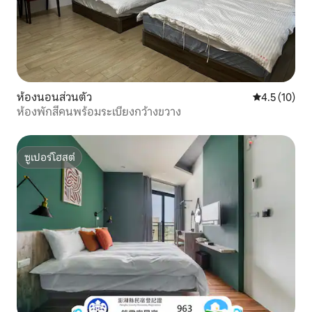
ห้องนอนส่วนตัว
คะแนนเฉลี่ย 4
4.5 (10)
ห้องพักสี่คนพร้อมระเบียงกว้างขวาง
ซูเปอร์โฮสต์
ซูเปอร์โฮสต์