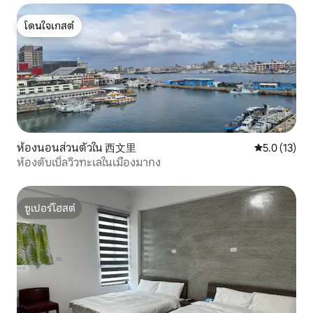
โดนใจเกสต์
โดนใจเกสต์
ห้องนอนส่วนตัวใน 西文里
คะแนนเฉลี่ย 5
5.0 (13)
ห้องดับเบิ้ลวิวทะเลในเมืองมากง
ซูเปอร์โฮสต์
ซูเปอร์โฮสต์