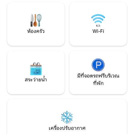
คนขับรถเพียง 12 นาทีจากเมือง เพลิดเพลิน
สำหรับการจองทั้งหลัง- ที่พักมีบ
กับชีวิตบนเกาะอย่างแท้จริง คุณมีสายตาดี
ต่อไปนี้: ※ บริการร
จริงๆ!โคจิมะเป็นโฮมสเตย์ที่ถูกต้องตาม
※โต๊ะไพ่นกกระจอก
กฎหมายเผยเคล็ดลับในการจอง: ดูวันที่ที่
※เกมบนโต๊ะ ※ห้องครัว (ต้องรักษาความ
เราว่างก่อนขอจองแล้วจองตั๋วเครื่องบิน
สะอาดหลังการใช้งาน) ※ข้อมูล
ห้องครัว
Wi-Fi
หรือตั๋วเรือ โฮมสเตย์ "สไตล์เกาะเล็กๆ" ตั้ง
สำหรับผู้เข้าพัก※ J
อยู่ใน "Zhongtun" ซึ่งเป็นที่ตั้งถิ่นฐานที่
ที่พักตามอำเภอใจในช
สวยงามบริสุทธิ์และอ่อนน้อมถ่อมตน
สอบถามหรือระหว่า
ใจกลางเกาะหลักของ Penghu ในทำเลที่
ต้องเปลี่ยนที่พัก จะ
ยอดเยี่ยมจากสนามบินเขตเมือง Ma Gong
พักจะเช็คอิน และจะ
ขับรถประมาณ 10 นาที เกสต์เฮาส์เปิดให้
เมื่อทั้งสองฝ่ายตกล
บริการในรูปแบบการให้เช่าส่วนตัว โดยรับผู้
เข้าพักครั้งละหนึ่งกลุ่มเท่านั้นเรามีวิวทะเลที่
มีที่จอดรถฟรีบริเวณ
ยอดเยี่ยมไม่ว่าคุณจะเพลิดเพลินกับอาหาร
สระว่ายน้ำ
ที่พัก
เช้าในลานบ้าน (อาหารเช้าเป็นอาหารพิเศษ
ของ Penghu ฟรี) หรือเลือกเพลิดเพลินกับ
พระอาทิตย์ตกดินด้วยชายามบ่ายหรือวิว
ทะเลตอนเย็น! ห้องพัก 5 ห้อง ได้แก่ ห้อง
พักสำหรับ 5 คน ห้องพักสำหรับ 4 คน ห้อง
พักสำหรับ 2 คนพร้อมเตียงโซฟา (2 ห้อง)
และห้องพักหรูแบบเตียงคู่ รองรับได้
ทั้งหมด 10-15 คน ห้องพักที่มีโซฟาเบด
เครื่องปรับอากาศ
แต่ละห้องรองรับเด็กเพิ่มเติมได้ 1-2 คน ใน