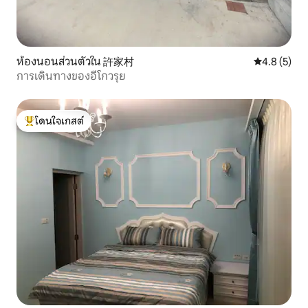
ห้องนอนส่วนตัวใน 許家村
คะแนนเฉลี่ย 
4.8 (5)
การเดินทางของอีโกวรุย
โดนใจเกสต์
โดนใจเกสต์ที่สุด