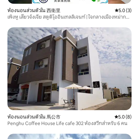
ห้องนอนส่วนตัวใน 西衛里
คะแนนเฉลี่ย 
5.0 (3)
เพิงหู เสี่ยวจ้งเจีย สตูดิโออินเทลลิเจนท์ | ใจกลางเมืองหม่ากง |
ห้องสวีทส่วนตัว (ห้องน้ำส่วนตัว) | ห้องพักสำหรับ 2 คน -
พร้อมระเบียง
ห้องนอนส่วนตัวใน 馬公市
คะแนนเฉลี่ย 
5.0 (8)
Penghu Coffee House Life cafe 302 ห้องสวีทสำหรับ 6 คน