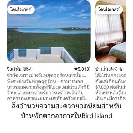
โดนใจเกสต์
โดนใจเกสต์
โดนใจเกสต์
โดนใจเกสต์
วิลล่าใน 澎湖
คะแนนเฉลี่ย 5.0 จาก 5, 8 รีวิว
5.0 (8)
บ้านใน 馬公市
จำกัดเฉพาะช่วงวันหยุดฤดูร้อนเท่านั้น!
โต๊ะไพ่นกกระจอกไฟ
อาหารหอยนางรมสดจากเกาะเผิงหู รับ
KTV (มีสนามบินรถรั
พิเศษช่วงวันหยุดฤดูร้อน ~ อาหารหอย
ตั้งแต่เดือนกันยาย
ประทานฟรี
นางรมสดจากเพ็งฮูฟรี!โฮมสเตย์ส่วนตัวที่มี
$7,000 ต่อคืนสำหร
วิวทะเล เหมาะสำหรับการเพลิดเพลินกับ
ห้องทั้งหลัง (ไม่เ
อาหารทะเลขณะชมทะเล!ห้องครัวแบบเปิด
เกิน จะมีการคิดเพิ่
โล่งและห้องนั่งเล่นขนาดใหญ่ที่รองรับได้ 20
ไพ่นกกระจอกไฟฟ้า ร้
สิ่งอำนวยความสะดวกยอดนิยมสำหรับ
คน!ยังมีระเบียงดาดฟ้าที่มีวิวทะเล 360
2 ที่จอดรถ และเข
บ้านพักตากอากาศในBird Island
องศาด้วย! ซื้อตั๋วเครื่องบินสำหรับวันหยุด
ยังมีร้านสะดวกซื้อ 
พักผ่อนช่วงฤดูร้อนไม่ได้ใช่ไหม?จองร้าน
สเตย์ มีร้านขายอ
อาหารดีๆ ไม่ได้เหรอ?เราช่วยแก้ปัญหา
ร้านกาแฟจีหลินชุ
ทั้งหมดนี้ได้! ห้องพัก 5 ห้องรองรับได้ 15-19
และชมวิวทะเลได้ โฮ