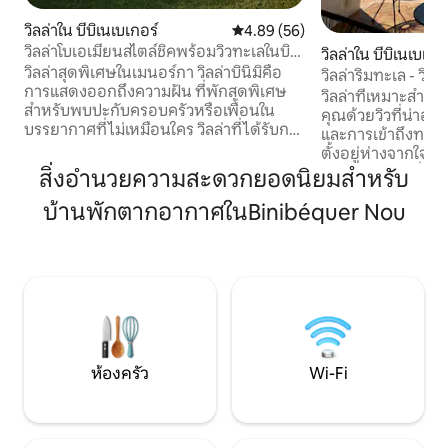
วิลล่าใน บีบิเนเบเกอร์
คะแนนเฉลี่ย 4.89 จาก 5, 56 รีวิว
4.89 (56)
วิลล่าโบเอเมียนสไตล์ชิคพร้อมวิวทะเลในบินิ
วิลล่าใน บีบิเนเบเกอ
เบกา
วิลล่าสุดพิเศษในเมนอร์กา วิลล่าบินิมิคือ
วิลล่าริมทะเล - วิ
การแสดงออกถึงความฝัน ที่พักสุดพิเศษ
โดยตรง
วิลล่าที่เหมาะสำหรั
สำหรับพบปะกับครอบครัวหรือเพื่อนใน
คุณด้วยวิวที่น่าอัศ
บรรยากาศที่ไม่เหมือนใคร วิลล่าที่ได้รับการ
และการเข้าถึงทะเลได้โดยต
ปรับปรุงใหม่และขยายขนาดอย่างสมบูรณ์
ตั้งอยู่ห่างจากใจกล
ในปี 2021 สามารถรองรับได้ 12 คน (ผู้ใหญ่
หมู่บ้านริมชายฝั่งที
สิ่งอำนวยความสะดวกยอดนิยมสำหรับ
สูงสุด 8 คนและเด็ก 4 คน) ด้วยความสะดวก
ความสะดวกทั้งหมด
สบายสูงสุด คุณจะเพลิดเพลินกับระเบียงที่มี
บ้านพักตากอากาศในBinibéquer Nou
และชายหาด) โดยใช้เ
หลังคาครอบคลุมขนาดมากกว่า 40 ตร.ม.
ยินดีต้อนรับคุณสู่ใ
พร้อมเลานจ์ที่ตกแต่งด้วยต้นไม้สีเขียว โต๊ะ
ขับกล่อมให้คุณนอ
ไม้เนื้อแข็งสวยงามที่รองรับผู้เข้าพักได้ 12
โนรามาซึ่งคุณสามา
คน และครัวสำหรับฤดูร้อน
ระเบียงขนาดใหญ่แ
เหมือนแม่เหล็ก
ห้องครัว
Wi-Fi