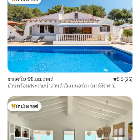
โดนใจเกสต์ที่สุด
ชาเลต์ใน บีบิเนเบเกอร์
คะแนนเฉลี่ย 5
5.0 (25)
บ้านพร้อมสระว่ายน้ำส่วนตัวในเมนอร์กา (มาร์มิราดา)
โดนใจเกสต์
โดนใจเกสต์ที่สุด