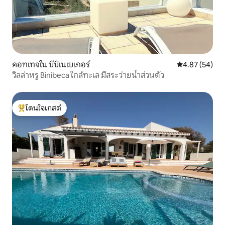
คอทเทจใน บีบิเนเบเกอร์
คะแนนเฉลี่ย 4.
4.87 (54)
วิลล่าหรู Binibeca ใกล้ทะเล มีสระว่ายน้ำส่วนตัว
โดนใจเกสต์
โดนใจเกสต์ที่สุด