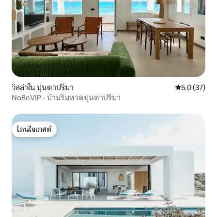
วิลล่าใน ปุนตาปรีมา
คะแนนเฉลี่ย 5
5.0 (37)
NoBeVIP - บ้านริมหาดปุนตาปริมา
โดนใจเกสต์
โดนใจเกสต์