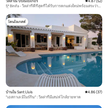
วิลล่าใน บีบิเนเบเกอร์
คะแนนเฉลี่ย 4.
4.87 (52)
5* Binifa - วิลล่าที่ดีที่สุดที่ได้รับการตกแต่งใหม่พร้อมสระว่าย
น้ำในเมนอร์กา
โดนใจเกสต์
โดนใจเกสต์
บ้านใน Sant Lluís
คะแนนเฉลี่ย 4.
4.86 (37)
"เอสกาเล มิโนร์กิน" : วิลล่าที่มีเสน่ห์ ใกล้ชายหาด