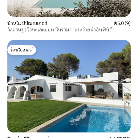
บ้านใน บีบิเนเบเกอร์
คะแนนเฉลี่ย 
5.0 (9)
วิลล่าหรู | วิวทะเลแบบพาโนรามา | สระว่ายน้ำอินฟินิตี้
โดนใจเกสต์
โดนใจเกสต์