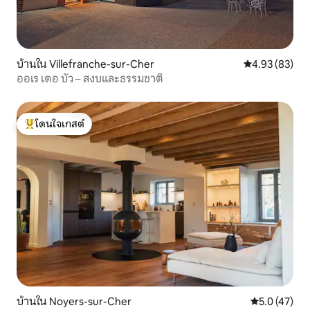
บ้านใน Villefranche-sur-Cher
คะแนนเฉลี่ย 4.
4.93 (83)
ออเร เดอ บัว – สงบและธรรมชาติ
โดนใจเกสต์
โดนใจเกสต์ที่สุด
บ้านใน Noyers-sur-Cher
คะแนนเฉลี่ย 5
5.0 (47)