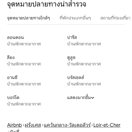
จุดหมายปลายทางน่าสำรวจ
จุดหมายปลายทางใกล้ๆ
ที่พักประเภทอื่นๆ
สถานที่ท่องเที่
ลอนดอน
ปารีส
บ้านพักตากอากาศ
บ้านพักตากอากาศ
ลียง
ตูลูซ
บ้านพักตากอากาศ
บ้านพักตากอากาศ
อานซี
บรัสเซลส์
บ้านพักตากอากาศ
บ้านพักตากอากาศ
บอร์โด
แสดงมากขึ้น
บ้านพักตากอากาศ
Airbnb
ฝรั่งเศส
แคว้นกลาง-วัลเดอลัวร์
Loir-et-Cher