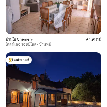
บ้านใน Chémery
คะแนนเฉลี่ย 4.
4.91 (11)
โคลส์ เดอ รอซซิโยล - บ้านหมี
โดนใจเกสต์
โดนใจเกสต์ที่สุด