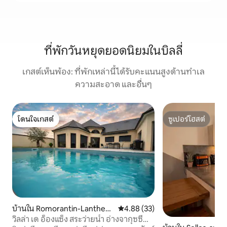
ที่พักวันหยุดยอดนิยมในบิลลี่
เกสต์เห็นพ้อง: ที่พักเหล่านี้ได้รับคะแนนสูงด้านทำเล
ความสะอาด และอื่นๆ
โดนใจเกสต์
ซูเปอร์โฮสต์
โดนใจเกสต์
ซูเปอร์โฮสต์
บ้านใน Romorantin-Lanthena
คะแนนเฉลี่ย 4.88 จาก 5, 33 รีวิว
4.88 (33)
y
วิลล่า เด อ็องแซ็ง สระว่ายน้ำ อ่างจากุซซี่