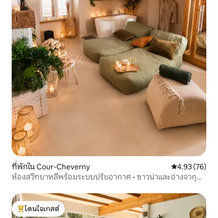
ที่พักใน Cour-Cheverny
คะแนนเฉลี่ย 4.
4.93 (76)
ห้องสวีทบาหลีพร้อมระบบปรับอากาศ • ซาวน่าและอ่างจากุซซี
ส่วนตัว
โดนใจเกสต์
โดนใจเกสต์ที่สุด