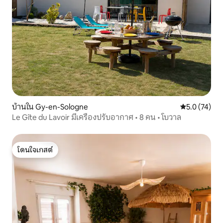
บ้านใน Gy-en-Sologne
คะแนนเฉลี่ย 5
5.0 (74)
Le Gîte du Lavoir มีเครื่องปรับอากาศ • 8 คน • โบวาล
โดนใจเกสต์
โดนใจเกสต์