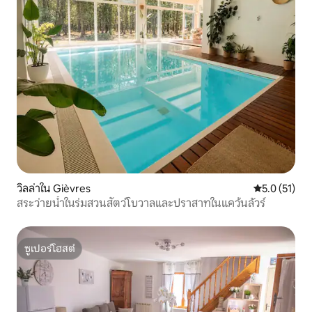
วิลล่าใน Gièvres
คะแนนเฉลี่ย 5
5.0 (51)
สระว่ายน้ำในร่มสวนสัตว์โบวาลและปราสาทในแคว้นลัวร์
ซูเปอร์โฮสต์
ซูเปอร์โฮสต์