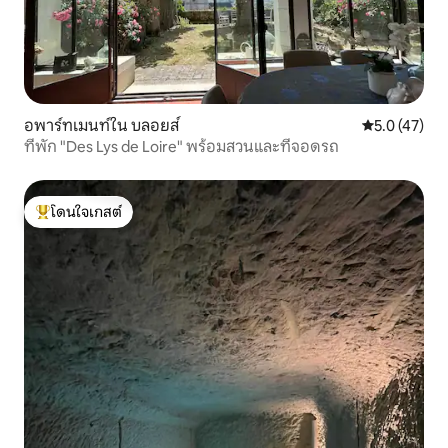
อพาร์ทเมนท์ใน บลอยส์
คะแนนเฉลี่ย 5
5.0 (47)
ที่พัก "Des Lys de Loire" พร้อมสวนและที่จอดรถ
โดนใจเกสต์
โดนใจเกสต์ที่สุด