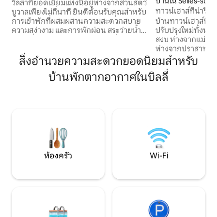
บ้านใน Selles-sur-
ใกล้โบวาล
วิลล่าที่ยอดเยี่ยมแห่งนี้อยู่ห่างจากสวนสัตว์
ทาวน์เฮาส์ที่น่ารื่น
บูวาลเพียงไม่กี่นาที ยินดีต้อนรับคุณสำหรับ
ดาว)
บ้านทาวน์เฮาส์ที่มีเ
การเข้าพักที่ผสมผสานความสะดวกสบาย
ปรับปรุงใหม่ทั้งหมด
ความสง่างาม และการพักผ่อน สระว่ายน้ำ
สงบ ห่างจากแม่น้ำ 
จาคุซซี่ส่วนตัวสำหรับ 6 คน ห้องนั่งเล่น
ห่างจากปราสาท 600 เมตร มีร
ขนาดใหญ่ที่สว่าง ห้องนอนที่สะดวกสบาย 2
อยู่ในระยะเดินถึง
ห้องน้ำ และห้องน้ำขนาดเล็ก 2 ห้อง: ทุก
สิ่งอำนวยความสะดวกยอดนิยมสำหรับ
เกษตรกรในท้องถิ่น
อย่างที่คุณต้องการเพื่อให้เพลิดเพลินกับ
บ้านพักตากอากาศในบิลลี่
ทำเลที่ตั้งเหมาะอย
การเข้าพักอย่างเต็มที่ ไม่ว่าคุณจะเป็น
สวนสัตว์บูวาล (15
ครอบครัว คู่รัก หรือกลุ่มเพื่อน ก็เพลิดเพลิน
แคว้นลัวร์ ได้แก่ เช
ไปกับบรรยากาศที่เงียบสงบและอบอุ่น
องบอร์ Le Gîte de Flandres เหมาะสำหรับ
ตั้งแต่วันที่ 1 พฤษภาคมเป็นต้นไป เราจะมี
การพักผ่อนกับคร
ห้องพักเพิ่มเติมที่มีเตียงโซฟาเพื่อรองรับผู้
ความสะดวกสบาย ค
เข้าพักเพิ่มอีก 2 คน
สำรวจเข้าด้วยกัน
ห้องครัว
Wi-Fi