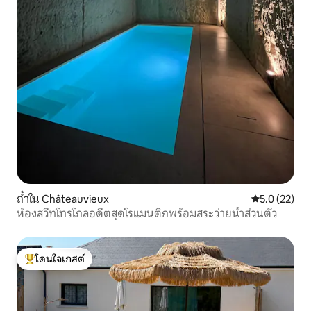
ถ้ำใน Châteauvieux
คะแนนเฉลี่ย 5
5.0 (22)
ห้องสวีทโทรโกลอดีตสุดโรแมนติกพร้อมสระว่ายน้ำส่วนตัว
โดนใจเกสต์
โดนใจเกสต์ที่สุด