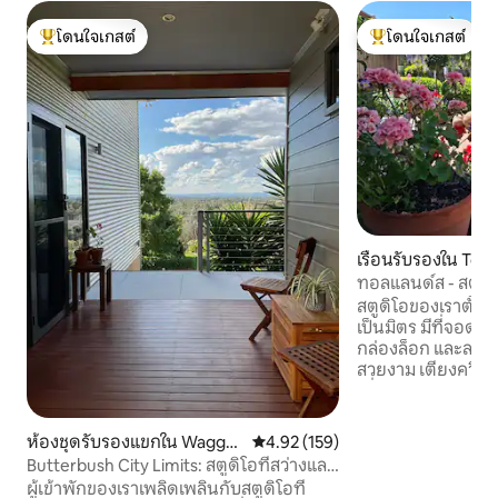
โดนใจเกสต์
โดนใจเกสต์
โดนใจเกสต์ที่สุด
โดนใจเกสต์ที่สุด
เรือนรับรองใน Toll
ทอลแลนด์ส - สตูด
สตูดิโอของเราตั้งอ
เป็นมิตร มีที่จอดรถ
กล่องล็อก และลานบ
สวยงาม เตียงควีนไซส์และโซฟาเดย์เบด
เดี่ยวมาพร้อมผ้าปู
ที่นอนและหมอน ผ้
อุ่นไฟฟ้า ห้องครัวขนาดเล็ก อาหารเช้าแบบ
ห้องชุดรับรองแขกใน Wagga
คะแนนเฉลี่ย 4.92 จาก 5, 159 รีวิว
4.92 (159)
ยุโรป กาแฟและชา นม
Wagga
Butterbush City Limits: สตูดิโอที่สว่างและ
และขนมปังปิ้ง ห้องน้ำทันสมัย ผ้าขนหนู
กว้างขวาง
ผู้เข้าพักของเราเพลิดเพลินกับสตูดิโอที่
และของใช้ในห้องน้ำคุณภา