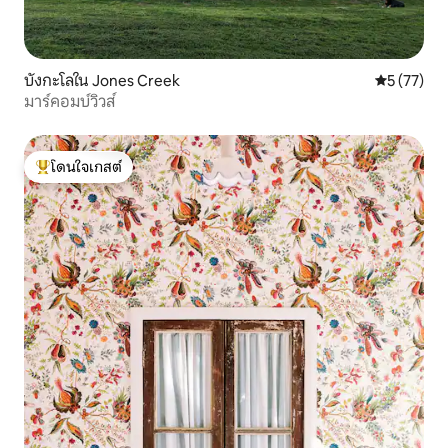
บังกะโลใน Jones Creek
คะแนนเฉลี่ย
5 (77)
มาร์คอมบ์วิวส์
โดนใจเกสต์
โดนใจเกสต์ที่สุด