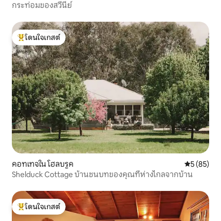
กระท่อมของสวีนีย์
โดนใจเกสต์
โดนใจเกสต์ที่สุด
คอทเทจใน โฮลบรูค
คะแนนเฉลี่ย
5 (85)
Shelduck Cottage บ้านชนบทของคุณที่ห่างไกลจากบ้าน
โดนใจเกสต์
โดนใจเกสต์ที่สุด