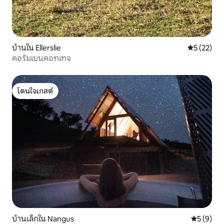
บ้านใน Ellerslie
คะแนนเฉลี่ย
5 (22)
คอรัมเบนคอทเทจ
โดนใจเกสต์
โดนใจเกสต์
บ้านเล็กใน Nangus
คะแนนเฉลี่
5 (9)