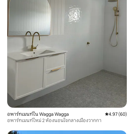
อพาร์ทเมนท์ใน Wagga Wagga
คะแนนเฉลี่ย 4.
4.97 (60)
อพาร์ทเมนท์ใหม่ 2 ห้องนอนใจกลางเมืองวากกา