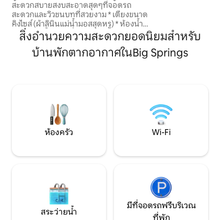
สะดวกสบายสงบสะอาดสุดๆที่จอดรถ
เครื่องปรับอากาศ อุ
สะดวกและวิวชนบทที่สวยงาม * เตียงขนาด
พยายามอย่างเต็มที่
คิงไซส์ (ผ้าลินินแม่น้ำมอสสุดหรู) * ห้องน้ำ
คุณสะดวกสบาย ขอใ
(ห้องอาบน้ำโต๊ะเครื่องแป้งห้องสุขา) * วงจร
สิ่งอำนวยความสะดวกยอดนิยมสำหรับ
ย้อนกลับเครื่องปรับอากาศพัดลมเพดาน *
บ้านพักตากอากาศในBig Springs
ครัวเล็ก (ตู้เย็นเครื่องปิ้งขนมปังไมโครเวฟ
เตาแม่เหล็กไฟฟ้ากาต้มน้ำกระทะเครื่อง
ถ้วยชามชุดมีดช้อนส้อม) * ชั้นวางของและ
พื้นที่แขวนสำหรับเสื้อผ้า * สิ่งอำนวยความ
สะดวกในการรีดผ้าและการเข้าถึง WM *
ลานบ้านการตั้งค่ากลางแจ้งบาร์บีคิวแก๊ส *
ที่จอดรถ นอกถนน * เลานจ์ทีวีโต๊ะ/โต๊ะ
ทำงาน * Wi-Fi (Telstra NBN Wireless)
ห้องครัว
Wi-Fi
มีที่จอดรถฟรีบริเวณ
สระว่ายน้ำ
ที่พัก