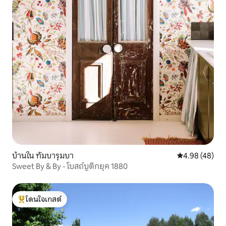
บ้านใน ทัมบารุมบา
คะแนนเฉลี่ย 4.
4.98 (48)
Sweet By & By - โบสถ์บูติกยุค 1880
โดนใจเกสต์
โดนใจเกสต์ที่สุด