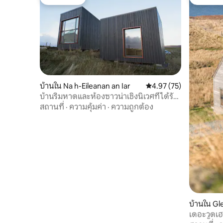
โดนใจเกสต์
โดนใจเกส
บ้านใน Na h-Eileanan an Iar
คะแนนเฉลี่ย 4.97 จาก 5, 
4.97 (75)
บ้านริมหาดและห้องซาวน่าเชิงนิเวศที่ได้รับ
รางวัล
สถานที่
·
ความคุ้มค่า
·
ความถูกต้อง
บ้านใน Gl
เดอะวูดเฮ