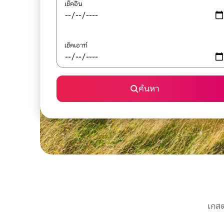
เช็คอิน
เช็คเอาท์
ค้นหา
เกสต