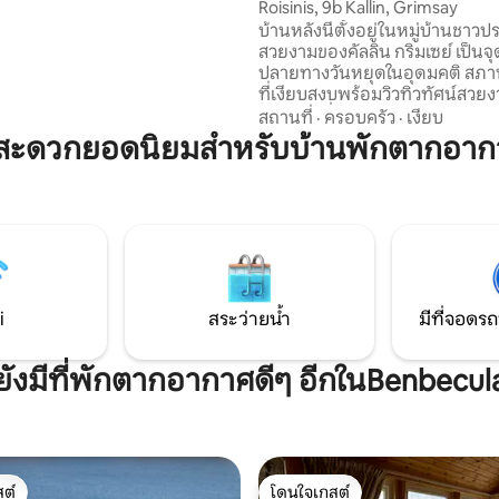
Roisinis, 9b Kallin, Grimsay
่ามันค่อนข้างเล็ก มีเครื่องนอนและ
ครื่องทำความร้อน ทีวี และ Wi-Fi
บ้านหลังนี้ตั้งอยู่ในหมู่บ้านชาวปร
วยเพิ่มความอบอุ่นและสะดวก
สวยงามของคัลลิน กริมเซย์ เป็น
บการเข้าพัก
ปลายทางวันหยุดในอุดมคติ สภาพแวดล้อม
ที่เงียบสงบพร้อมวิวทิวทัศน์สวย
หน้าต่างที่หันหน้าไปทางทิศใต้แ
สถานที่
·
ครอบครัว
·
เงียบ
เพดาน นั่งพักผ่อนและเพลิดเพลินกับวิว
มสะดวกยอดนิยมสำหรับบ้านพักตากอาก
ทิวทัศน์อันงดงาม มองไปยังเกาะ
รัม และเนินเขาในท้องถิ่นของนอร์
และเซาท์ยูอิสต์ เพลิดเพลินกับยามเย็นฤดู
ร้อนที่สวยงามพร้อมพระอาทิตย์
งดงาม เดิน 5 นาทีจาก Kallin Shellf
ขายปลา/หอยที่คัดสรรมาอย่างดี เลขที่ใบ
อนุญาต: ES01042F
i
สระว่ายน้ำ
มีที่จอดรถ
ยังมีที่พักตากอากาศดีๆ อีกในBenbecul
ต์
โดนใจเกสต์