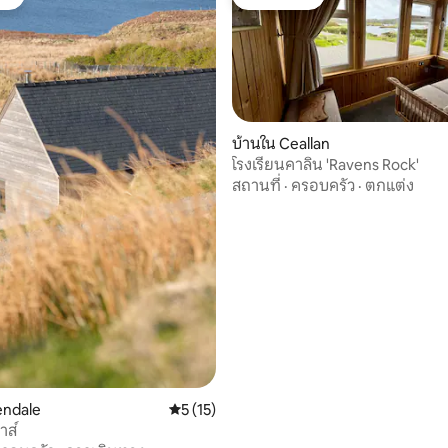
ต์
โดนใจเกสต์
บ้านใน Ceallan
โรงเรียนคาลิน 'Ravens Rock'
75 รีวิว
สถานที่
·
ครอบครัว
·
ตกแต่ง
endale
คะแนนเฉลี่ย 5 จาก 5, 15 รีวิว
5 (15)
าส์