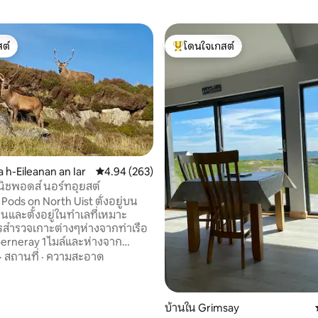
ต์
โดนใจเกสต์
ต์
โดนใจเกสต์ที่สุด
 h-Eileanan an Iar
คะแนนเฉลี่ย 4.94 จาก 5, 263 รีวิว
4.94 (263)
26 รีวิว
ิชพอดส์ นอร์ทอุยสต์
Pods on North Uist ตั้งอยู่บน
านและตั้งอยู่ในทำเลที่เหมาะ
สำรวจเกาะต่างๆห่างจากท่าเรือ
erneray 1 ไมล์และห่างจาก
ต่ละพ็อดเป็นแบบเปิด
·
สถานที่
·
ความสะอาด
ครัวเล็กๆ พื้นที่นั่งรับประทาน
นที่นอน และห้องอาบน้ำ เตียง 3/4
ด รองรับได้สูงสุด 4 คน เหมาะ
บ้านใน Grimsay
สำหรับ 2 คนหากมีผู้ใหญ่ 4 คนคุณ