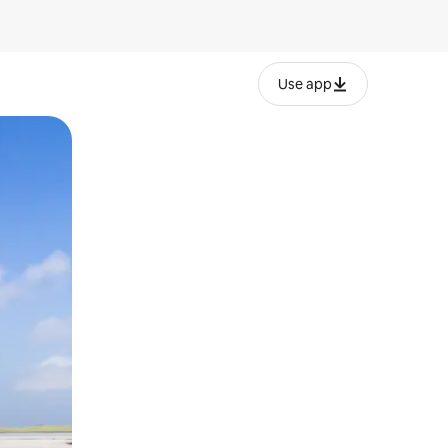
Use app