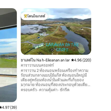
บ้านใน Is
โดนใจเกสต์
โดนใจเก
Cnoc na 
โดนใจเกสต์ที่สุด
โดนใจเก
Cnoc na M
ห้องนอนแล
กับร้านค
สะดวกในกา
เยี่ยมสำ
สถานที่
·
และหมู่เกาะใกล้เคีย
สวนล้อมร
เด็กๆเล่น
ชาเลต์ใน Na h-Eileanan an Iar
คะแนนเฉลี่ย 4.96 จาก 5, 
4.96 (220)
รถส่วนตัว
คาราวานบนครอฟท์
รวมอยู่ด้ว
คาราวาน 2 ห้องนอนพร้อมเครื่องทำความ
อยู่ห่างจ
ร้อนส่วนกลางแบบใช้แก๊ส ห้องนอนใหญ่มี
สวยงามแล
เตียงคู่พร้อมห้องน้ำในตัวและที่เก็บของ
นาที
มากมาย ห้องนอนที่สองประกอบด้วยเตียง
เดี่ยว 2 เตียงและที่เก็บของ ห้องน้ำหลักมี
ครอบครัว
·
ความคุ้มค่า
·
ซักรีด
ห้องอาบน้ำฝักบัวแบบวอล์กอินแบบปิดสนิท
ห้องครัว/พื้นที่นั่งเล่นเป็นแบบเปิดโล่งพร้อม
ตู้เย็นขนาดใหญ่ตู้แช่แข็งเตาแก๊สไมโครเวฟ
คะแนนเฉลี่ย 4.97 จาก 5, 39 รีวิว
4.97 (39)
กาต้มน้ำและเครื่องปิ้งขนมปัง พื้นที่นั่งเล่นมี