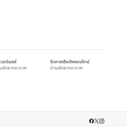
เวอร์เนสส์
นิวคาสเซิลอัพพอนไทน์
านพักตากอากาศ
บ้านพักตากอากาศ