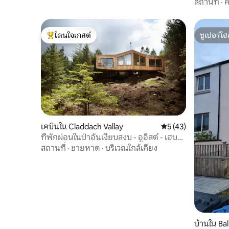
สถานที่
·
ค
โดนใจเกสต์
ซูเปอร์โฮ
โดนใจเกสต์ที่สุด
ซูเปอร์โฮ
เคบินใน Claddach Vallay
คะแนนเฉลี่ย 5 จาก 5,
5 (43)
ที่พักผ่อนในป่าอันเงียบสงบ - อูอิสต์ - เฮบริ
ดีสออเตอร์ - สแต็ก
สถานที่
·
ชายหาด
·
บริเวณใกล้เคียง
บ้านใน Bal