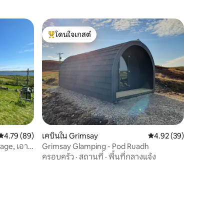
โดนใจเกสต์
โดนใจเกสต์ที่สุด
คะแนนเฉลี่ย 4.79 จาก 5, 89 รีวิว
4.79 (89)
เคบินใน Grimsay
คะแนนเฉลี่ย 4.92 จาก 5,
4.92 (39)
age, เอา
Grimsay Glamping - Pod Ruadh
ครอบครัว
·
สถานที่
·
พื้นที่กลางแจ้ง