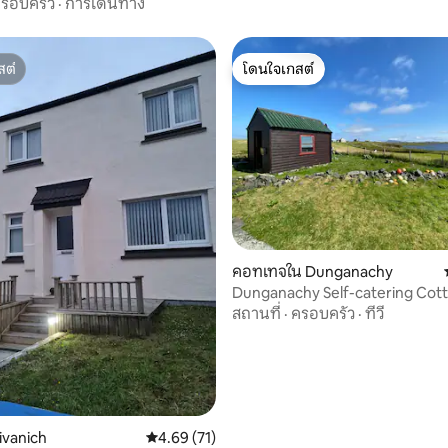
รอบครัว
·
การเดินทาง
สต์
โดนใจเกสต์
สต์
โดนใจเกสต์
 43 รีวิว
คอทเทจใน Dunganachy
Dunganachy Self-catering Cott
เตอร์เฮบริดีส
สถานที่
·
ครอบครัว
·
ทีวี
ivanich
คะแนนเฉลี่ย 4.69 จาก 5, 71 รีวิว
4.69 (71)