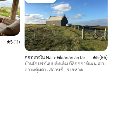
โดนใจเกสต์ที่สุด
คะแนนเฉลี่ย 5 จาก 5, 11 รีวิว
5 (11)
คอทเทจใน Na h-Eileanan an Iar
คะแนนเฉลี่ย 5 จาก 5,
5 (86)
บ้านโครฟท์แบบดั้งเดิม ที่ล็อคคาร์แนน เซาท์
อูอิสต์
ความคุ้มค่า
·
สถานที่
·
ชายหาด