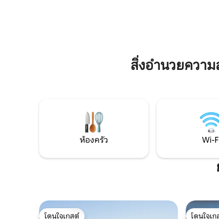
อาจรู้สึกว
ป่าที่มีวิวที่สวยงาม ที่พักแห่งนี้เป็นสถาน
ผ้าขนหนู เ
ที่พักผ่อนที่สมบูรณ์แบบและสงบสุข The
ทั้งหมดช่
Farm Tea Room เปิดให้บริการวันพุธ
สบายให้กั
พฤหัสบดีศุกร์ (ดูเว็บไซต์)
สิ่งอำนวยควา
ห้องครัว
Wi-F
โดนใจเกสต์
โดนใจเกส