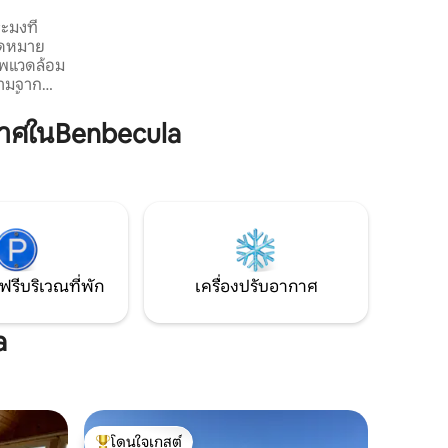
สมาร์ททีวีขนาด 32 นิ้วพร้อมวิวฟรีไฟไหม้
ไฟฟ้าและโซฟาปรับนอน 2 ตัว ห้องนั่งเล่น
ะมงที่
เปิดออกไปยังพื้นที่นอกชานผ่านประตู
จุดหมาย
ระเบียงคู่
งามจาก
บบพื้นจรด
าศในBenbecula
สกาย เกาะ
ทยูอิสต์
ตกดินอัน
ish ที่
ฟรีบริเวณที่พัก
เครื่องปรับอากาศ
a
โดนใจเกสต์