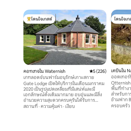
โดนใจเกสต์
โดนใจเกส
โดนใจเกสต์ที่สุด
โดนใจเกส
เคบินใน Na
คอทเทจใน Waternish
คะแนนเฉลี่ย 5 จาก 5, 2
5 (226)
ออตเทอร์น
เกทลอดจ์บนฟาร์มอนุรักษ์เกาะสกาย
Otternish 
Gate Lodge เปิดให้บริการในเดือนมกราคม
พื้นที่ทำง
2020 เป็นรูปแปดเหลี่ยมที่มีเสน่ห์และมี
สำหรับการ
เอกลักษณ์ดั้งเดิมมากมาย อบอุ่นและมีสิ่ง
ข้ามฟาก B
อำนวยความสะดวกครบครันได้รับการ
Lochmaddy 10 ไมล์ แ
ปรับปรุงใหม่ทั้งหมดและตั้งอยู่ในบริเวณ
ครอบครัว
สถานที่
·
ความคุ้มค่า
·
เงียบ
โล่ง มีห้อง
ฟาร์มอนุรักษ์ที่ใช้งานได้ ห้ามสูบบุหรี่เด็ด
อาหาร พื้
ขาด เดินเพียง 10 นาทีจากร้านอาหาร Loch
และโซฟาเบ
Bay, Stein Inn, Skyeskyns และ Diver's Eye
อย่างยิ่ง
ที่พักแห่งนี้ล้อมรอบด้วยธรรมชาติและสัตว์