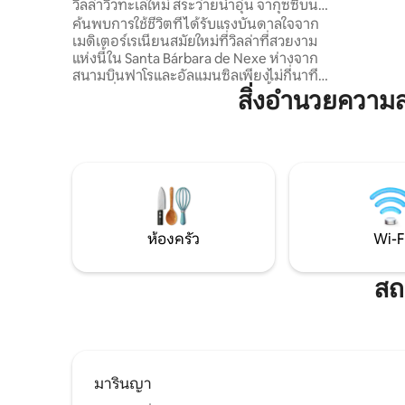
Nexe
วิลล่าวิวทะเลใหม่ สระว่ายน้ำอุ่น จากุซซี่บน
ปรับปรุงใ
ดาดฟ้า
ค้นพบการใช้ชีวิตที่ได้รับแรงบันดาลใจจาก
สะดวกส่วน
เมดิเตอร์เรเนียนสมัยใหม่ที่วิลล่าที่สวยงาม
แทนที่ด้ว
แห่งนี้ใน Santa Bárbara de Nexe ห่างจาก
ธรรมชาติท
สนามบินฟาโรและอัลแมนซิลเพียงไม่กี่นาที
สำหรับประ
สถานที่พักผ่อนอันเงียบสงบแห่งนี้มีสระว่าย
สิ่งอำนวยความ
น้ำอุ่นจากุซซี่บนดาดฟ้าการใช้ชีวิตในร่ม -
กลางแจ้งที่ไร้รอยต่อห้องครัวกลางแจ้งและ
การตกแต่งภายในสไตล์เมดิเตอร์เรเนียนที่
สง่างาม เหมาะสำหรับครอบครัว คู่รัก หรือ
กลุ่มที่กำลังมองหาการพักผ่อนที่น่าจดจำ
ด้วยเส้นทางเดินป่า วิวชนบท และการเข้าถึง
ชายหาด สนามกอล์ฟ แหล่งช็อปปิ้ง และร้าน
อาหาร ส่งข้อความถึงเรา!
ห้องครัว
Wi-F
สถ
มารินญา