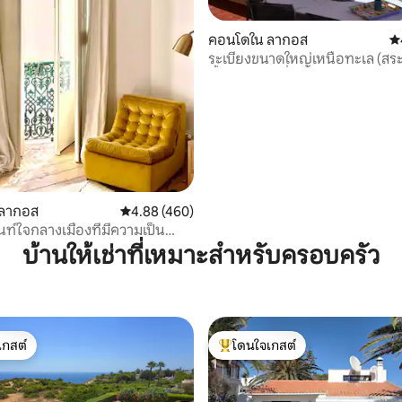
คอนโดใน ลากอส
คะ
18 รีวิว
ระเบียงขนาดใหญ่เหนือทะเล (สระ
น้ำ/WI-FI/เครื่องปรับอากาศ)
 ลากอส
คะแนนเฉลี่ย 4.88 จาก 5, 460 รีวิว
4.88 (460)
ท์ใจกลางเมืองที่มีความเป็น
สตร์
บ้านให้เช่าที่เหมาะสำหรับครอบครัว
เกสต์
โดนใจเกสต์
์ที่สุด
โดนใจเกสต์ที่สุด