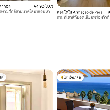
 ลากอส
คะแนนเฉลี่ย 4.92 จาก 5, 307 รีวิว
4.92 (307)
วยงาม/ใกล้ชายหาดโดนาแอนนา
77 รีวิว
คอนโดใน Armação de Pêra
ค
เพนท์เฮาส์ที่ยอดเยี่ยมพร้อมวิวท
ต์
โดนใจเกสต์
ต์
โดนใจเกสต์ที่สุด