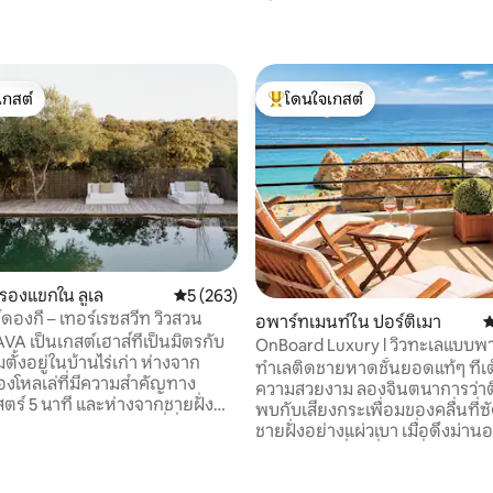
เกสต์
โดนใจเกสต์
์ที่สุด
โดนใจเกสต์ที่สุด
บรองแขกใน ลูเล
คะแนนเฉลี่ย 5 จาก 5, 263 รีวิว
5 (263)
ดองกี้ – เทอร์เรซสวีท วิวสวน
อพาร์ทเมนท์ใน ปอร์ติเมา
ค
A เป็นเกสต์เฮาส์ที่เป็นมิตรกับ
OnBoard Luxury l วิวทะเลแบบพ
มตั้งอยู่ในบ้านไร่เก่า ห่างจาก
ติดชายหาด
ทำเลติดชายหาดชั้นยอดแท้ๆ ที่เ
องโหลเล่ที่มีความสำคัญทาง
ความสวยงาม ลองจินตนาการว่าตื
สตร์ 5 นาที และห่างจากชายฝั่ง
พบกับเสียงกระเพื่อมของคลื่นที่ซั
นฟาโร 20 นาที สถานที่ที่ความ
ชายฝั่งอย่างแผ่วเบา เมื่อดึงม่า
ละการเข้าถึงมาบรรจบกัน ห้อง
ได้พบกับวิวที่น่าตื่นตาตื่นใจขอ
 3 ห้องพร้อมสวนส่วนตัวและ
อันกว้างใหญ่และเปล่งประกายที
34 รีวิว
้าพักในหอพักลาอดีต ซึ่งได้รับการ