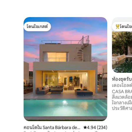
โดนใจเกสต์
โดนใจ
โดนใจเกสต์
โดนใจเกสต
ห้องชุดรั
เดอะโอลด์
CASA BRAV
สิ่งแวดล้อ
ใจกลางเมื
ประวัติศา
และสนามบิ
เงียบสงบแ
สวีทอิสระ
คอนโดใน Santa Bárbara de
คะแนนเฉลี่ย 4.94 จาก 5, 2
4.94 (234)
ระเบียง เข