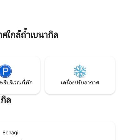
 Luxury มี
และชายหาด/เมืองของอัลบูเฟรา สระว่ายน้ำ
รู้สึกสงบ
ส่วนตัวพร้อมวิวทะเล ทำเลใจกลางเมือง ที่
ิตริมหาด
จอดรถสะดวกสินค้าทั้งหมดในระยะ 100
สร้างความ
เมตร เดิน 4 นาทีจากชายหาด อพาร์ทเมนท์
ื่อนฝูง
อยู่บนชั้น 3 (และชั้นสุดท้าย) ของวิลล่าอัล
นรับคุณ
การ์เวียนทั่วไป 3 ชั้น
ใกล้ถ้ำเบนากิล
ฟรีบริเวณที่พัก
เครื่องปรับอากาศ
กิล
Benagil