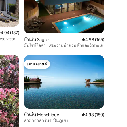
ะแนนเฉลี่ย 4.94 จาก 5, 137 รีวิว
4.94 (137)
asa vista
บ้านใน Sagres
คะแนนเฉลี่ย 4.98 จาก 5, 
4.98 (165)
ซันไรซ์วิลล่า - สระว่ายน้ำส่วนตัวและวิวทะเล
โดนใจเกสต์
โดนใจเกสต์
บ้านใน Monchique
คะแนนเฉลี่ย 4.98 จาก 5, 
4.98 (180)
คาซาจาคารันดาในภูเขา