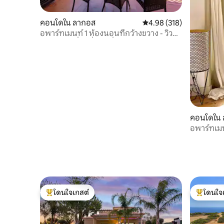
คอนโดใน ลากอส
คะแนนเฉลี่ย 4.98 จาก 5, 3
4.98 (318)
อพาร์ทเมนท์ 1 ห้องนอนที่กว้างขวาง - วิว
มหาสมุทรที่น่าตื่นตาตื่นใจ
คอนโดใน
อพาร์ทเมน
ประวัติศา
โดนใจเกสต์
โดนใจ
โดนใจเกสต์ที่สุด
โดนใจเกสต