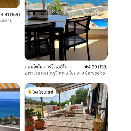
ะแนนเฉลี่ย 4.91 จาก 5, 169 รีวิว
4.91 (169)
ี่งดงาม
คอนโดใน คาร์โวเออิโร
คะแนนเฉลี่ย 4.99 จาก 5, 
4.99 (139)
อพาร์ทเมนท์หรูวิวทะเลใจกลาง Carvoeiro
โดนใจเกสต์
โดนใจเกสต์ที่สุด