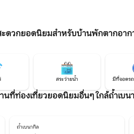
สู่ขอบฟ้า อพาร์ทเมนท์ On Board
หม่ด้วยหินพร้อมสิ่งอำนวยความ
เสน่ห์อย่างที่ชื่อบอก กระตุ้นความ
ตัว ในปี 2026 อาหารเช้าจะถูก
และการพักผ่อน โอบรับการใช้ชีว
ยตะกร้าต้อนรับอาหารชั้นเลิศ
Praia da Rocha เป็นที่พักสำหรับ
ี่ดุร้ายและสระว่ายน้ำธรรมชาติ
ทรงจำอันล้ำค่ากับครอบครัวและเพ
สบการณ์อัลการ์ฟที่ไม่เหมือนใคร
อย่างแน่นอน เรายินดีที่จะได้ต้อ
สะดวกยอดนิยมสำหรับบ้านพักตากอากาศ
“On Board”
i
สระว่ายน้ำ
มีที่จอดรถ
านที่ท่องเที่ยวยอดนิยมอื่นๆ ใกล้ถ้ำเบนา
ถ้ำเบนากิล