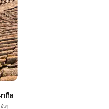
นากิล
อื่นๆ