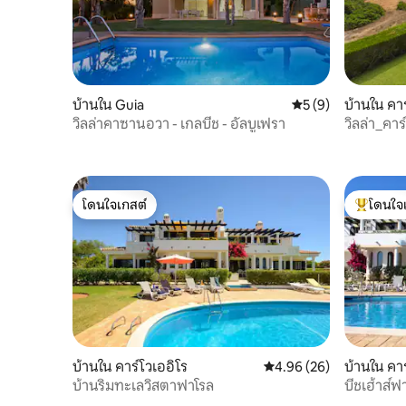
บ้านใน Guia
คะแนนเฉลี่ย 5 จาก 5
5 (9)
บ้านใน คาร
วิลล่าคาซานอวา - เกลบีช - อัลบูเฟรา
วิลล่า_คาร
โดนใจเกสต์
โดนใจ
โดนใจเกสต์
โดนใจเกสต
บ้านใน คาร์โวเออิโร
คะแนนเฉลี่ย 4.96 จาก 5, 
4.96 (26)
บ้านใน คาร
บ้านริมทะเลวิสตาฟาโรล
บีชเฮ้าส์