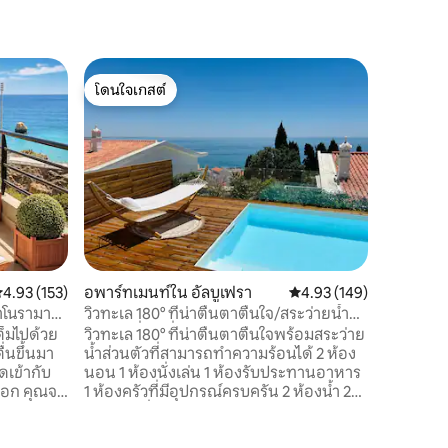
อพาร์ทเม
โดนใจเกสต์
โดนใจ
อพาร์ทเมน
โดนใจเกสต์
โดนใจเกส
ในย่านเมื
อพาร์ทเม
โมเดิร์นท
ในย่านเก
เมืองแต่
พาร์ทเมน
ห่างจากใจ
ด้านหน้า
ระเบียงด้
ทางเข้าระ
ะแนนเฉลี่ย 4.93 จาก 5, 153 รีวิว
4.93 (153)
อพาร์ทเมนท์ใน อัลบูเฟรา
คะแนนเฉลี่ย 4.93 จาก 5, 
4.93 (149)
ห้องครัวท
ทะเลและห
าโนรามา
วิวทะเล 180° ที่น่าตื่นตาตื่นใจ/สระว่ายน้ำ
เคเบิลทีวี
ส่วนตัวที่มีเครื่องทำความร้อน
ต็มไปด้วย
วิวทะเล 180° ที่น่าตื่นตาตื่นใจพร้อมสระว่าย
่นขึ้นมา
น้ำส่วนตัวที่สามารถทำความร้อนได้ 2 ห้อง
ดเข้ากับ
นอน 1 ห้องนั่งเล่น 1 ห้องรับประทานอาหาร
นออก คุณจะ
1 ห้องครัวที่มีอุปกรณ์ครบครัน 2 ห้องน้ำ 2
งมหาสมุทร
ระเบียง เพิ่งปรับปรุงใหม่และมีอุปกรณ์ครบ
่ทอดยาวไป
ครัน ทันสมัยและมีสไตล์ วิวทะเลที่ยอดเยี่ยม