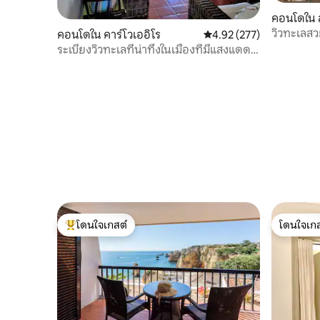
คอนโดใน
วิวทะเลส
คอนโดใน คาร์โวเออิโร
คะแนนเฉลี่ย 4.92 จาก 5, 2
4.92 (277)
ระเบียงวิวทะเลที่น่าทึ่งในเมืองที่มีแสงแดดดี
อย่างคาร์โวเอโร
โดนใจเกสต์
โดนใจเกส
โดนใจเกสต์ที่สุด
โดนใจเกส