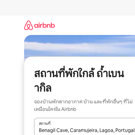
ข้าม
ไป
ยัง
เนื้อหา
สถานที่พักใกล้ ถ้ำเบน
ากิล
จองบ้านพักตากอากาศ บ้าน และที่พักอื่นๆ ที่ไม่
เหมือนใครใน Airbnb
สถานที่
ใช้ลูกศรขึ้นลง หรือใช้การสัมผัสหรือปัด เพื่อสำรวจผ