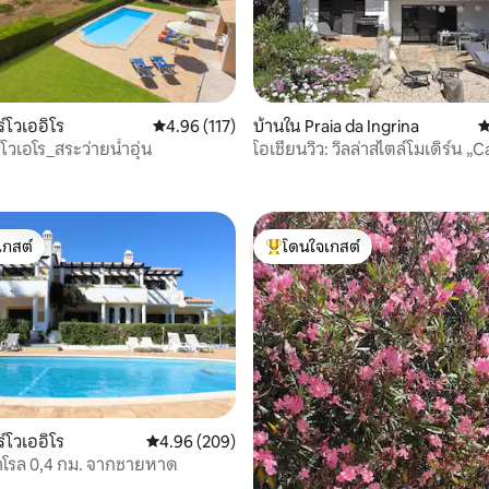
, 9 รีวิว
์โวเออิโร
คะแนนเฉลี่ย 4.96 จาก 5, 117 รีวิว
4.96 (117)
บ้านใน Praia da Ingrina
ค
์โวเอโร_สระว่ายน้ำอุ่น
โอเชียนวิว: วิลล่าสไตล์โมเดิร์น „C
do mar“
เกสต์
โดนใจเกสต์
์ที่สุด
โดนใจเกสต์ที่สุด
26 รีวิว
์โวเออิโร
คะแนนเฉลี่ย 4.96 จาก 5, 209 รีวิว
4.96 (209)
ฟาโรล 0,4 กม. จากชายหาด