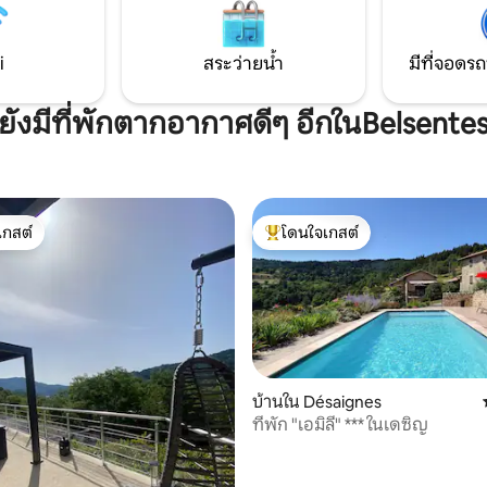
ให้ ที่จอดรถจักรยานท้องถิ่น/รถ
จักรยานยนต์
i
สระว่ายน้ำ
มีที่จอดรถ
ยังมีที่พักตากอากาศดีๆ อีกในBelsente
เกสต์
โดนใจเกสต์
์ที่สุด
โดนใจเกสต์ที่สุด
บ้านใน Désaignes
ที่พัก "เอมิลี" *** ในเดซิญ