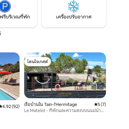
และใช้ชีวิตในช่วงเวลาที่ไม่อาจลืมเลือน
สำหรับคู่รัก
ฟรีบริเวณที่พัก
เครื่องปรับอากาศ
s
โดนใจเกสต์
โดนใจเกสต์
เรือบ้านใน Tain-l'Hermitage
คะแนนเฉลี่ย 5 จาก 5
5 (7)
คะแนนเฉลี่ย 4.92 จาก 5, 92 รีวิว
4.92 (92)
Le Matelot - ที่พักและความสงบบนแม่น้ำ
โรน