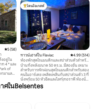
อพาร์ทเม
โดนใจเกสต์
โดนใจเก
สตูดิโอข
โดนใจเกสต์ที่สุด
โดนใจเก
สวนน้ำ
สตูดิโอข
ระเบียงที
เยี่ยม ห
ชื่อดังที
จักรยานเ
ธรรมชาติที่ยอดเย
นาทีจากสว
จักรยาน และตัวเมือ
คะแนนเฉลี่ย 5 จาก 5, 58 รีวิว
5 (58)
แบบสำหรั
า
ทาวน์เฮาส์ใน Flaviac
คะแนนเฉลี่ย 4.99 จาก 5, 
4.99 (514)
แชร์บีเย
้งอยู่ใน
สำหรับกา
ห้องพักสุดโรแมนติกและสปาส่วนตัวสำหรับ
ภท 4 * และ
การพักผ่
การพักผ่อนสุดพิเศษสำหรับคู่รัก
บ้านทั้งหลังขนาด 50 ตร.ม. มีสองชั้น เหมาะ
Park of
สำหรับการพักผ่อนสุดโรแมนติกสำหรับสอง
ออกมาและ
คนในอาร์เดช เพลิดเพลินกับสปาส่วนตัว 3 ที่
treal'
นั่งพร้อม 50 หัวฉีดและไลท์เทอราพี ห้องนั่ง
่) ที่ระดับ
เล่นที่อบอุ่นพร้อมท้องฟ้าที่เต็มไปด้วย
าศในBelsentes
บของวงจร
ดวงดาว และห้องนอนพร้อมเตียงควีนไซส์
เก่าสงบ
และห้องครัวที่มีอุปกรณ์ครบครัน ทางเข้า
แต่เดือน
แยกต่างหากเพื่อความเป็นส่วนตัวทั้งหมด
งนอนสำหรับ
ได้คะแนน 4.99⭐ จากคู่รักเกือบ 500 คู่ ทุก
้าปูที่นอน
อย่างออกแบบมาเพื่อให้ชีวิตช้าลง พบกัน