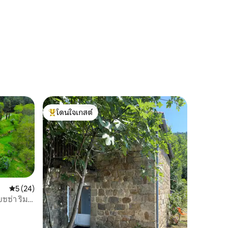
โดนใจเกสต์
โดนใจเกสต์ที่สุด
คะแนนเฉลี่ย 5 จาก 5, 24 รีวิว
5 (24)
ยซซ่า ริม