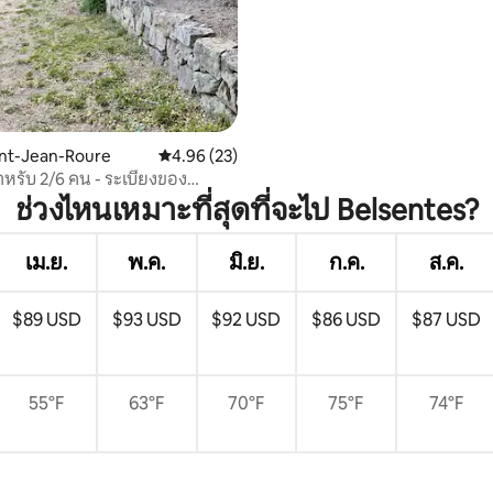
int-Jean-Roure
คะแนนเฉลี่ย 4.96 จาก 5, 23 รีวิว
4.96 (23)
รับ 2/6 คน - ระเบียงของ
ช่วงไหนเหมาะที่สุดที่จะไป Belsentes?
เม.ย.
พ.ค.
มิ.ย.
ก.ค.
ส.ค.
$89 USD
$93 USD
$92 USD
$86 USD
$87 USD
55°F
63°F
70°F
75°F
74°F