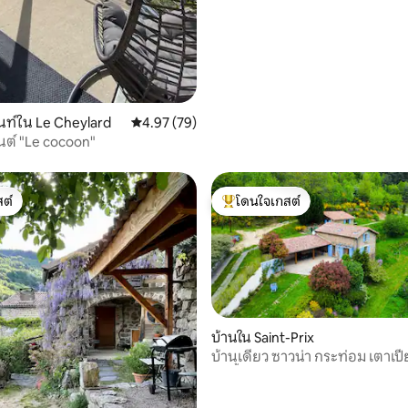
89 รีวิว
ท์ใน Le Cheylard
คะแนนเฉลี่ย 4.97 จาก 5, 79 รีวิว
4.97 (79)
ต์ "Le cocoon"
ต์
โดนใจเกสต์
ต์
โดนใจเกสต์ที่สุด
58 รีวิว
บ้านใน Saint-Prix
บ้านเดี่ยว ซาวน่า กระท่อม เตาเปี
แม่น้ำ