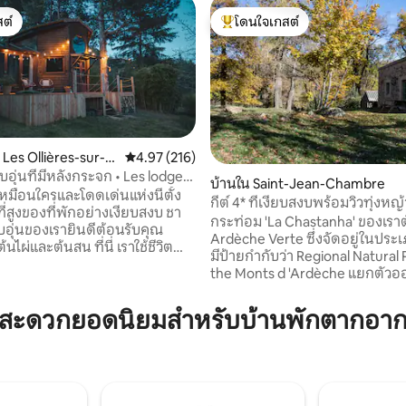
ต์
โดนใจเกสต์
ต์
โดนใจเกสต์ที่สุด
 Les Ollières-sur-E
คะแนนเฉลี่ย 4.97 จาก 5, 216 รีวิว
4.97 (216)
อุ่นที่มีหลังกระจก • Les lodges
45 รีวิว
บ้านใน Saint-Jean-Chambre
ม่เหมือนใครและโดดเด่นแห่งนี้ตั้ง
กีต์ 4* ที่เงียบสงบพร้อมวิวทุ่งหญ้
ที่สูงของที่พักอย่างเงียบสงบ ชา
กระท่อม 'La Chastanha' ของเราตั
อบอุ่นของเรายินดีต้อนรับคุณ
Ardèche Verte ซึ่งจัดอยู่ในประเ
นไผ่และต้นสน ที่นี่ เราใช้ชีวิต
มีป้ายกำกับว่า Regional Natural 
ะของธรรมชาติด้วยช่องกระจก
the Monts d 'Ardèche แยกตัว
ที่เหมาะสำหรับการรับแสง
เงียบสงบภายใน 'Domaine de Fon
ละชื่นชมท้องฟ้าที่เต็มไปด้วย
(บ้านป้อมปราการเก่าบนพื้นที่ 19 ไร
มสะดวกยอดนิยมสำหรับบ้านพักตากอาก
ารตกแต่งที่มีรสนิยมและความ
ความสูง 800 เมตร ตั้งอยู่บนขอ
างสมบูรณ์แบบ ตั้งแต่เดือน
การเดินป่าเหมาะสำหรับคนรักหิน
ึงเมษายน สปาอาจมีค่า
และเดิน สระว่ายน้ำรวม 16x6 ตั้ง
พิ่มเติม: อ่างน้ำแบบนอร์ดิกที่ใช้
มิถุนายนถึงต้นเจ็ดโมงเช้า เตีย
ยินดีต้อนรับสู่ Les Lodges de
การมาถึงของคุณ มีผ้าขนหนูและผ
ลอว์รีนและวิกเตอร์