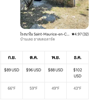
โรงนาใน Saint-Maurice-en-Ch
คะแนนเฉลี่ย 4.97 จาก 5,
4.97 (32)
alencon
บ้านเลอ ชาสเตอลาร์ด
ก.ย.
ต.ค.
พ.ย.
ธ.ค.
$89 USD
$96 USD
$88 USD
$102
USD
66°F
59°F
49°F
43°F