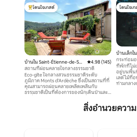
โดนใจเกสต์
โดนใจเกส
โดนใจเกสต์ที่สุด
โดนใจเกส
บ้านเล็กใน
yrieux
กระท่อมอบ
บ้านใน Saint-Étienne-de-Ser
คะแนนเฉลี่ย 4.98 จาก 5, 1
4.98 (145)
de Praly
ที่พักที่ไ
re
สถานที่ผ่อนคลายใจกลางธรรมชาติ
อยู่บนพื้น
Eco-gîte ใจกลางสวนธรรมชาติระดับ
เลต์ไม้ที่
ภูมิภาค Monts d'Ardèche ซึ่งเป็นสถานที่ที่
ท่ามกลางต้
คุณสามารถผ่อนคลายเพลิดเพลินกับ
ตามจังหว
ธรรมชาติเป็นที่ต้องการของนักเดินป่าและ
ขนาดใหญ่
นักปั่นจักรยานเสือภูเขาสถานที่แห่งความ
ธรรมชาติแ
สะดวกสบายและความเป็นอยู่ที่ดีพร้อมตัว
สิ่งอำนวยควา
ดวงดาว ก
เลือกกิจกรรมที่หลากหลาย 3.5 กม. จาก
สะดวกสบายอย่
Saint-Sauveur-de-Montagut พร้อมร้านค้า
กันยายนถ
ทั้งหมดเส้นทางปั่นจักรยาน Dolce Via (90
ธรรมเนียมเ
กม.) การพายเรือคายัคชายหาดว่ายน้ำใน
ไฟจากฟืน! 
แม่น้ำ La Guinguette พิพิธภัณฑ์ที่มีชีวิต
Praly 