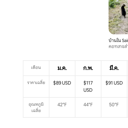
บ้านใน Sa
คอทเทจสำห
Boutisse
เดือน
ม.ค.
ก.พ.
มี.ค.
ราคาเฉลี่ย
$89 USD
$117
$91 USD
USD
อุณหภูมิ
42°F
44°F
50°F
เฉลี่ย