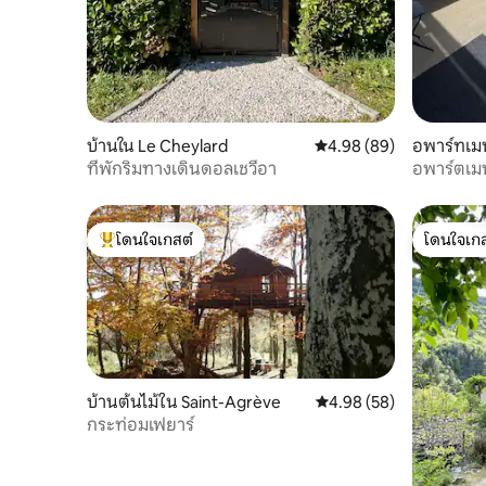
บ้านใน Le Cheylard
คะแนนเฉลี่ย 4.98 จาก 5, 
4.98 (89)
อพาร์ทเมน
ที่พักริมทางเดินดอลเชวีอา
อพาร์ตเมน
โดนใจเกสต์
โดนใจเกส
โดนใจเกสต์ที่สุด
โดนใจเกส
บ้านต้นไม้ใน Saint-Agrève
คะแนนเฉลี่ย 4.98 จาก 5, 
4.98 (58)
กระท่อมเฟยาร์