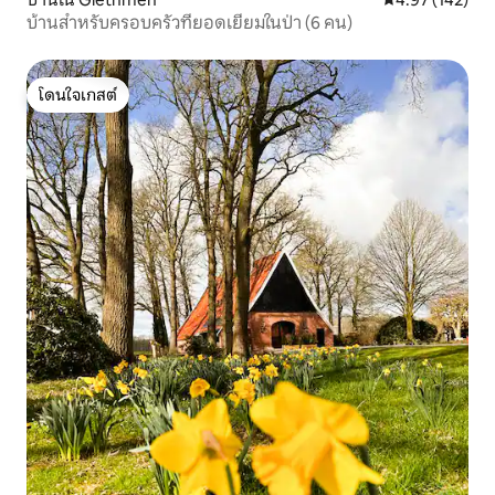
บ้านสำหรับครอบครัวที่ยอดเยี่ยมในป่า (6 คน)
โดนใจเกสต์
โดนใจเกสต์