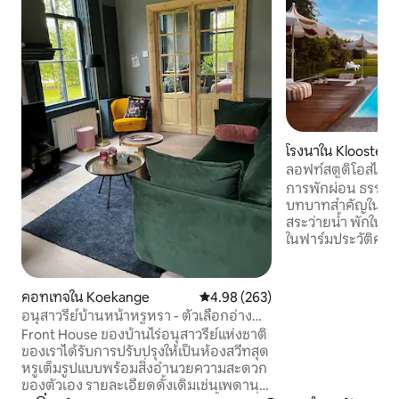
โรงนาใน Kloosterh
ลอฟท์สตูดิโอสไตล์
ธรรมชาติ + สระว่าย
การพักผ่อน ธรรมชา
บทบาทสำคัญในที่พักท
สระว่ายน้ำ พักในสต
ในฟาร์มประวัติศาสต
เกษตรกรรม ติดกับ
Engbertsdijkvenen 
ครัว ห้องน้ำ และห้
คอทเทจใน Koekange
คะแนนเฉลี่ย 4.98 จาก 5, 263 รีวิว
4.98 (263)
นอนสำหรับสี่คน ใช้ช
อนุสาวรีย์บ้านหน้าหรูหรา - ตัวเลือกอ่างน้ำ
เพลิดเพลินไปกับธร
ร้อนและซาวน่า
Front House ของบ้านไร่อนุสาวรีย์แห่งชาติ
สวนเก็บเกี่ยว และอ
ของเราได้รับการปรับปรุงให้เป็นห้องสวีทสุด
สำหรับนักปั่นจักร
หรูเต็มรูปแบบพร้อมสิ่งอำนวยความสะดวก
สำหรับผู้ที่กำลังม
ของตัวเอง รายละเอียดดั้งเดิมเช่นเพดาน
ต้อนรับสู่ Erve Van