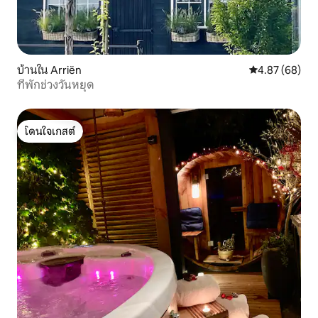
บ้านใน Arriën
คะแนนเฉลี่ย 4.
4.87 (68)
ที่พักช่วงวันหยุด
โดนใจเกสต์
โดนใจเกสต์