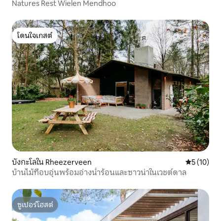
Natures Rest Wielen Mendhoo
โดนใจเกสต์
โดนใจเกสต์
บังกะโลใน Rheezerveen
คะแนนเฉลี่ย
5 (10)
บ้านไม้ที่อบอุ่นพร้อมอ่างน้ำร้อนและซาวน่าในเวชต์ดาล
ซูเปอร์โฮสต์
ซูเปอร์โฮสต์