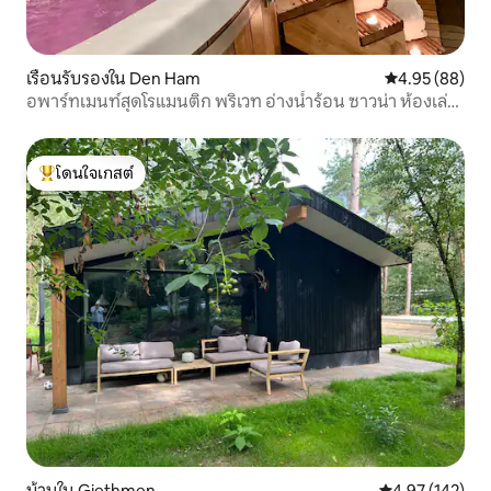
เรือนรับรองใน Den Ham
คะแนนเฉลี่ย 4.
4.95 (88)
อพาร์ทเมนท์สุดโรแมนติก พริเวท อ่างน้ำร้อน ซาวน่า ห้องเล่น
เกม
โดนใจเกสต์
โดนใจเกสต์ที่สุด
บ้านใน Giethmen
คะแนนเฉลี่ย 4.9
4.97 (142)