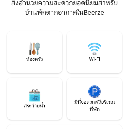
สูงผนังเตียงและแม้แต่เตียงนอนดั้งเดิมที่
สิ่งอำนวยความสะดวกยอดนิยมสำหรับ
Kloosterhaar!
คุณสามารถนอนได้ได้รับการอนุรักษ์ไว้
บ้านพักตากอากาศในBeerze
พื้นที่ไม่น้อยกว่า 65 ตารางเมตรพร้อมห้อง
ครัวของตัวเองห้องนั่งเล่นกว้างขวางและ
ห้องนอนแยกต่างหากพร้อมอ่างอาบน้ำ
แบบตั้งพื้น ห้องสุขาและห้องอาบน้ำฝักบัว
แบบวอล์คอินที่กว้างขวาง ด้วยตัวเลือกใน
การใช้อ่างน้ำร้อน ซาวน่า และฝักบัวกลาง
แจ้งโดยมีค่าใช้จ่ายเพิ่มเติม คุณสามารถ
ผ่อนคลายได้อย่างยอดเยี่ยม
ห้องครัว
Wi-Fi
มีที่จอดรถฟรีบริเวณ
สระว่ายน้ำ
ที่พัก