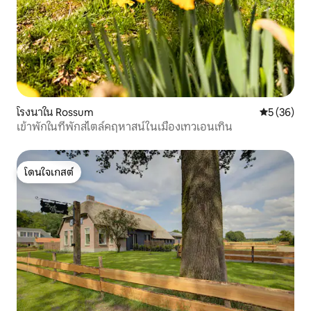
โรงนาใน Rossum
คะแนนเฉลี่ย
5 (36)
เข้าพักในที่พักสไตล์คฤหาสน์ในเมืองเทวเอนเทิน
โดนใจเกสต์
โดนใจเกสต์