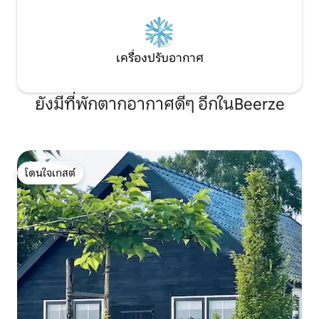
เครื่องปรับอากาศ
ยังมีที่พักตากอากาศดีๆ อีกในBeerze
โดนใจเกสต์
โดนใจเกสต์