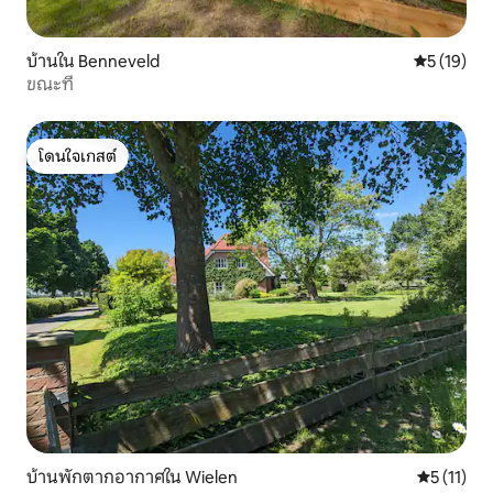
บ้านใน Benneveld
คะแนนเฉลี่ย
5 (19)
ขณะที่
โดนใจเกสต์
โดนใจเกสต์
บ้านพักตากอากาศใน Wielen
คะแนนเฉลี่ย
5 (11)