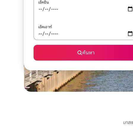
เช็คอิน
เช็คเอาท์
ค้นหา
เกสต