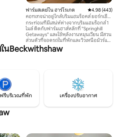
งนอนกว้าง
ูที่นอน
ฟาร์มสเตย์ใน ฮาร์โรเกต
คะแนนเฉลี่ย 4.98 จาก 5, 
4.98 (443)
อาบน้ำแบบ
คอทเทจน่าอยู่ใกล้บริมแฮมร็อคส์ ยอร์กเชียร์
นหรือทาง
เดลส์
กระท่อมที่มีเสน่ห์ห่างจากบริมแฮมร็อกส์ 1
ดลส์
ไมล์ ติดกับฟาร์มเฮาส์หลักที่ "Springhill
Getaways" และใช้พลังงานหมุนเวียน มีสวน
ส่วนตัวที่จอดรถในที่พักและวิวเหนือมัวร์และ
เดลเหมาะสำหรับคู่รักหรือครอบครัวขนาด
ศในBeckwithshaw
เล็ก ด้านในเพลิดเพลินกับพื้นที่นั่งเล่นที่
อบอุ่นพร้อมเตาเผาไม้ (มีท่อนไม้ให้) ห้อง
ครัวที่มีอุปกรณ์ครบครันห้องอาบน้ำ/ห้อง
เปียกและห้องนอนคิงไซส์ชั้นบนพร้อมพื้นที่
เดินผ่านพร้อมเตียงแฝด (เตียงเก้าอี้ฟูก
เดี่ยวและเตียงเดี่ยว) นอกจากนี้เรายัง
อนุญาตให้นำสัตว์เลี้ยงเข้าพักได้สูงสุด 2 ตัว
ฟรีบริเวณที่พัก
เครื่องปรับอากาศ
haw