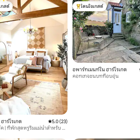
เกสต์
โดนใจเกสต์
์ที่สุด
โดนใจเกสต์ที่สุด
 16 รีวิว
อพาร์ทเมนท์ใน ฮาร์โรเกต
คอทเทจชนบทที่อบอุ่น
 ฮาร์โรเกต
คะแนนเฉลี่ย 5.0 จาก 5, 23 รีวิว
5.0 (23)
อ๊ค | ที่พักสุดหรูริมแม่น้ำสำหรับ 2