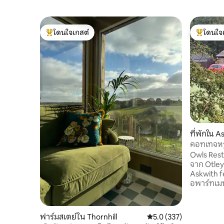
โดนใจเกสต์
โดนใจ
โดนใจเกสต์ที่สุด
โดนใจเกสต
ที่พักใน A
คอทเทจหรู
เชียร์เดลส์
Owls Rest 
จาก Otley 
Askwith f
อพาร์ทเมน
ข้างบ้านแ
โดยครอบค
เดิร์นแบบ
ฟาร์มสเตย์ใน Thornhill
คะแนนเฉลี่ย 5.0 จาก 5, 3
5.0 (337)
การเยี่ยม