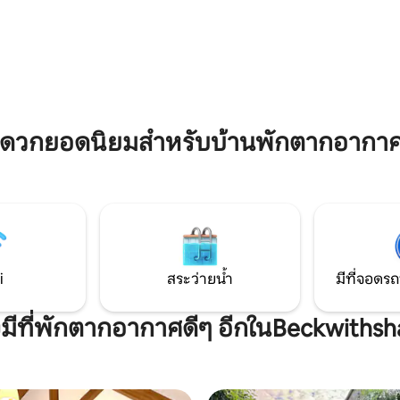
เพื่อธุรกิจงานอีเวนท์งาน
Wifi และโซฟาที่สะดวกสบาย ห้อ
งละครดนตรีการเดินการวิ่งการ
ขวางพร้อมเตียงซูเปอร์คิงไซส์ผ้าป
านการเที่ยวชมสถานที่และการพัก
หรูหราห้องน้ำในตัวพร้อมฝักบัว
ดรถในสถานที่ 1 คันเท่านั้น (ยาน
วอล์กอิน เดินทางสะดวกด้วยถน
ดใหญ่ -2 คันโดยการจัดเตรียม)
รถไฟไปฮาร์โรเกทลีดส์ยอร์กและเ
บอย่างอบอุ่นรอคุณอยู่
ะดวกยอดนิยมสำหรับบ้านพักตากอากา
i
สระว่ายน้ำ
มีที่จอดรถ
งมีที่พักตากอากาศดีๆ อีกในBeckwiths