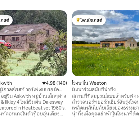
เกสต์
โดนใจเกสต์
์ที่สุด
โดนใจเกสต์ที่สุด
skwith
คะแนนเฉลี่ย 4.98 จาก 5, 140 รีวิว
4.98 (140)
โรงนาใน Weeton
โอวลส์เรสท์ วอร์เฟเดล ยอร์ค
โรงนาร่วมสมัยที่น่าทึ่ง
อยู่ริม Askwith หมู่บ้านเล็กๆห่าง
สถานที่ที่สมบูรณ์แบบสำหรับพัก
& Ilkley 4 ไมล์เริ่มต้น Dalesway
สำรวจนอร์ทยอร์กเชียร์อันรุ่งโรจน
eatured in Heatbeat set 1960’s.
เพลิดเพลินไปกับเสียงของธรรมชาต
ท์คอทเทจในตัวที่อบอุ่นเคียง
น่าทึ่งเมื่อคุณเข้าพักในโรงนาที่ด
ละบ้านขนาดเล็กที่ดำเนินกิจการ
ที่ไม่เหมือนใครแห่งนี้ ห้องครัวแบ
รัว/คอกสุนัข การตกแต่งสไตล์โม
ขนาดใหญ่พื้นที่นั่งเล่นและพื้นที
เปิดโล่ง ฐานที่สมบูรณ์แบบสำหรับ
อาหารพร้อมประตูสองชั้นไปยังระ
37 รีวิว
ครอบครัวการพักผ่อนในวันหยุด
นอกล้อมรอบด้วยทุ่งดอกไม้ป่า สม