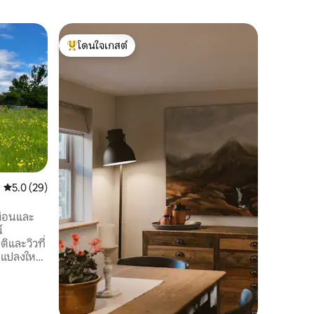
คอทเทจใน
โดนใจเกสต์
โดนใจ
คอทเทจชน
โดนใจเกสต์ที่สุด
โดนใจเกส
Fernbeck 
สวยงามภายใน
ทำเลที่เ
และยังเห
ของฮาร์โร
ทริปวันเ
ครอบครัวแ
ยอร์คเชียร์เดลส์ คอทเทจม
และเป็นกร
คะแนนเฉลี่ย 5.0 จาก 5, 29 รีวิว
5.0 (29)
กันโรงสีข
ถึงทางเดิ
ได้ง่ายไม่
ผ่อนและ
์
ิและวิวที่
ัดแปลงใหม่
บเปิดโล่ง
่รับประทาน
เบียงด้าน
าร์ททีวี