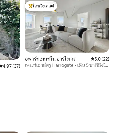
โดนใจเกสต์
โดนใจเกสต์ที่สุด
อพาร์ทเมนท์ใน ฮาร์โรเกต
คะแนนเฉลี่ย 5.0 จาก 5,
5.0 (22)
เพนท์เฮาส์หรู Harrogate • เดิน 5 นาทีถึงใจ
คะแนนเฉลี่ย 4.97 จาก 5, 37 รีวิว
4.97 (37)
กลางเมือง