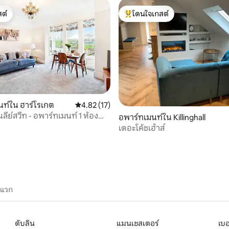
ต์
โดนใจเกสต์
ต์
โดนใจเกสต์ที่สุด
, 5 รีวิว
ท์ใน ฮาร์โรเกต
คะแนนเฉลี่ย 4.82 จาก 5, 17 รีวิว
4.82 (17)
ีย์สวีท - อพาร์ทเมนท์ 1 ห้อง
อพาร์ทเมนท์ใน Killinghall
ิตรกับสุนัข/มีลาน
เดอะโค้ชเฮ้าส์
ะแวก
ดับลิน
แมนเชสเตอร์
เบอ