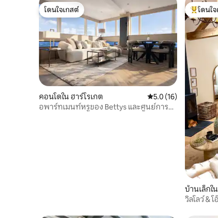
โดนใจเกสต์
โดนใจ
โดนใจเกสต์
โดนใจเกสต
คอนโดใน ฮาร์โรเกต
คะแนนเฉลี่ย 5.0 จาก 5,
5.0 (16)
อพาร์ทเมนท์หรูของ Bettys และศูนย์การ
ประชุม
บ้านเล็กใน
วิลโลว์ & โ
คน