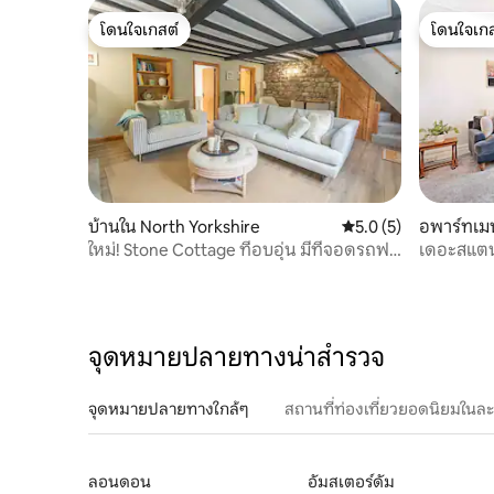
โดนใจเกสต์
โดนใจเกส
โดนใจเกสต์
โดนใจเกส
บ้านใน North Yorkshire
คะแนนเฉลี่ย 5.0 จาก 5
5.0 (5)
อพาร์ทเมน
ใหม่! Stone Cottage ที่อบอุ่น มีที่จอดรถฟรี
เดอะสแตนล
และ Wi-Fi
นอน เป็นม
จุดหมายปลายทางน่าสำรวจ
จุดหมายปลายทางใกล้ๆ
สถานที่ท่องเที่ยวยอดนิยมในล
ลอนดอน
อัมสเตอร์ดัม