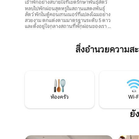
เข้าพักอย่างสบายใจที่เขตรักษาพันธุ์สัตว์
การแวะพัก
หลบไปพักผ่อนสุดหรูในสถานแสดงพันธุ์
แต่งงานโร
สัตว์ พักในตู้คอนเทนเนอร์ที่แปลงโฉมอย่าง
ปั่นจักรย
สวยงาม ตกแต่งตามมาตรฐานระดับ 5 ดาว
ผ่อน ที่จอ
และตั้งอยู่ใจกลางสถานที่พักผ่อนของเรา รับ
พาหนะขนา
การต้อนรับที่ประตูจากหมูที่ได้รับการช่วย
การต้อนรั
เหลือ 5 ตัวของเราก่อนที่จะเพลิดเพลินกับ
ห้องนอนขนาดคิงไซส์ ห้องอาบน้ำขนาด
สิ่งอำนวยความส
ใหญ่ ห้องครัว และพื้นที่นั่งเล่นที่อบอุ่น
พร้อมเตียงโซฟาและทีวี อินเทอร์เน็ต
ความเร็วสูงช่วยให้คุณเชื่อมต่อได้ตลอดเวลา
ส่วนโอเอซิสส่วนตัวด้านนอกมีอ่างน้ำร้อน
บาร์บีคิว และพื้นที่รับประทานอาหาร เหมาะ
สำหรับการพักผ่อนหรือสถานที่พักผ่อนที่ไม่
เหมือนใครท่ามกลางธรรมชาติและสัตว์ที่ได้
รับการช่วยเหลือ
ห้องครัว
Wi-F
ยั