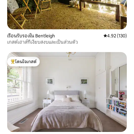
เรือนรับรองใน Bentleigh
คะแนนเฉลี่ย 4.9
4.92 (130)
เกสต์เฮาส์ที่เงียบสงบและเป็นส่วนตัว
โดนใจเกสต์
โดนใจเกสต์ที่สุด