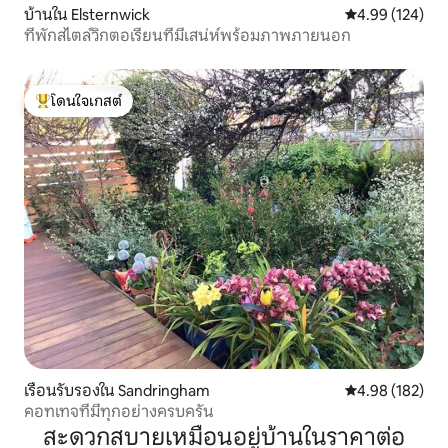
บ้านใน Elsternwick
คะแนนเฉลี่ย 4.9
4.99 (124)
ที่พักสไตล์วิกตอเรียนที่มีเสน่ห์พร้อมภาพภายนอก
โดนใจเกสต์
โดนใจเกสต์ที่สุด
เรือนรับรองใน Sandringham
คะแนนเฉลี่ย 4.9
4.98 (182)
คอทเทจที่มีทุกอย่างครบครัน
สะดวกสบายเหมือนอยู่บ้านในราคาต่อ