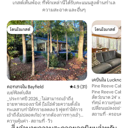
เกสต์เห็นพ้อง: ที่พักเหล่านี้ได้รับคะแนนสูงด้านทำเล
ความสะอาด และอื่นๆ
โดนใจเกสต์
โดนใจเกสต์
โดนใจเกสต์
โดนใจเกสต์
เคบินใน Lucknow
Pine Reeve Cabin 
คอทเทจใน Bayfield
คะแนนเฉลี่ย 4.9 จาก 5, 31 รีวิว
4.9 (31)
Pine Reeve Cabin 
เบย์ฟิลด์บลิส
สัตว์ขนาด 24' x 24' 
_ประกาศปี 2026_: ไม่สามารถเข้าถึง
ทัศน์ ความทุ่มเท และ
ชายหาดของเราได้ (ไม่ใช่ด้วยความตั้งใจ
เปลี่ยนแปลงอย่างมี
ทะเลสาบทำให้ทรายลดลง 5 ฟุตทำให้การ
ผ่อนอันเงียบสงบในปัจจ
สถานที่
·
ครอบครัว
เข้าถึงไม่ปลอดภัย) หากต้องการทางเข้า
ท่ามกลางต้นสนและป
ชายหาด อย่าจอง ขออภัยด้วย วิวที่น่าทึ่ง
ความคุ้มค่า
·
สถานที่
·
วิว
คุณใช้ชีวิตให้ช้าลง
ของน้ำสีฟ้าและพระอาทิตย์ตกดินบนทะเล