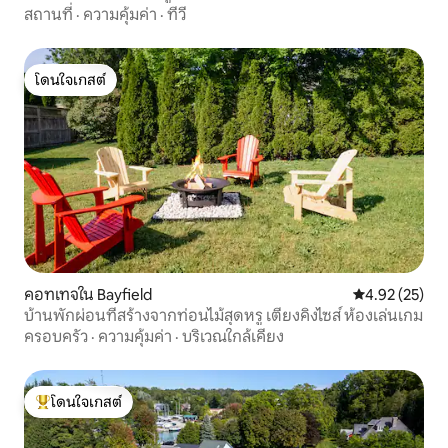
สถานที่
·
ความคุ้มค่า
·
ทีวี
โดนใจเกสต์
โดนใจเกสต์
คอทเทจใน Bayfield
คะแนนเฉลี่ย 4.
4.92 (25)
บ้านพักผ่อนที่สร้างจากท่อนไม้สุดหรู เตียงคิงไซส์ ห้องเล่นเกม
ครอบครัว
·
ความคุ้มค่า
·
บริเวณใกล้เคียง
โดนใจเกสต์
โดนใจเกสต์ที่สุด