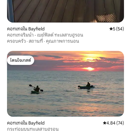
คอทเทจใน Bayfield
คะแนนเฉลี่ย
5 (54)
คอทเทจริมน้ำ - เบย์ฟิลด์ ทะเลสาบฮูรอน
ครอบครัว
·
สถานที่
·
คุณภาพการนอน
โดนใจเกสต์
โดนใจเกสต์
คอทเทจใน Bayfield
คะแนนเฉลี่ย 4.
4.84 (74)
กระท่อมบนทะเลสาบฮูรอน