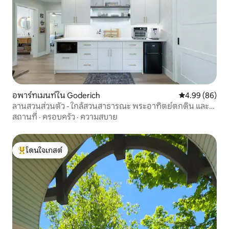
อพาร์ทเมนท์ใน Goderich
คะแนนเฉลี่ย 4.9
4.99 (86)
ลานสวนส่วนตัว - ใกล้สวนสาธารณะ พระอาทิตย์ตกดิน และ
ชายหาด
สถานที่
·
ครอบครัว
·
ความสบาย
โดนใจเกสต์
โดนใจเกสต์ที่สุด