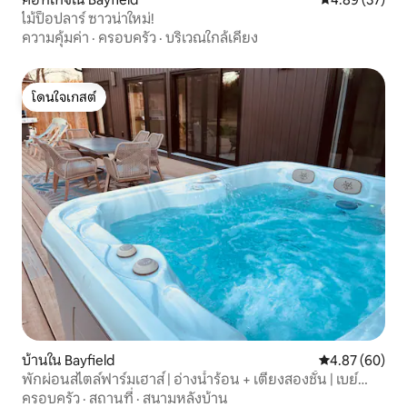
ไม้ป็อปลาร์ ซาวน่าใหม่!
ความคุ้มค่า
·
ครอบครัว
·
บริเวณใกล้เคียง
โดนใจเกสต์
โดนใจเกสต์
บ้านใน Bayfield
คะแนนเฉลี่ย 4.
4.87 (60)
พักผ่อนสไตล์ฟาร์มเฮาส์ | อ่างน้ำร้อน + เตียงสองชั้น | เบย์
ฟิลด์
ครอบครัว
·
สถานที่
·
สนามหลังบ้าน