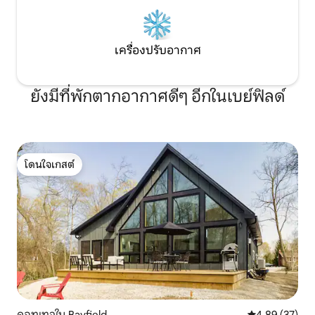
เครื่องปรับอากาศ
ยังมีที่พักตากอากาศดีๆ อีกในเบย์ฟิลด์
โดนใจเกสต์
โดนใจเกสต์
คอทเทจใน Bayfield
คะแนนเฉลี่ย 4.
4.89 (37)