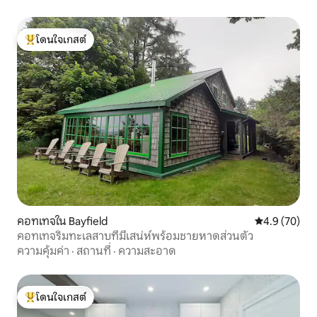
โดนใจเกสต์
โดนใจเกสต์ที่สุด
คอทเทจใน Bayfield
คะแนนเฉลี่ย 4
4.9 (70)
คอทเทจริมทะเลสาบที่มีเสน่ห์พร้อมชายหาดส่วนตัว
ความคุ้มค่า
·
สถานที่
·
ความสะอาด
โดนใจเกสต์
โดนใจเกสต์ที่สุด