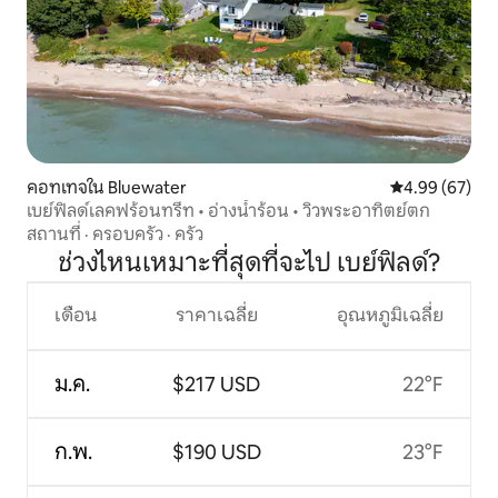
คอทเทจใน Bluewater
คะแนนเฉลี่ย 4.
4.99 (67)
เบย์ฟิลด์เลคฟร้อนทรีท • อ่างน้ำร้อน • วิวพระอาทิตย์ตก
สถานที่
·
ครอบครัว
·
ครัว
ช่วงไหนเหมาะที่สุดที่จะไป เบย์ฟิลด์?
เดือน
ราคาเฉลี่ย
อุณหภูมิเฉลี่ย
ม.ค.
$217 USD
22°F
ก.พ.
$190 USD
23°F