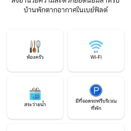
สิ่งอำนวยความสะดวกยอดนิยมสำหรับ
ที่ผ่านการสึกหรอ 
สาบฮูรอนจากหน้าต่างบานใหญ่ในกระท่อม
ละเอียดที่อบอุ่นทำ
บ้านพักตากอากาศในเบย์ฟิลด์
ที่ทันสมัยและตกแต่งอย่างดีแห่งนี้ บังกะโล
ชนบท ในขณะที่ควา
แห่งนี้อยู่ห่างจากเบย์ฟิลด์เพียงไม่กี่นาที
สร้างบรรยากาศที่น่
เป็นที่เงียบสงบ ห่างไกล และมีรั้วล้อมรอบ
ผสานกับความทันสม
สิ่งอำนวยความสะดวกสำหรับการพักผ่อน
สมดุลที่สมบูรณ์แ
อย่างมีความสุขตลอดทั้งปี: เครื่องทำความ
ผ่อนคลาย
ร้อนและเครื่องปรับอากาศส่วนกลาง เตาผิง
ที่นั่งในร่มและกลางแจ้งสำหรับ 6 ท่าน เตียง
ใหม่ และอื่นๆ
ห้องครัว
Wi-Fi
มีที่จอดรถฟรีบริเวณ
สระว่ายน้ำ
ที่พัก