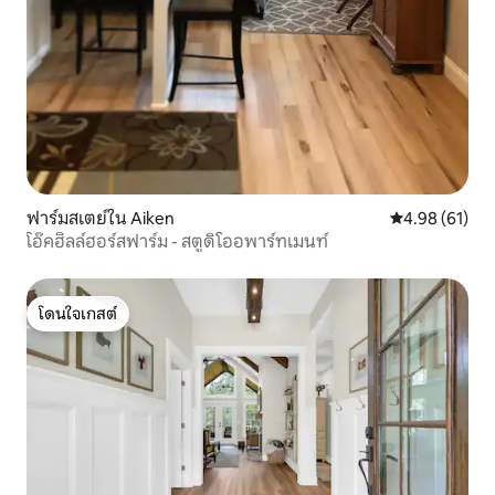
ฟาร์มสเตย์ใน Aiken
คะแนนเฉลี่ย 4.
4.98 (61)
โอ๊คฮิลล์ฮอร์สฟาร์ม - สตูดิโออพาร์ทเมนท์
โดนใจเกสต์
โดนใจเกสต์