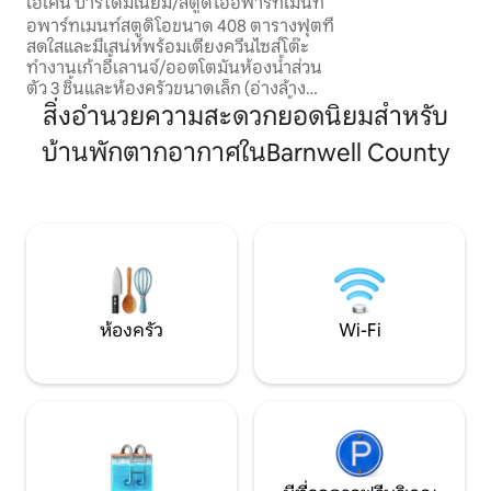
ไอเคน บาร์โดมิเนียม/สตูดิโออพาร์ทเมนท์
เสน่ห์แบบชนบทกั
อพาร์ทเมนท์สตูดิโอขนาด 408 ตารางฟุตที่
สมัยได้อย่างลงตัว
สดใสและมีเสน่ห์พร้อมเตียงควีนไซส์โต๊ะ
ที่พักผ่อนที่เงียบส
ทำงานเก้าอี้เลานจ์/ออตโตมันห้องน้ำส่วน
ติก หรือประสบการ
ตัว 3 ชิ้นและห้องครัวขนาดเล็ก (อ่างล้าง
ฟาร์มที่อบอุ่นแห่งนี
จานมินิฟริกและไมโครเวฟ) นอกจากนี้ยังมี
สิ่งอำนวยความสะดวกยอดนิยมสำหรับ
ชนบทที่แท้จริงอย่า
ตู้เสื้อผ้าเฉพาะสถานีกาแฟที่มีอุปกรณ์ครบ
บ้านพักตากอากาศในBarnwell County
ครันสมาร์ททีวีชั้นวางสัมภาระโต๊ะรีดผ้า
ขนาดใหญ่และเครื่องเป่าผม ประตูหน้าต่าง
และประตูสไตล์ฝรั่งเศสมีเฉดสีโรแมนติก
พร้อมแผงไฟดับเพื่อความเป็นส่วนตัว
นอกจากนี้ยังมีพื้นที่นั่งเล่นสำหรับก่อกอง
ไฟกลางแจ้งด้วย สะดวกต่อการเดินทางไป
ยังสถานที่ท่องเที่ยวในท้องถิ่นในไอเคนเซา
ท์แคโรไลนาและออกัสตาจอร์เจีย
ห้องครัว
Wi-Fi