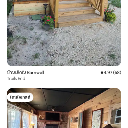
บ้านเล็กใน Barnwell
คะแนนเฉลี่ย 4.
4.97 (68)
Trails End
โดนใจเกสต์
โดนใจเกสต์