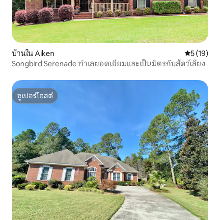
บ้านใน Aiken
คะแนนเฉลี่ย
5 (19)
Songbird Serenade ทำเลยอดเยี่ยมและเป็นมิตรกับสัตว์เลี้ยง
ซูเปอร์โฮสต์
ซูเปอร์โฮสต์