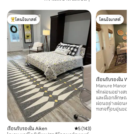
โดนใจเกสต์
โดนใจเกสต์
โดนใจเกสต์ที่สุด
โดนใจเกสต์
เรือนรับรองใน Willi
Manure Manor ที่
พักผ่อนอย่างสบายใ
และมีเอกลักษณ์ของเ
ผ่อนอย่างผ่อนคลาย 
ทเทจที่อบอุ่นของเ
บริสุทธิ์ในชนบทแล
นอกหน้าต่าง ที่พัก 
เสน่ห์ของเราตั้งอยู่
เรือนรับรองใน Aiken
คะแนนเฉลี่ย 5 จาก 5, 143 รีวิว
5 (143)
ดำเนินการอยู่ ให้บ