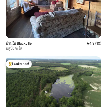
บ้านใน Blackville
คะแนนเฉลี่ย 4
4.9 (10)
บลูบังกะโล
โดนใจเกสต์
โดนใจเกสต์ที่สุด