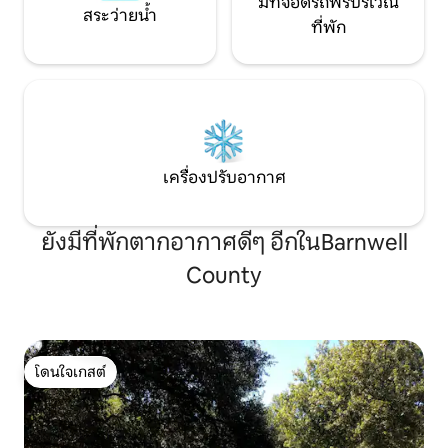
มีที่จอดรถฟรีบริเวณ
สระว่ายน้ำ
ที่พัก
เครื่องปรับอากาศ
ยังมีที่พักตากอากาศดีๆ อีกในBarnwell
County
โดนใจเกสต์
โดนใจเกสต์