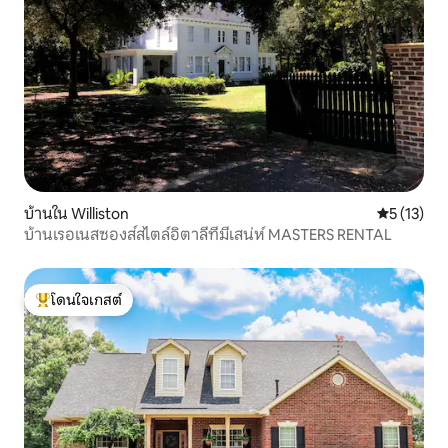
บ้านใน Williston
คะแนนเฉลี่ย
5 (13)
บ้านเรอเนสซองส์สไตล์อิตาลีที่มีเสน่ห์ MASTERS RENTAL
โดนใจเกสต์
โดนใจเกสต์ที่สุด