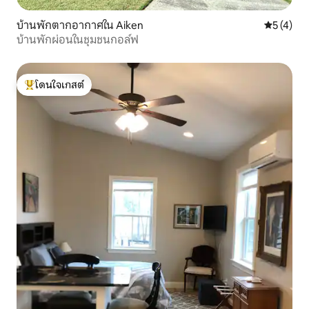
บ้านพักตากอากาศใน Aiken
คะแนนเฉลี่
5 (4)
บ้านพักผ่อนในชุมชนกอล์ฟ
โดนใจเกสต์
โดนใจเกสต์ที่สุด