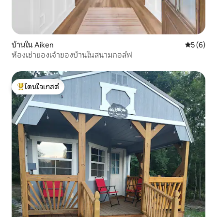
บ้านใน Aiken
คะแนนเฉลี่
5 (6)
ห้องเช่าของเจ้าของบ้านในสนามกอล์ฟ
โดนใจเกสต์
โดนใจเกสต์ที่สุด