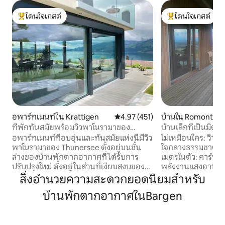
โดนใจเกสต์
โดนใจเกสต์
โดนใจเกสต์ที่สุด
โดนใจเกสต์ที่สุด
อพาร์ทเมนท์ใน Krattigen
คะแนนเฉลี่ย 4.97 จาก 5, 451 รีวิว
4.97 (451)
บ้านใน Romont
ที่พักทันสมัยพร้อมวิวพาโนรามาของ
บ้านเล็กที่เป็นมิตร
ทะเลสาบทูน
ตนเอง
อพาร์ทเมนท์ที่อบอุ่นและทันสมัยแห่งนี้มีวิว
ไม่เหมือนใคร: วิวที่น
พาโนรามาของ Thunersee ตั้งอยู่บนชั้น
ใจกลางธรรมชาติ 
ล่างของบ้านพักตากอากาศที่ได้รับการ
เมตรในตัว: คาร์บอน
ปรับปรุงใหม่ ตั้งอยู่ในส่วนที่เงียบสงบของ
พลังงานแสงอาทิตย์
หมู่บ้านและเป็นจุดเริ่มต้นสำหรับการท่อง
อากาศกลางแจ้งน้ำ
สิ่งอำนวยความสะดวกยอดนิยมสำหรับ
เที่ยวไปยังภูเขาและทะเลสาบ เหมาะสำหรับ
รังสียูวี การออก
บ้านพักตากอากาศในBargen
4 ท่าน ระเบียงพร้อมวิวทะเลสาบและเก้าอี้
รกรุงรังเก๋ไก๋และอ
อาบแดด 2 ตัวพื้นที่บาร์บีคิวขนาดใหญ่
ด้านบนเครื่องล้า
พร้อมไม้ 1 กล่อง รวมแผนที่พาโนรามา
สูงขนาด 150x200 ซม.
(ส่วนลดต่างๆ) สถานที่ใกล้เคียง: สถานี
เตียงแบบยืดหดได้