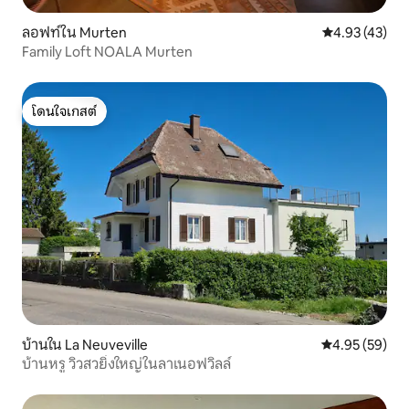
ลอฟท์ใน Murten
คะแนนเฉลี่ย 4.
4.93 (43)
Family Loft NOALA Murten
โดนใจเกสต์
โดนใจเกสต์
บ้านใน La Neuveville
คะแนนเฉลี่ย 4.
4.95 (59)
บ้านหรู วิวสวยิ่งใหญ่ในลาเนอฟวิลล์