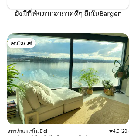
ยังมีที่พักตากอากาศดีๆ อีกในBargen
โดนใจเกสต์
โดนใจเกสต์
อพาร์ทเมนท์ใน Biel
คะแนนเฉลี่ย 4
4.9 (20)