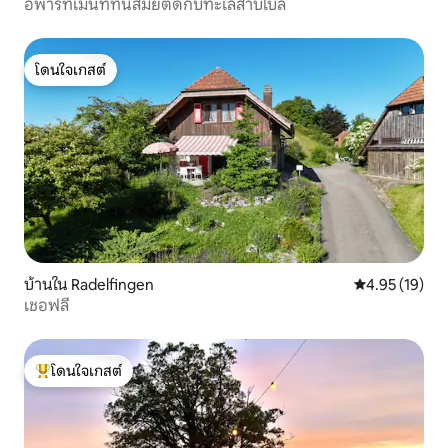
อพาร์ทเมนท์ทันสมัยติดกับทะเลสาบไบล์
โดนใจเกสต์
โดนใจเกสต์
บ้านใน Radelfingen
คะแนนเฉลี่ย 4.
4.95 (19)
เชอฟลี
โดนใจเกสต์
โดนใจเกสต์ที่สุด