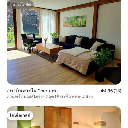
ซูเปอร์โฮสต์
ซูเปอร์โฮสต์
อพาร์ทเมนท์ใน Courtepin
คะแนนเฉลี่ย 4.
4.96 (23)
สวนพร้อมจุดปิ้งย่าง 2 จุด l 5 นาทีจากทะเลสาบ
โดนใจเกสต์
โดนใจเกสต์