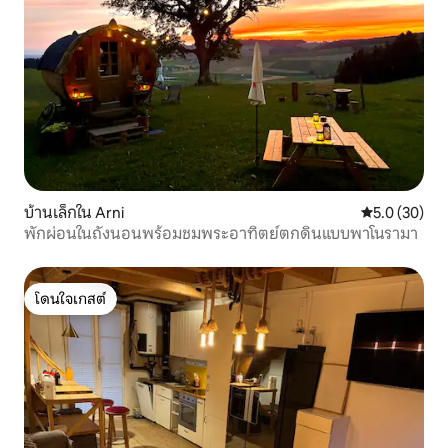
บ้านเล็กใน Arni
คะแนนเฉลี่ย 5
5.0 (30)
พักผ่อนในถังนอนพร้อมชมพระอาทิตย์ตกดินแบบพาโนรามา
โดนใจเกสต์
โดนใจเกสต์