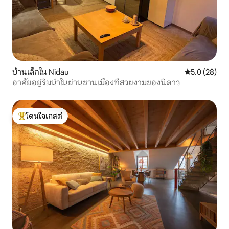
บ้านเล็กใน Nidau
คะแนนเฉลี่ย 5
5.0 (28)
อาศัยอยู่ริมน้ำในย่านชานเมืองที่สวยงามของนิดาว
โดนใจเกสต์
โดนใจเกสต์ที่สุด