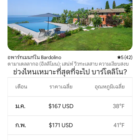
อพาร์ทเมนท์ใน Bardolino
คะแนนเฉลี่ย
5 (42)
ดามาเดลลากอ (อิลลิโมน): เสน่ห์ วิวทะเลสาบ ความเงียบสงบ
ช่วงไหนเหมาะที่สุดที่จะไป บาร์โดลิโน?
เดือน
ราคาเฉลี่ย
อุณหภูมิเฉลี่ย
ม.ค.
$167 USD
38°F
ก.พ.
$171 USD
41°F