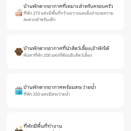
บ้านพักตากอากาศที่เหมาะสำหรับครอบครัว
ที่พัก 270 แห่งมีพื้นที่กว้างขวางและสิ่งอำนวยความ
สะดวกสำหรับเด็ก
บ้านพักตากอากาศที่นำสัตว์เลี้ยงเข้าพักได้
ค้นหาที่พัก 200 แห่งที่ต้อนรับสัตว์เลี้ยง
บ้านพักตากอากาศพร้อมสระว่ายน้ำ
ที่พัก 250 แห่งมีสระว่ายน้ำ
ที่พักมีพื้นที่ทำงาน