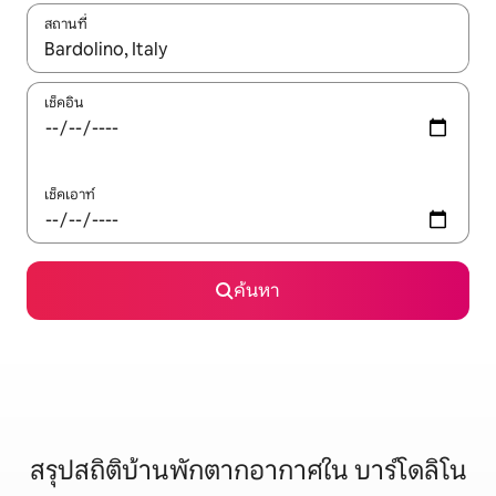
สถานที่
ใช้ลูกศรขึ้นลง หรือใช้การสัมผัสหรือปัด เพื่อสำรวจผลการค้นหา
เช็คอิน
เช็คเอาท์
ค้นหา
สรุปสถิติบ้านพักตากอากาศใน บาร์โดลิโน