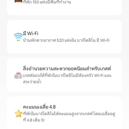
ที่พัก 150 แห่งมีพื้นที่ทำงาน
มี Wi-Fi
บ้านพักตากอากาศ 520 แห่งใน บาร์โดลิโน มี Wi-Fi
สิ่งอำนวยความสะดวกยอดนิยมสำหรับเกสต์
เกสต์ชอบให้ที่พักในบาร์โดลิโนมีห้องครัว Wi-Fi และ
สระว่ายน้ำ
คะแนนเฉลี่ย 4.8
ที่พักในบาร์โดลิโนได้คะแนนสูงจากเกสต์ โดยเฉลี่ยอยู่
ที่ 4.8 เต็ม 5!