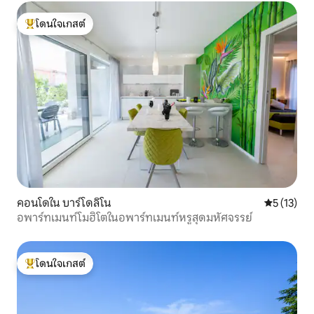
โดนใจเกสต์
โดนใจเกสต์ที่สุด
คอนโดใน บาร์โดลิโน
คะแนนเฉลี่ย
5 (13)
อพาร์ทเมนท์โมฮิโตในอพาร์ทเมนท์หรูสุดมหัศจรรย์
โดนใจเกสต์
โดนใจเกสต์ที่สุด