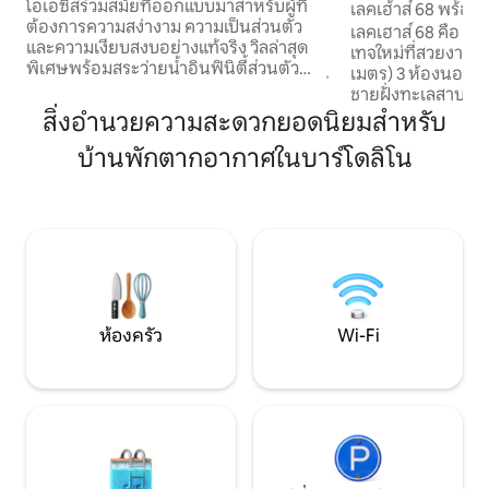
ทะเลสาบการ์ดา
โอเอซิสร่วมสมัยที่ออกแบบมาสำหรับผู้ที่
เลคเฮ้าส์ 68 พร้อมท
ต้องการความสง่างาม ความเป็นส่วนตัว
เลคเฮาส์ 68 คือ "
และความเงียบสงบอย่างแท้จริง วิลล่าสุด
เทจใหม่ที่สวยงาม 
พิเศษพร้อมสระว่ายน้ำอินฟินิตี้ส่วนตัว
เมตร) 3 ห้องนอน
ขนาดใหญ่ ซาวน่าส่วนตัว และวิวทะเลสาบที่
ชายฝั่งทะเลสาบการ์
งดงาม เหมาะสำหรับผู้เข้าพัก 4 คนที่
โดลิโนและลาซิสพร้อ
สิ่งอำนวยความสะดวกยอดนิยมสำหรับ
ต้องการความสะดวกสบายและการพักผ่อน
อาคารใหม่ของบ้านสร
อย่างเต็มที่ โดยรองรับได้สูงสุด 6 คนด้วย
บ้านพักตากอากาศในบาร์โดลิโน
ปี 2023 ระเบียงกลางแจ้งที่น่าประทับใจมีวิว
ที่นอนเพิ่มเติม 2 ที่ในพื้นที่นั่งเล่น พื้นที่
ทะเลสาบโดยตรงรวมถ
กลางแจ้งที่น่าอยู่เป็นพิเศษ: ระเบียงที่มี
รับประทานอาหาร ท่
หลังคาคลุมพร้อมพื้นที่รับประทานอาหาร
ส่วนตัวของผู้เข้าพั
เหมาะสำหรับการเพลิดเพลินกับกิจกรรม
ลาซิสสามารถเดินไป
กลางแจ้งแม้ในช่วงเวลาที่ร้อนที่สุดของวัน
ได้ภายใน 10 -12 นาท
เนื่องจากมีพื้นที่ร่มรื่น
ห้องครัว
Wi-Fi