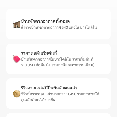
บ้านพักตากอากาศทั้งหมด
สำรวจบ้านพักตากอากาศ 540 แห่งใน บาร์โดลิโน
ราคาต่อคืนเริ่มต้นที่
บ้านพักตากอากาศในบาร์โดลิโน ราคาเริ่มต้นที่
$10 USD ต่อคืน (ไม่รวมภาษีและค่าธรรมเนียม)
รีวิวจากเกสต์ที่ยืนยันตัวตนแล้ว
รีวิวที่ตรวจสอบแล้วมากกว่า 11,450 รายการช่วยให้
คุณตัดสินใจได้ง่ายขึ้น