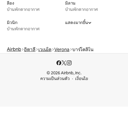
ลียง
มิลาน
บ้านพักตากอากาศ
บ้านพักตากอากาศ
มิวนิก
แสดงมากขึ้น
บ้านพักตากอากาศ
Airbnb
อิตาลี
เวเนโต
Verona
บาร์โดลิโน
© 2026 Airbnb, Inc.
ความเป็นส่วนตัว
เงื่อนไข