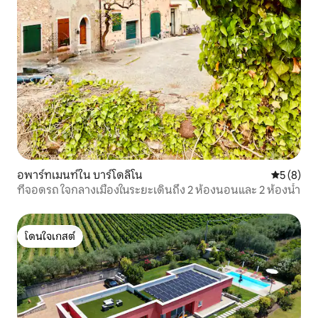
อพาร์ทเมนท์ใน บาร์โดลิโน
คะแนนเฉลี่
5 (8)
ที่จอดรถ ใจกลางเมืองในระยะเดินถึง 2 ห้องนอนและ 2 ห้องน้ำ
โดนใจเกสต์
โดนใจเกสต์