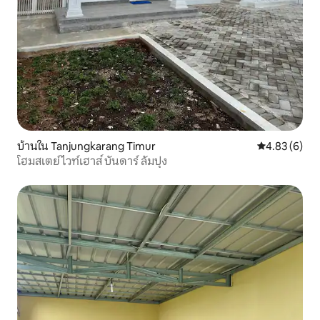
บ้านใน Tanjungkarang Timur
คะแนนเฉลี่ย 4
4.83 (6)
โฮมสเตย์ไวท์เฮาส์ บันดาร์ ลัมปุง