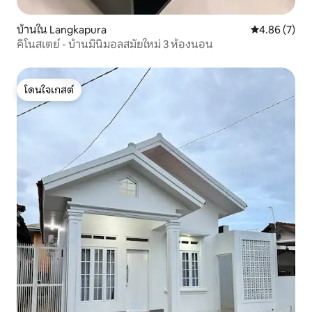
บ้านใน Langkapura
คะแนนเฉลี่ย 4
4.86 (7)
คิโนสเตย์ - บ้านมินิมอลสมัยใหม่ 3 ห้องนอน
โดนใจเกสต์
โดนใจเกสต์