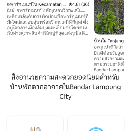
อพาร์ทเมนท์ใน Kecamatan B
คะแนนเฉลี่ย 4.81 จาก 5, 36 รีวิว
4.81 (36)
umi Waras
ใหม่: อพาร์ทเมนท์ 2 ห้องนอนวิวทะเลใน
ห้างสรรพสินค้าลำปุงซิตี้
เพลิดเพลินกับการพักผ่อนที่อพาร์ทเมนท์ที่
มีสไตล์และอบอุ่นพร้อมวิวทะเลที่ดีที่สุด! ตั้ง
อยู่ใจกลางเมืองลัมปุงและเชื่อมต่อโดยตรง
กับห้างสรรพสินค้าที่ใหญ่ที่สุดแห่งหนึ่ง คือ
ลัมปุงซิตี้มอลล์ ทำให้อพาร์ทเมนท์นี้เป็นตัว
บ้านใน Tanjung S
เลือกที่ดีที่สุดสำหรับคุณและครอบครัว จุด
อะลุนปาดีวิลล่า | บ
เด่น: • วิวทะเล • เตียงคิงไซส์ Koil 200x200 •
สงบ Wi-Fi ห้องครัว
ยินดีต้อนรับสู่อลันปาดีวิลล
เตียงเดี่ยว 2 เตียง • เตียงโซฟา • Google
ความสวยงามแห่งใหม่
TV 50 นิ้ว • เน็ตฟลิกซ์ระดับพรีเมียม •
ตามธรรมชาติตั้งอย
เครื่องปรับอากาศเต็มรูปแบบ • ห้องครัว •
Bandar Lampung ทำเ
เครื่องทำน้ำอุ่น • สระว่ายน้ำ • Wi-Fi ฟรี
ทางด่วนและห้างสรรพสินค
สิ่งอำนวยความสะดวกยอดนิยมสำหรับ
โปรดตรวจสอบให้แน่ใจว่าจำนวนผู้เข้าพัก
เข้าถึงที่ง่ายที่สุ
ตรงกับจำนวนคนทั้งหมดที่เข้าพัก
บ้านพักตากอากาศในBandar Lampung
“Alun Padi Villa” ใน 
ความสะดวกของคุณ 
City
ผู้ใหญ่สูงสุด 6 คนและเด็ก
เครื่องปรับอากาศเ
ควีนไซส์ + เตียงโซฟาพื้น 
เสริมฟรี (ให้ทิปพ
ปลอดภัยที่วิลล่าเพีย