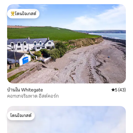
โดนใจเกสต์
โดนใจเกสต์ที่สุด
บ้านใน Whitegate
คะแนนเฉลี่ย
5 (43)
คอทเทจริมหาด อีสต์คอร์ก
โดนใจเกสต์
โดนใจเกสต์