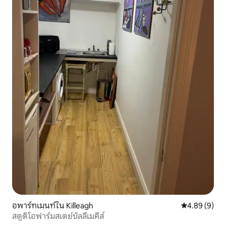
อพาร์ทเมนท์ใน Killeagh
คะแนนเฉลี่ย 4
4.89 (9)
สตูดิโอฟาร์มสเตย์บัลลีเมคีส์