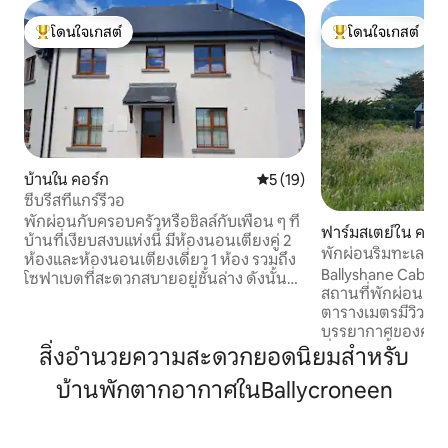
โดนใจเกสต์
โดนใจเกสต์
โดนใจเกสต์ที่สุด
โดนใจเกสต์ที่สุด
บ้านใน คอร์ก
คะแนนเฉลี่ย 5 จาก 5, 19 รีวิว
5 (19)
ซีบรีสที่แกร์รีวอ
พักผ่อนกับครอบครัวหรือชิลล์กับเพื่อน ๆ ที่
ฟาร์มสเตย์ใน คอร์
บ้านที่เงียบสงบแห่งนี้ มีห้องนอนเตียงคู่ 2
พักผ่อนริมทะเลพร้
ห้องและห้องนอนเตียงเดี่ยว 1 ห้อง รวมถึง
Ballyshane Cabin B
โซฟาเบดที่สะดวกสบายอยู่ชั้นล่าง ดังนั้นจึง
สถานที่พักผ่อนสุ
พักได้สูงสุด 6 คน ห้องครัว/ห้องรับประทาน
ตารางเมตรมีวิวทะเล
อาหารที่กว้างขวางพร้อมอุปกรณ์ครบครัน
บรรยากาศของความ
และห้องนั่งเล่นที่สะดวกสบาย มีโต๊ะทำงาน
ที่พักแห่งนี้ได้รั
สิ่งอำนวยความสะดวกยอดนิยมสำหรับ
ห้องน้ำ 2 ห้อง ห้องน้ำในตัว 1 ห้อง และ
ประกอบที่เหนือกว่า
ห้องน้ำชั้นล่าง ฉันมีเตียงเด็กอ่อนสำหรับ
บ้านพักตากอากาศในBallycroneen
Panelling และการค้
เดินทาง เก้าอี้ทานอาหารสำหรับเด็ก และ
สรรมาอย่างดีผสมผ
แผ่นรองเปลี่ยนผ้าอ้อม สวนที่ปิดล้อมอย่าง
เข้ากับความสะดวก
ปลอดภัยและสนามเด็กเล่นที่ยอดเยี่ยม
บรรยากาศของความส