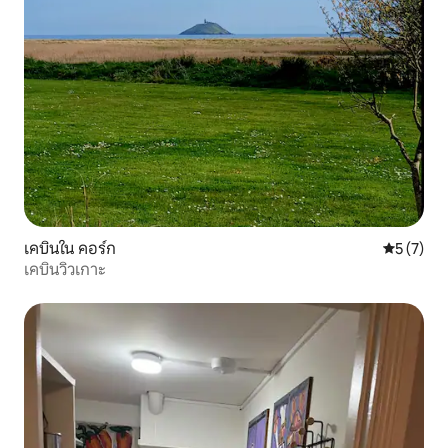
เคบินใน คอร์ก
คะแนนเฉลี่
5 (7)
เคบินวิวเกาะ