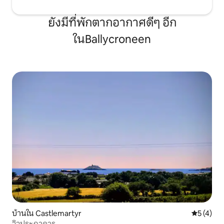
ยังมีที่พักตากอากาศดีๆ อีก
ในBallycroneen
บ้านใน Castlemartyr
คะแนนเฉลี่
5 (4)
วิวประภาคาร