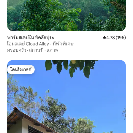
ฟาร์มสเตย์ใน ซัคลีชปุระ
คะแนนเฉลี่ย 4.7
4.78 (196)
โฮมสเตย์ Cloud Alley - ที่พักพิเศษ
ครอบครัว
·
สถานที่
·
สภาพ
โดนใจเกสต์
โดนใจเกสต์