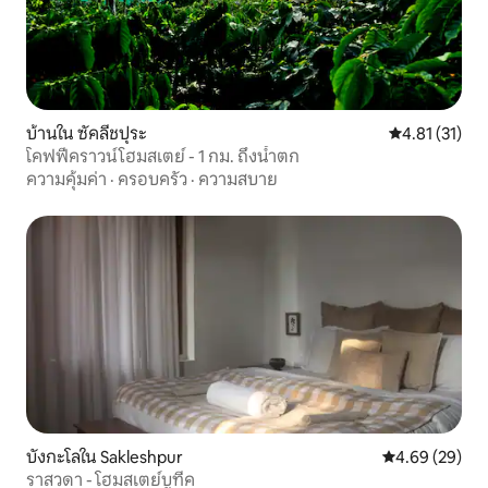
บ้านใน ซัคลีชปุระ
คะแนนเฉลี่ย 4.
4.81 (31)
โคฟฟี่คราวน์โฮมสเตย์ - 1 กม. ถึงน้ำตก
ความคุ้มค่า
·
ครอบครัว
·
ความสบาย
บังกะโลใน Sakleshpur
คะแนนเฉลี่ย 4.
4.69 (29)
ราสวดา - โฮมสเตย์บูทีค