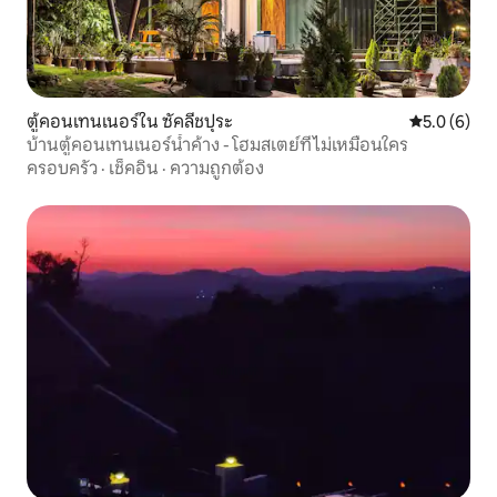
ตู้คอนเทนเนอร์ใน ซัคลีชปุระ
คะแนนเฉลี่ย 
5.0 (6)
บ้านตู้คอนเทนเนอร์น้ำค้าง - โฮมสเตย์ที่ไม่เหมือนใคร
ครอบครัว
·
เช็คอิน
·
ความถูกต้อง