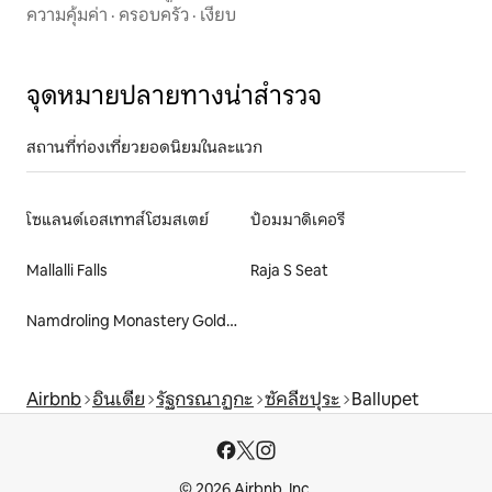
ความคุ้มค่า
·
ครอบครัว
·
เงียบ
จุดหมายปลายทางน่าสำรวจ
สถานที่ท่องเที่ยวยอดนิยมในละแวก
โซแลนด์เอสเททส์โฮมสเตย์
ป้อมมาดิเคอรี
Mallalli Falls
Raja S Seat
Namdroling Monastery Golden Temple
Airbnb
อินเดีย
รัฐกรณาฏกะ
ซัคลีชปุระ
Ballupet
© 2026 Airbnb, Inc.