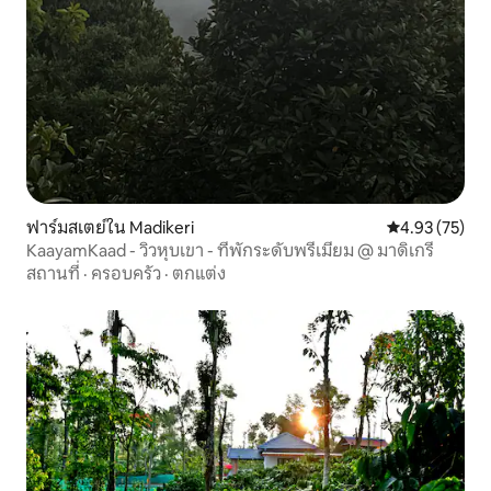
ฟาร์มสเตย์ใน Madikeri
คะแนนเฉลี่ย 4.
4.93 (75)
KaayamKaad - วิวหุบเขา - ที่พักระดับพรีเมียม @ มาดิเกรี
สถานที่
·
ครอบครัว
·
ตกแต่ง