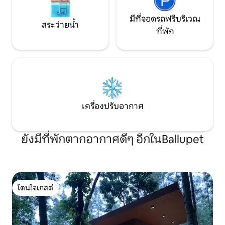
มีที่จอดรถฟรีบริเวณ
สระว่ายน้ำ
ที่พัก
เครื่องปรับอากาศ
ยังมีที่พักตากอากาศดีๆ อีกในBallupet
โดนใจเกสต์
โดนใจเกสต์