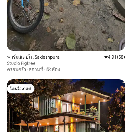
ฟาร์มสเตย์ใน Sakleshpura
คะแนนเฉลี่ย 4.
4.91 (58)
Studio Figtree
ครอบครัว
·
สถานที่
·
ผังห้อง
โดนใจเกสต์
โดนใจเกสต์