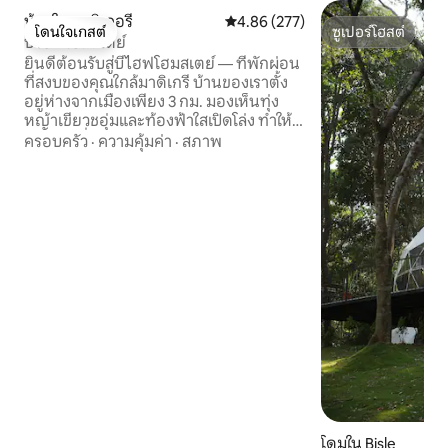
บ้านใน มาดิเคอรี
คะแนนเฉลี่ย 4.86 จาก 5, 277 รีวิว
4.86 (277)
โดนใจเกสต์
ซูเปอร์โฮสต์
บีไฮฟ์โฮมสเตย์
โดนใจเกสต์
ซูเปอร์โฮสต์
ยินดีต้อนรับสู่บีไฮฟโฮมสเตย์ — ที่พักผ่อน
ที่สงบของคุณใกล้มาดิเกรี บ้านของเราตั้ง
อยู่ห่างจากเมืองเพียง 3 กม. มองเห็นทุ่ง
หญ้าเขียวชอุ่มและท้องฟ้าใสเปิดโล่ง ทำให้
เป็นฐานที่สมบูรณ์แบบสำหรับการพักผ่อน
ครอบครัว
·
ความคุ้มค่า
·
สภาพ
สำรวจคูร์ก และดื่มด่ำกับธรรมชาติ สิ่งที่คุณ
จะหลงรัก วิวทิวทัศน์: ตื่นขึ้นมาพบกับทุ่ง
หญ้าสีเขียวขจีและท้องฟ้าที่ไม่มีสิ่งกีดขวาง
เหมาะสำหรับการถ่ายภาพ ดื่มชายามเช้า
หรือเพียงแค่ผ่อนคลาย เจ้าของที่พักที่เชื่อ
ถือได้: หนึ่งในเจ้าของที่พักดีเด่นรายแรกๆ
ตั้งแต่ปี 2017 เรามีประสบการณ์ในการให้
บริการที่พักที่อบอุ่นและเชื่อถือได้
โดมใน Bisle