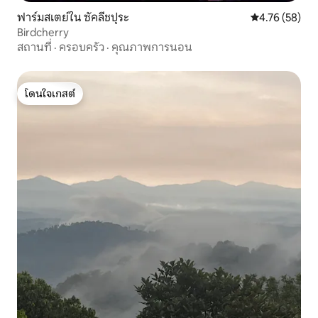
ฟาร์มสเตย์ใน ซัคลีชปุระ
คะแนนเฉลี่ย 4.
4.76 (58)
Birdcherry
สถานที่
·
ครอบครัว
·
คุณภาพการนอน
โดนใจเกสต์
โดนใจเกสต์